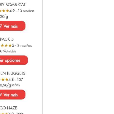
RY BOMB CALI
4.9
- 10 reseñas
 2€/g
Ver más
PACK 5
5
- 3 reseñas
0
€
IVA Incluido
er opciones
DEN NUGGETS
4.8
- 107
reseñas
 0,9€/g
Ver más
GO HAZE