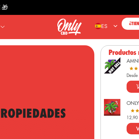
ENVÍ
¿TIE
ES
EN
FR
Productos
PT
AMN
DE
Desde
ONLY
12,9
V