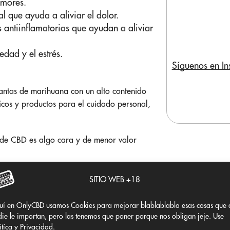
umores.
l que ayuda a aliviar el dolor.
 antiinflamatorias que ayudan a aliviar
edad y el estrés.
Síguenos en I
plantas de marihuana con un alto contenido
icos y productos para el cuidado personal,
n de CBD es algo cara y de menor valor
ara aquellos que buscan cultivar plantas de
SITIO WEB +18
 para producir productos relacionados con
s importante tener en cuenta las leyes y
uí en OnlyCBD usamos Cookies para mejorar blablablabla esas cosas que 
ie le importan, pero las tenemos que poner porque nos obligan jeje. Use
itíca y Privacidad.