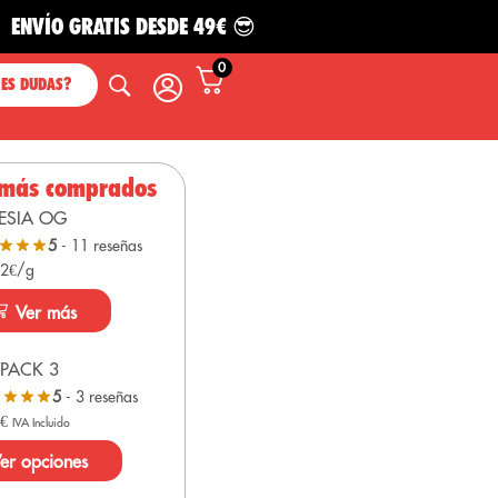
O GRATIS DESDE 49€ 😎
0
NES DUDAS?
 más comprados
ESIA OG
5
- 11 reseñas
 2€/g
Ver más
PACK 3
5
- 3 reseñas
0
€
IVA Incluido
er opciones