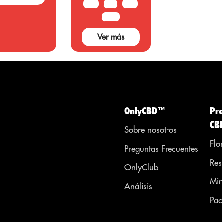
10 G
20G
50 G
las plantas
marihuana
100 G
solo tiene
Ver más
usos...
OnlyCBD™
Pr
CB
Sobre nosotros
Flo
Preguntas Frecuentes
Res
OnlyClub
Min
Análisis
Pac