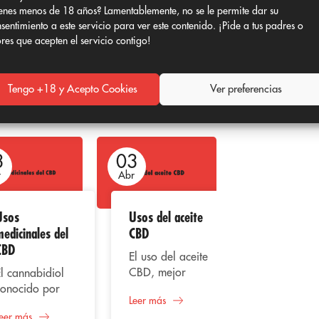
enes menos de 18 años? Lamentablemente, no se le permite dar su
sentimiento a este servicio para ver este contenido. ¡Pide a tus padres o
ores que acepten el servicio contigo!
Tengo +18 y Acepto Cookies
Ver preferencias
3
03
03
r
Abr
Abr
Usos
Usos del aceite
El CBD y su
edicinales del
CBD
uso
CBD
recreativo
El uso del aceite
CBD, mejor
l cannabidiol
El
conocido como
conocido por
cannabidiol
Leer más
Cannabidiol,
us siglas CBD,
uno de los
eer más
Leer más
tiene utilidades