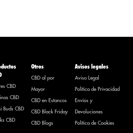
 de
que...
para tratar
 no
enfermedades,
dolencias o
síntomas de
otras áreas. ...
oductos
Otros
Avisos legales
D
CBD al por
Aviso Legal
res CBD
Mayor
Política de Privacidad
inas CBD
CBD en Estancos
Envíos y
i Buds CBD
CBD Black Friday
Devoluciones
ks CBD
CBD Blogs
Política de Cookies