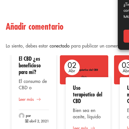
¿Ti
con
tut
Añadir comentario
Lo siento, debes estar
conectado
para publicar un comentario.
El CBD ¿es
02
02
0
beneficioso
para mí?
Abr
Abr
Ab
El consumo de
Uso
CBD o
terapéutico del
m
cannabidiol,
Leer más
representa
CBD
según varios
Bien sea en
E
estudios una
por
aceite, líquido
alternativa
abril 2, 2021
vaporizado,
s
beneficiosa
Leer más
L