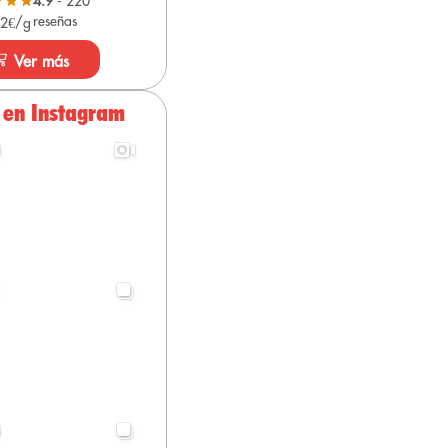
4.9
- 220
reseñas
 2€/g
Ver más
 en Instagram