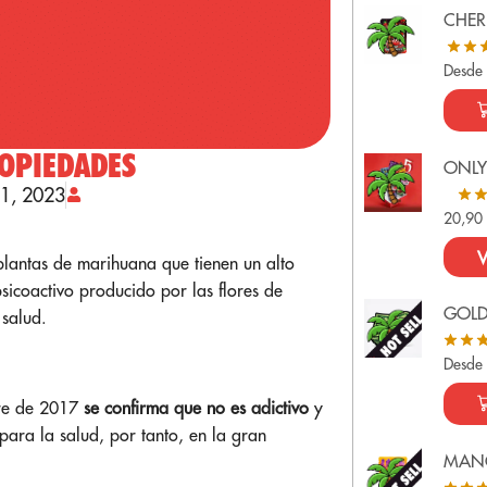
CHER
Desde
ROPIEDADES
ONLY
21, 2023
20,9
V
lantas de marihuana que tienen un alto
icoactivo producido por las flores de
GOL
 salud.
Desde
bre de 2017
se confirma que no es adictivo
y
 para la salud, por tanto, en la gran
MAN