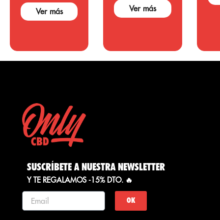
otras áreas. ...
embargo,
Ver más
Ver más
hacen falta
muchos
estudios y
pruebas que
sustenten
dichas
afirmaciones....
SUSCRÍBETE A NUESTRA NEWSLETTER
Y TE REGALAMOS -15% DTO. 🔥
OK