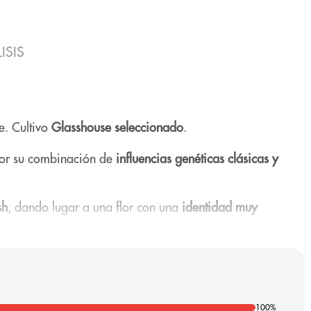
ISIS
te. Cultivo
Glasshouse seleccionado
.
por su combinación de
influencias genéticas clásicas y
sh
, dando lugar a una flor con una
identidad muy
lares dentro del mundo del
cáñamo
, siendo valorada por
100%