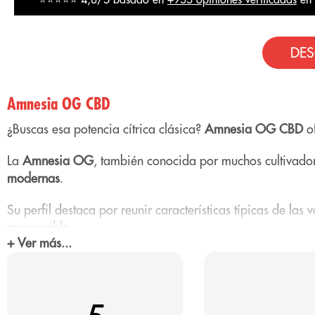
DES
Amnesia OG CBD
¿Buscas esa potencia cítrica clásica?
Amnesia OG CBD
of
La
Amnesia OG
, también conocida por muchos cultivad
modernas
.
Su perfil destaca por reunir características típicas de las
reconocible
.
+ Ver más...
Gracias a este equilibrio entre líneas genéticas, la
Amnes
su
aspecto
, su
complejidad aromática
y su
carácter distin
Aroma de Amnesia OG CBD