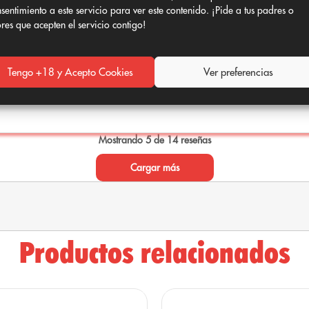
a sección correspondiente.
sentimiento a este servicio para ver este contenido. ¡Pide a tus padres o
ores que acepten el servicio contigo!
o actualizado de Only CBD
.
Tengo +18 y Acepto Cookies
Ver preferencias
echo
Mostrando 5 de 14 reseñas
Cargar más
Productos relacionados
falla.”