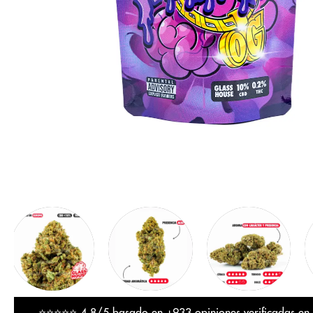
⭐⭐⭐⭐⭐ 4,8/5 basado en
+933 opiniones verificadas
en