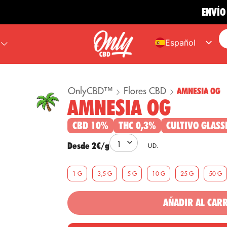
ENVÍO GRATIS 
Español
English
French
OnlyCBD™
Flores CBD
AMNESIA OG
Portuguese
AMNESIA OG
German
CBD 10%
THC 0,3%
CULTIVO GLASS
Desde 2€/g
1 G
3,5 G
5 G
10 G
25 G
50 G
AÑADIR AL CAR