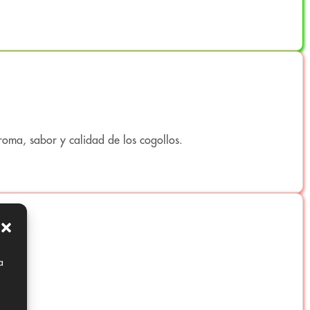
ricas y especiadas dentro de los límites legales.
roma, sabor y calidad de los cogollos.
a