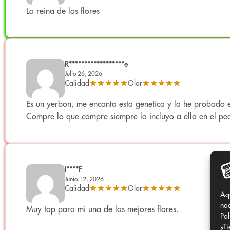
Cáñamo industrial certificado libre de pesticidas.
La reina de las flores
Genética y carácter
Genética comercial:
Amnesia.
Genética técnica (semilla certificada):
Kompolti.
R******************e
Julio 26, 2026
Calidad
Olor
Conocida como la “reina de las sativas”, esta variedad ma
Es un yerbon, me encanta esta genetica y la he probado e
Uso legal
Compre lo que compre siempre la incluyo a ella en el pe
Producto de cáñamo industrial procedente de semilla certi
THC:
<0,3%
(límite legal europeo).
CBD: <10%.
Destinado exclusivamente a coleccionismo y aromaterapi
I****F
Prohibido su consumo
Junio 12, 2026
Calidad
Olor
Aq
nad
Muy top para mi una de las mejores flores.
Pol
¿Ti