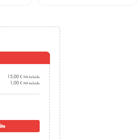
sco y oscuro.
15,00
€
IVA Incluido
1,00
€
IVA Incluido
ito
 CBD!