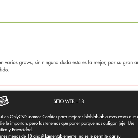
ntiene su carácter aromático clásico, conservando notas cít
n varios grows, sin ninguna duda esta es la mejor, por su gran a
dido.
ficada.
a.
SITIO WEB +18
uí en OnlyCBD usamos Cookies para mejorar blablablabla esas cosas que 
ie le importan, pero las tenemos que poner porque nos obligan jeje. Use
itíca y Privacidad.
enes menos de 18 años? Lamentablemente, no se le permite dar su