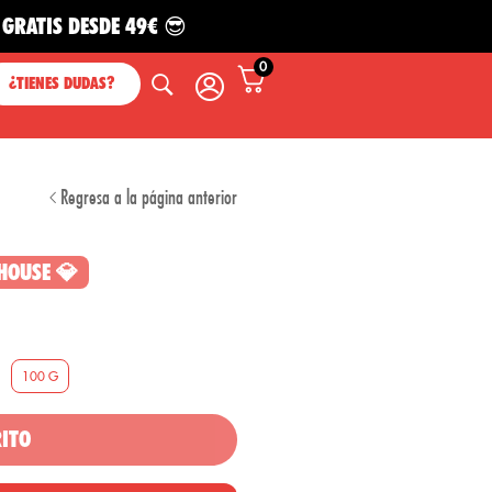
DESDE 49€ 😎
0
¿TIENES DUDAS?
Regresa a la página anterior
HOUSE 💎
100 G
RITO