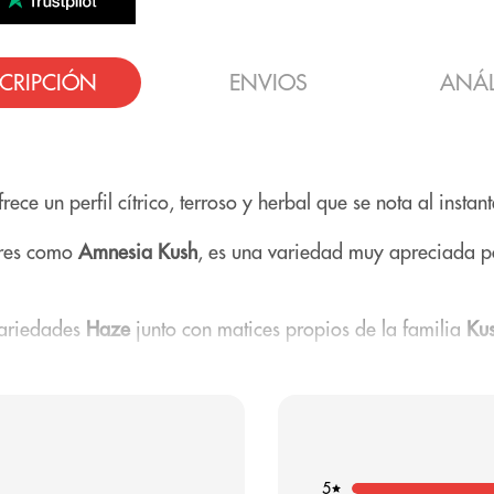
CRIPCIÓN
ENVIOS
ANÁL
rece un perfil cítrico, terroso y herbal que se nota al instan
ores como
Amnesia Kush
, es una variedad muy apreciada 
 variedades
Haze
junto con matices propios de la familia
Ku
ia OG
se ha convertido en una de las variedades más popu
tivo
.
5