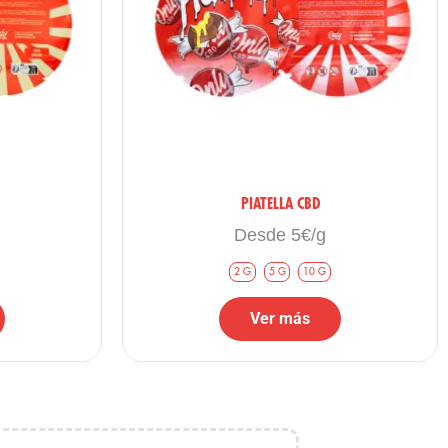
il.
PIATELLA CBD
Desde 5€/g
2 G
5 G
10 G
Ver más
curo en lugar de dulce).