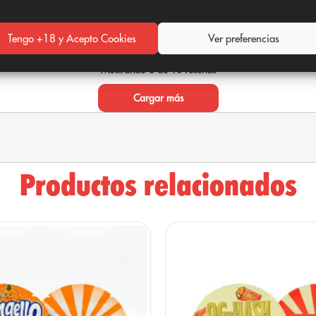
rtificadas en la UE
:
una resina muy buena.
Tengo +18 y Acepto Cookies
Ver preferencias
Mostrando 5 de 10 reseñas
Cargar más
sponibles en la sección de Análisis de la web
Productos relacionados
su textura y aroma dulce:
cesivo puede alterar la textura granulada; el frío extremo
oscurecer el color ocre. Mantén el envase en un lugar osc
der la cremosidad. Cierra bien la bolsa zip tras cada uso.