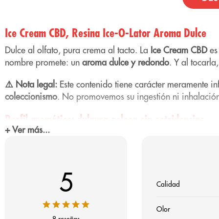
Ice Cream CBD, Resina Ice-O-Lator Aroma Dulce
Dulce al olfato, pura crema al tacto. La
Ice Cream CBD
es 
nombre promete: un
aroma dulce y redondo
. Y al tocarl
⚠️ Nota legal:
Este contenido tiene carácter meramente i
coleccionismo
. No promovemos su ingestión ni inhalació
Perfil aromático: dulzura golosa sin estridencias
+ Ver más...
El perfil olfativo de la Ice Cream CBD va directo al grano
goloso, redondo y muy amable
, que envuelve el espacio s
Es perfecto si disfrutas de las fragancias que recuerdan a
5
Calidad
NOTA PREDOMINANTE
DESCRIPCIÓ
Olor
Dulce / Goloso
Base principa
8 reseñas