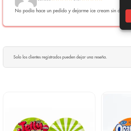
Producto de cáñamo industrial proveniente de
semillas ce
No podía hace un pedido y dejarme ice cream sin duda 
THC:
<0.3% (según normativa europea)
Uso declarado:
Coleccionismo y aromaterapia
No apto para consumo humano:
No ingerir ni inhalar
Certificados:
Los análisis de laboratorio por lote están di
Solo los clientes registrados pueden dejar una reseña.
Cómo preservar la textura cremosa
Para que un Ice-O-Lator como la Ice Cream CBD conserve 
🌡️
Temperatura fresca:
Guárdala entre 15-21°C. El calor ex
🌑
Oscuridad total:
La luz degrada cannabinoides y puede 
🔒
Cierre hermético:
El oxígeno puede secar la resina y per