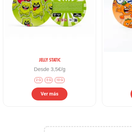
🧤
Manipulación mínima:
Usa herramientas limpias y secas
Opiniones de clientes
“La textura es increíble, parece arena a primera vista pero luego es 
JELLY STATIC
Desde 3,5€/g
“Huele fenomenal, nada de olores a madera o tierra, un dulce muy co
2 G
5 G
10 G
Ver más
“Un Ice-O-Lator muy limpio. El color ocre es precioso y se nota que 
Productos recomendados
🍫 Choco Drip
:
Si quieres otra extracción tipo Bubble Ha