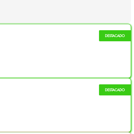
Media-Alta
N/A (calidad)
a, típica de un buen Ice-O-Lator, pero al contacto revela
:
s se unan en una textura suave y moldeable