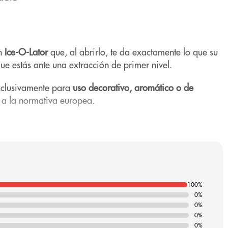
un
Ice-O-Lator
que, al abrirlo, te da exactamente lo que su
ue estás ante una extracción de primer nivel.
xclusivamente para
uso decorativo, aromático o de
 a la normativa europea.
picantes, herbales o maderas oscuras. Es un aroma
s de otras extracciones más crudas.
100%
0%
INTENSIDAD
0%
0%
0%
Alta