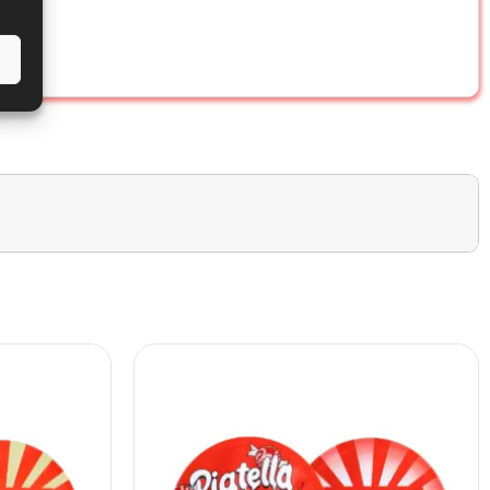
 puede endurecerla.
uro.