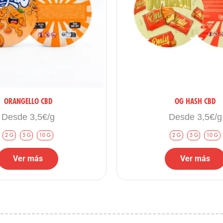
 para manejar la resina y preservar su pureza visual y táct
pura crema. Y el olor es súper dulce y agradable.”
ORANGELLO CBD
OG HASH CBD
Desde 3,5€/g
Desde 3,5€/g
nseguido. La mejor extracción al agua que he probado por este precio.”
2 G
5 G
10 G
2 G
5 G
10 G
Ver más
Ver más
no lleva químicos porque el aroma es muy puro.”
sh pero buscas un aroma totalmente opuesto (amaderado os