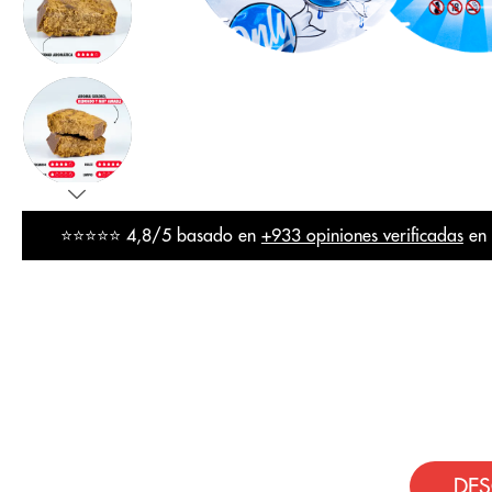
⭐⭐⭐⭐⭐ 4,8/5 basado en
+933 opiniones verificadas
en
DES