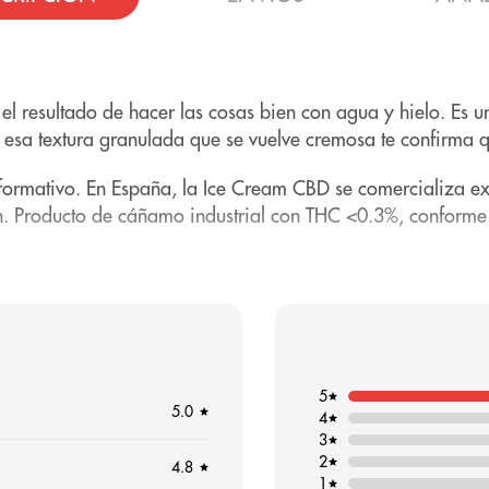
el resultado de hacer las cosas bien con agua y hielo. Es 
a, esa textura granulada que se vuelve cremosa te confirma q
nformativo. En España, la Ice Cream CBD se comercializa e
n. Producto de cáñamo industrial con THC <0.3%, conforme
: es
profundamente dulce
. No busca complicarse con notas 
in saturar la nariz.
 repostería o crema, alejadas de los olores agresivos típico
5
5.0
4
N SENSORIAL
3
2
4.8
1
l que evoca crema, postre o repostería suave