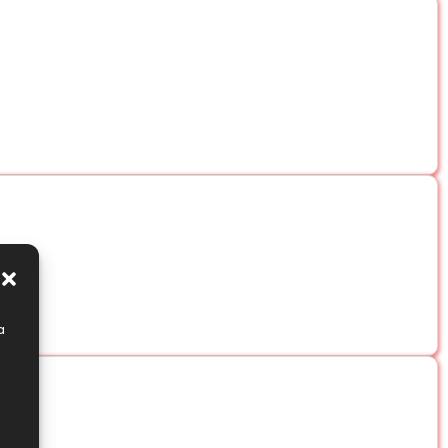
ica en frío
utilizando únicamente
agua y hielo
.
a
erfil dulce
y asegurar una generosa producción de
de cáñamo industrial.