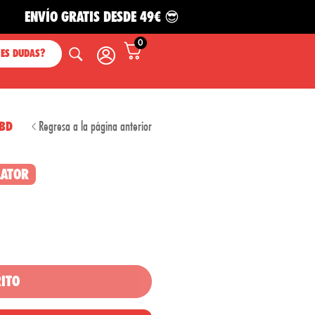
O GRATIS DESDE 49€ 😎
0
NES DUDAS?
Regresa a la página anterior
CBD
LATOR
RITO