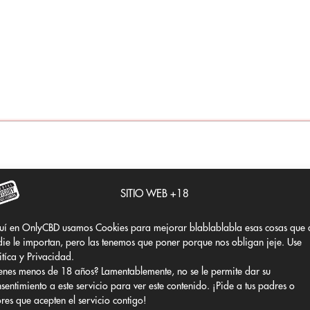
da en Europa
. Este método consiste en una
extracción mecán
l y limpio
 degradación por calor
n únicamente los tricomas más puros
l, sin aditivos ni alteraciones
SITIO WEB +18
envío super rápido!!
uí en OnlyCBD usamos Cookies para mejorar blablablabla esas cosas que 
ie le importan, pero las tenemos que poner porque nos obligan jeje. Use
néticas seleccionadas específicamente para maximizar ese
p
itíca y Privacidad.
cada:
FUTURA 75
, cumpliendo con los estándares europeos 
enes menos de 18 años? Lamentablemente, no se le permite dar su
sentimiento a este servicio para ver este contenido. ¡Pide a tus padres o
ores que acepten el servicio contigo!