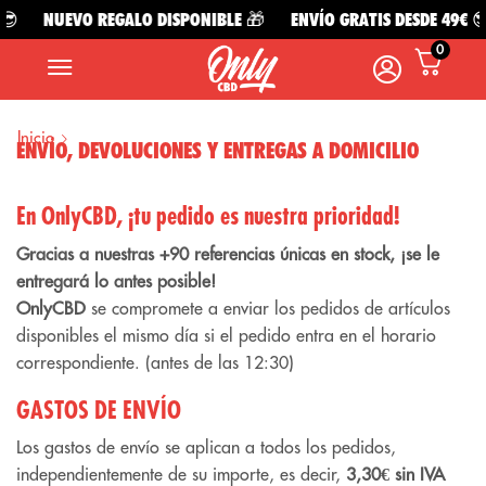
NUEVO REGALO DISPONIBLE 🎁
ENVÍO GRATIS DESDE 49€ 😎
0
Inicio
ENVÍO, DEVOLUCIONES Y ENTREGAS A DOMICILIO
En OnlyCBD, ¡tu pedido es nuestra prioridad!
Gracias a nuestras +90 referencias únicas en stock, ¡se le
entregará lo antes posible!
OnlyCBD
se compromete a enviar los pedidos de artículos
disponibles el mismo día si el pedido entra en el horario
correspondiente. (antes de las 12:30)
GASTOS DE ENVÍO
Los gastos de envío se aplican a todos los pedidos,
independientemente de su importe, es decir,
3,30€ sin IVA