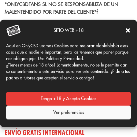
*ONLYCBDFANS SL NO SE RESPONSABILIZA DE UN
MALENTENDIDO POR PARTE DEL CLIENTE*f
ENVÍOS INTERNACIONALES (FRANCIA, ALEMANIA
SITIO WEB +18
E ITALIA) 🌍
Los pedidos internacionales se envían dentro de las
24 horas
Aquí en OnlyCBD usamos Cookies para mejorar blablablabla esas
laborables
siguientes a la confirmación del pago, a través
cosas que a nadie le importan, pero las tenemos que poner porque
nos obligan jeje. Use Politíca y Privacidad.
de
Correos Express Internacional y con entrega de
¿Tienes menos de 18 años? Lamentablemente, no se le permite dar
UPS/FedEx
, con el correspondiente número de seguimiento,
su consentimiento a este servicio para ver este contenido. ¡Pide a tus
que será enviado automáticamente al correo electrónico
padres o tutores que acepten el servicio contigo!
facilitado durante la realización del pedido.
Tarifas de envío
Tengo +18 y Acepto Cookies
Francia:
11,99 €
Ver preferencias
Alemania:
11,99 €
Italia:
12,49 €
ENVÍO GRATIS INTERNACIONAL