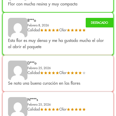
terpenos y una estructura resinosa estable.
Flor con mucha resina y muy compacta
Cáñamo industrial certificado libre de pesticidas.
B***o
Genética y carácter
Febrero 8, 2026
Calidad
Olor
Variedad resultante de la combinación
Cheese x OG
Kush
.
Esta flor es muy densa y me ha gustado mucho el olor
al abrir el paquete
Cheese:
Aporta el aroma lácteo, salado y penetrante.
OG Kush:
Contribuye con estructura compacta y notas
D***o
terrosas y cítricas.
Febrero 25, 2026
Calidad
Olor
Genética técnica (semilla certificada):
Carmagnola.
Se nota una buena curación en las flores
Perfil adaptado a estándares legales europeos
manteniendo fidelidad aromática.
N****s
Uso legal
Febrero 25, 2026
Calidad
Olor
Producto de cáñamo industrial procedente de semilla