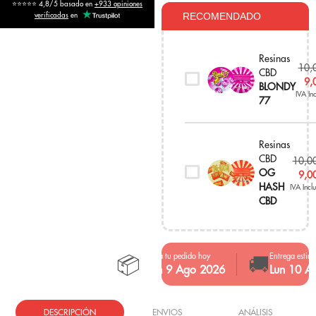
⭐⭐⭐⭐⭐ 4,8/5 basado en
+933 opiniones
verificadas
en
RECOMENDADO
Resinas
10,
CBD
9,
BLONDY
IVA In
77
Resinas
CBD
10,0
OG
9,0
HASH
IVA Incl
CBD
📦
🚚
Realiza tu pedido hoy
Entrega estim
Dom 9 Ago 2026
Lun 10 A
DESCRIPCIÓN
ENVIOS
ANÁLISIS