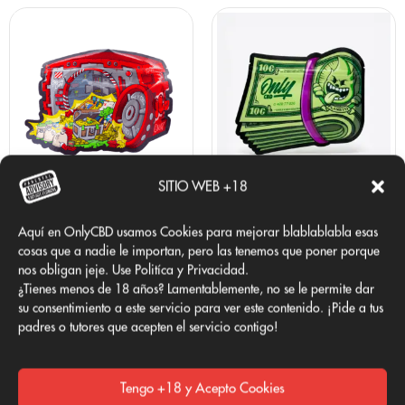
Blue Cheese CBD
5G
Blue Cheese CBD
10G
Blue Cheese CBD
25G
Blue Cheese CBD
50G
Blue Cheese CBD
100G
Opiniones del Blue Cheese CBD
SITIO WEB +18
“Es abrir la bolsa y huele a queso de verdad. Muy potente para ser
LIL BOX
MINI BRAINS CBD
CBD.”
Aquí en OnlyCBD usamos Cookies para mejorar blablablabla esas
Desde 2€/g
Desde 0,9€/g
cosas que a nadie le importan, pero las tenemos que poner porque
nos obligan jeje. Use Politíca y Privacidad.
20G
10 G
25 G
50 G
¿Tienes menos de 18 años? Lamentablemente, no se le permite dar
su consentimiento a este servicio para ver este contenido. ¡Pide a tus
“Tiene ese toque skunk antiguo que buscaba. Diferente a las
Ver más
Ver más
padres o tutores que acepten el servicio contigo!
afrutadas.”
Tengo +18 y Acepto Cookies