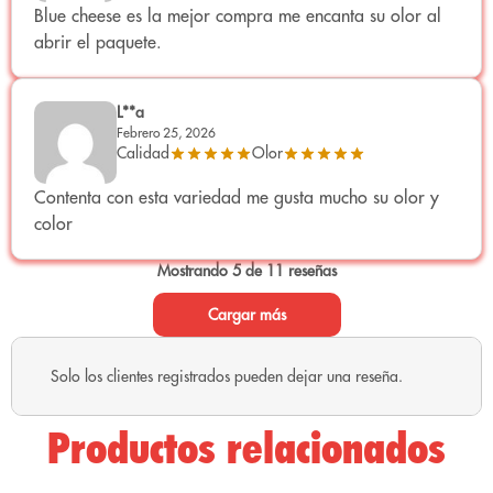
certificada.
Blue cheese es la mejor compra me encanta su olor al
THC:
<0,3%
(límite legal europeo).
abrir el paquete.
CBD: <10%.
Destinado exclusivamente a coleccionismo y
L**a
aromaterapia.
Febrero 25, 2026
Prohibido su consumo.
Calidad
Olor
Cumple con la normativa europea vigente. Certificados
Contenta con esta variedad me gusta mucho su olor y
de
análisis disponibles por lote
en la sección
color
correspondiente.
Mostrando 5 de 11 reseñas
Cargar más
Formatos Disponibles
Solo los clientes registrados pueden dejar una reseña.
Los formatos disponibles
pueden variar según el
catálogo actualizado de Only CBD
.
Productos relacionados
Blue Cheese CBD
3,5G