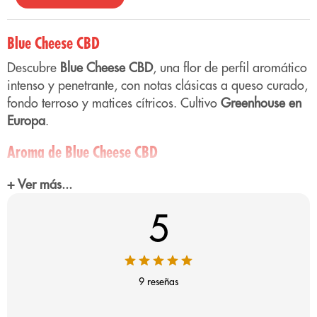
Blue Cheese CBD
Descubre
Blue Cheese CBD
, una flor de perfil aromático
intenso y penetrante, con notas clásicas a queso curado,
fondo terroso y matices cítricos. Cultivo
Greenhouse en
Europa
.
Aroma de Blue Cheese CBD
Prepárate para un perfil diferente. Blue Cheese destaca
+ Ver más...
por su intensidad y carácter, alejándose de los aromas
dulces o afrutados convencionales.
5
La nota principal es inconfundible: un aroma a queso
curado, salado y con cuerpo, combinado con un fondo
cítrico y terroso heredado de la genética OG Kush. Es
9 reseñas
un perfil aromático de la vieja escuela, potente y
envolvente, diseñado para quienes buscan carácter real