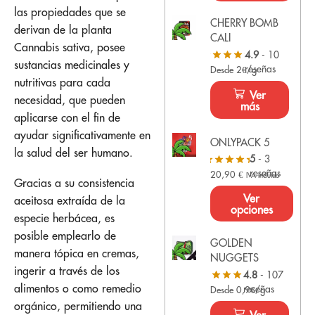
las propiedades que se
CHERRY BOMB
derivan de la planta
CALI
Cannabis sativa, posee
4.9
- 10
sustancias medicinales y
reseñas
Desde 2€/g
nutritivas para cada
Ver
necesidad, que pueden
más
aplicarse con el fin de
ayudar significativamente en
ONLYPACK 5
la salud del ser humano.
5
- 3
reseñas
20,90
€
IVA Incluido
Gracias a su consistencia
Ver
aceitosa extraída de la
opciones
especie herbácea, es
posible emplearlo de
GOLDEN
manera tópica en cremas,
NUGGETS
ingerir a través de los
4.8
- 107
alimentos o como remedio
reseñas
Desde 0,9€/g
orgánico, permitiendo una