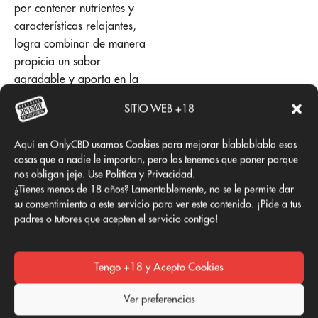
por contener nutrientes y
características relajantes,
logra combinar de manera
propicia un sabor
agradable y aporta en la
reducción de los nervios
SITIO WEB +18
más el alivio de tensiones
anímicas y musculares, que
Aquí en OnlyCBD usamos Cookies para mejorar blablablabla esas
afecten la estabilidad
cosas que a nadie le importan, pero las tenemos que poner porque
emocional.
nos obligan jeje. Use Politíca y Privacidad.
¿Tienes menos de 18 años? Lamentablemente, no se le permite dar
su consentimiento a este servicio para ver este contenido. ¡Pide a tus
padres o tutores que acepten el servicio contigo!
En vaporizadores para
inhalar
Tengo +18 y Acepto Cookies
El aceite utilizado para
vaporizar y posteriormente
Ver preferencias
inhalar, también se absorbe