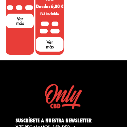
Desde:
6,00
€
2 G
5 G
10 G
IVA Incluido
Ver
más
10 G
20G
50 G
100 G
Ver
más
SUSCRÍBETE A NUESTRA NEWSLETTER