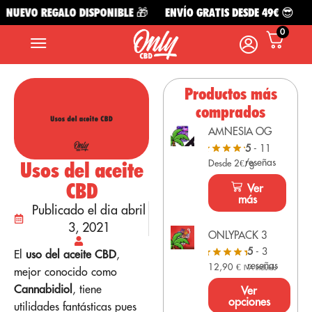
NUEVO REGALO DISPONIBLE 🎁
ENVÍO GRATIS DESDE 49€ 😎
NU
0
Productos más
comprados
AMNESIA OG
5
- 11
reseñas
Usos del aceite
Desde 2€/g
CBD
Ver
más
Publicado el dia abril
3, 2021
ONLYPACK 3
5
- 3
El
uso del aceite CBD
,
reseñas
12,90
€
IVA Incluido
mejor conocido como
Cannabidiol
, tiene
Ver
opciones
utilidades fantásticas pues