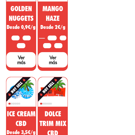
psicoactiva del
para tratar
GOLDEN
MANGO
cannabis está
enfermedades,
siendo vendida
dolencias o
NUGGETS
HAZE
como un
síntomas de
Desde 0,9€/g
Desde 2€/g
medicamento
otras áreas. ...
milagroso, sin
10 G
25 G
3,5 G
5 G
embargo, hacen
falta muchos
50 G
10 G
25 G
estudios y
Ver
Ver
pruebas que
más
más
sustenten dichas
afirmaciones....
ICE CREAM
DOLCE
CBD
TRIM MIX
Desde 3,5€/g
CBD