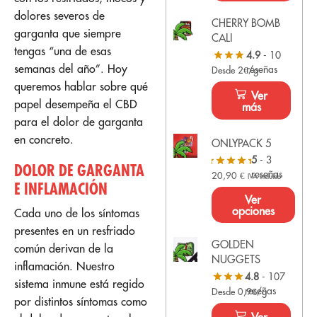
dolores severos de
CHERRY BOMB
garganta que siempre
CALI
tengas “una de esas
4.9
- 10
semanas del año”. Hoy
reseñas
Desde 2€/g
queremos hablar sobre qué
Ver
papel desempeña el CBD
más
para el dolor de garganta
en concreto.
ONLYPACK 5
5
- 3
DOLOR DE GARGANTA
reseñas
20,90
€
IVA Incluido
E INFLAMACIÓN
Ver
opciones
Cada uno de los síntomas
presentes en un resfriado
GOLDEN
común derivan de la
NUGGETS
inflamación. Nuestro
4.8
- 107
sistema inmune está regido
reseñas
Desde 0,9€/g
por distintos síntomas como