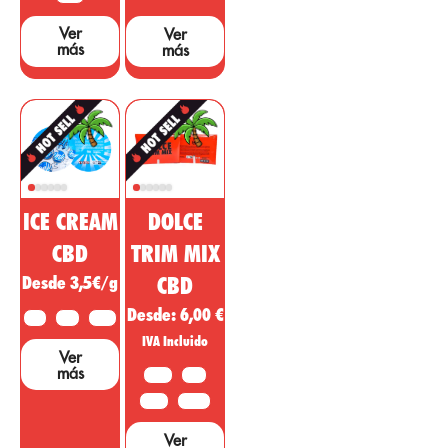
estudios y
Ver
Ver
pruebas que
más
más
sustenten dichas
afirmaciones....
ICE CREAM
DOLCE
CBD
TRIM MIX
Desde 3,5€/g
CBD
Desde:
6,00
€
2 G
5 G
10 G
IVA Incluido
Ver
más
10 G
20G
50 G
100 G
Ver