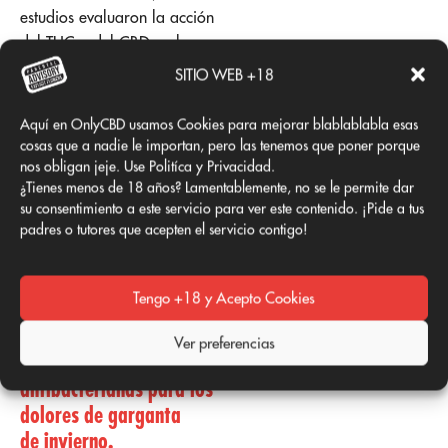
estudios evaluaron la acción
del THC y del CBD en la
síntesis de citocinas a través
SITIO WEB +18
de las células del sistema
inmune humano. Cabe
Aquí en OnlyCBD usamos Cookies para mejorar blablablabla esas
destacar que las citocinas se
cosas que a nadie le importan, pero las tenemos que poner porque
emplean para promover las
nos obligan jeje. Use Politíca y Privacidad.
¿Tienes menos de 18 años? Lamentablemente, no se le permite dar
respuestas inflamatorias.
su consentimiento a este servicio para ver este contenido. ¡Pide a tus
Como resultado, se
padres o tutores que acepten el servicio contigo!
encontró que el THC y el
CBD bloquean la síntesis de
dichas moléculas.
Tengo +18 y Acepto Cookies
El cannabis tiene
Ver preferencias
propiedades
antibacterianas para los
dolores de garganta
de invierno.