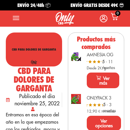
ENVÍO 24/48h 📦
ENVÍO GRATIS DESDE 49€ 😎
0
Productos más
comprados
AMNESIA OG
5
- 11
reseñas
CBD PARA
Desde 2€/g
DOLORES DE
Ver
más
GARGANTA
Publicado el dia
ONLYPACK 3
noviembre 25, 2022
5
- 3
reseñas
12,90
€
IVA Incluido
Entramos en esa época del
Ver
año en la que empezamos
opciones
con los resfriados, mocos y