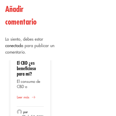
Añadir
comentario
Lo siento, debes estar
conectado
para publicar un
comentario.
El CBD ¿es
02
02
beneficioso
para mí?
Abr
Abr
El consumo de
CBD o
cannabidiol,
Uso
representa
Leer más
terapéutico del
según varios
CBD
estudios una
Bien sea en
alternativa
por