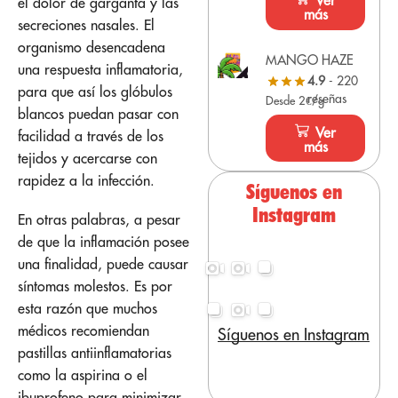
Ver
el dolor de garganta y las
más
secreciones nasales. El
organismo desencadena
MANGO HAZE
una respuesta inflamatoria,
4.9
- 220
para que así los glóbulos
reseñas
Desde 2€/g
blancos puedan pasar con
Ver
facilidad a través de los
más
tejidos y acercarse con
rapidez a la infección.
Síguenos en
Instagram
En otras palabras, a pesar
de que la inflamación posee
una finalidad, puede causar
síntomas molestos. Es por
esta razón que muchos
médicos recomiendan
Síguenos en Instagram
pastillas antiinflamatorias
como la aspirina o el
ibuprofeno para minimizar