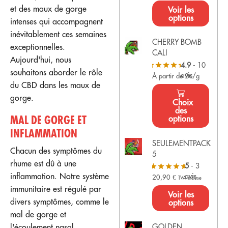
et des maux de gorge
Voir les
options
intenses qui accompagnent
inévitablement ces semaines
CHERRY BOMB
exceptionnelles.
CALI
Aujourd'hui, nous
4.9
- 10
souhaitons aborder le rôle
avis
À partir de 2€/g
du CBD dans les maux de
gorge.
Choix
des
MAL DE GORGE ET
options
INFLAMMATION
SEULEMENTPACK
Chacun des symptômes du
5
rhume est dû à une
5
- 3
inflammation. Notre système
avis
20,90
€
TVA incluse
immunitaire est régulé par
Voir les
divers symptômes, comme le
options
mal de gorge et
GOLDEN
l'écoulement nasal.