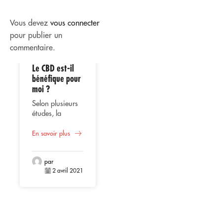
Vous devez
vous connecter
pour publier un
commentaire.
Le CBD est-il
02
02
bénéfique pour
moi ?
Avr
Avr
Selon plusieurs
études, la
consommation
Utilisation
de CBD ou
En savoir plus
thérapeutique
cannabidiol
du CBD
représente une
Que ce soit en
alternative
par
huile, liquide
2 avril 2021
bénéfique pour
vaporisé, extrait
la santé
ou gélules, le
En savoir plus
masculine,
CBD
compte tenu de
(Cannabidiol) se
son origine
positionne
par