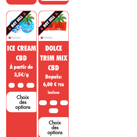
ICE CREAM
DOLCE
CBD
TRIM MIX
À partir de
CBD
3,5€/g
Depuis:
6,00
€
TVA
2G
5G
10G
incluse
Choix
des
10G
20G
50G
options
100G
Choix
des
options