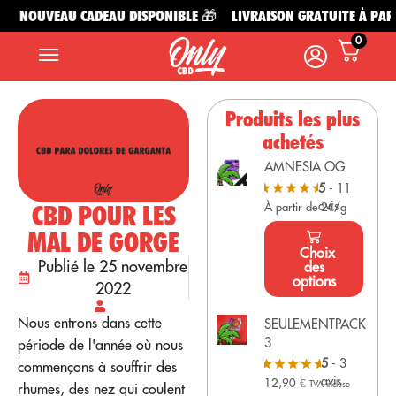
NOUVEAU CADEAU DISPONIBLE 🎁
LIVRAISON GRATUITE À PARTIR
0
Produits les plus
achetés
AMNESIA OG
5
- 11
avis
CBD POUR LES
À partir de 2€/g
MAL DE GORGE
Choix
Publié le 25 novembre
des
options
2022
Nous entrons dans cette
SEULEMENTPACK
3
période de l'année où nous
5
- 3
commençons à souffrir des
avis
12,90
€
TVA incluse
rhumes, des nez qui coulent