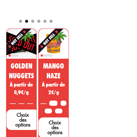
naturelle dont
2 avril 2021
parmi les
les propriétés
composants les
sont bien
plus
connues pour
commercialisés
procurer un effet
pour le marché
analgésique,
pharmaceutique
régulateur, anti-
et cosmétique.
inflammatoire à
Cette substance
action
de cannabis non
psychotrope
psychoactive est
pour traiter les
GOLDEN
MANGO
vendue comme
maladies, les
un médicament
affections. ou
NUGGETS
HAZE
miracle,
des symptômes
À partir de
À partir de
cependant, de
provenant
nombreuses
0,9€/g
2€/g
d’autres régions.
études et tests
...
sont nécessaires
3,5G
5G
pour étayer ces
10G
25G
Choix
affirmations....
des
Choix
options
des
options