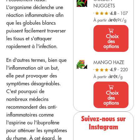
NUGGETS
L'organisme déclenche une
4.8
- 107
réaction inflammatoire afin
avis
À partir de 0,9€/g
que les globules blancs
puissent facilement traverser
Choix
les tissus et s'attaquer
des
options
rapidement à l'infection.
En d'autres termes, bien que
MANGO HAZE
l'inflammation ait un but,
4.9
- 220
elle peut provoquer des
avis
À partir de 2€/g
symptômes désagréables.
C'est pourquoi de
Choix
des
nombreux médecins
options
recommandent des anti-
inflammatoires comme
Suivez-nous sur
l'aspirine ou l'ibuprofène
Instagram
pour atténuer les symptômes
du rhume. À cet égard, le