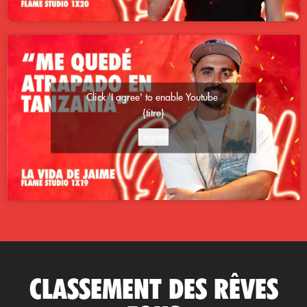
Click 'I agree' to enable Youtube
{titre}
I agree
CLASSEMENT DES RÊVES