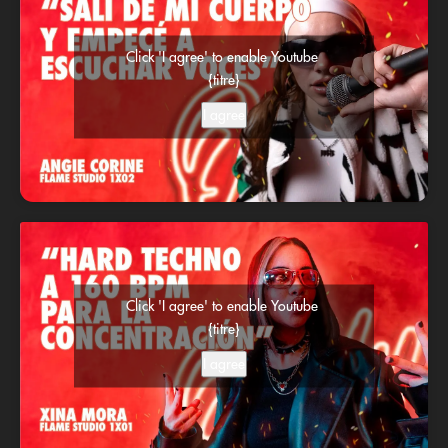
Click 'I agree' to enable Youtube
{titre}
I agree
Click 'I agree' to enable Youtube
{titre}
I agree