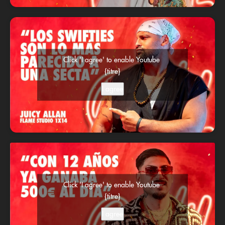
Click 'I agree' to enable Youtube
{titre}
I agree
Click 'I agree' to enable Youtube
{titre}
I agree