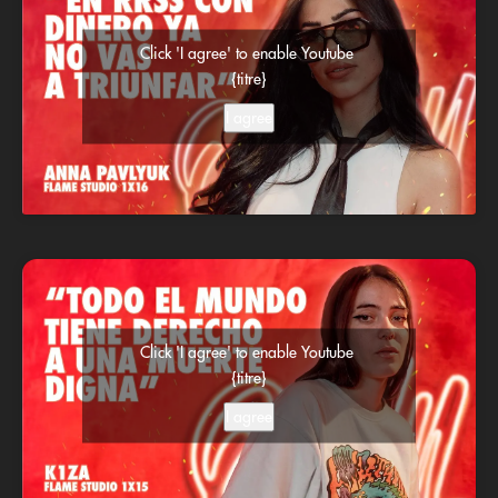
Click 'I agree' to enable Youtube
{titre}
I agree
Click 'I agree' to enable Youtube
{titre}
I agree