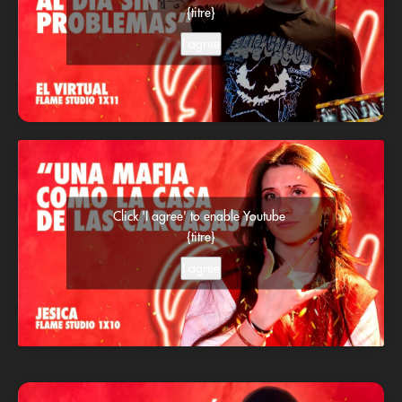
{titre}
I agree
Click 'I agree' to enable Youtube
{titre}
I agree