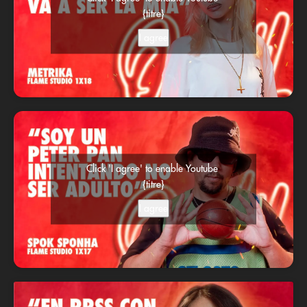
{titre}
I agree
Click 'I agree' to enable Youtube
{titre}
I agree