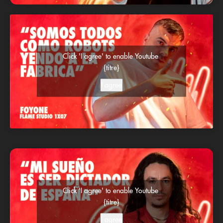
Click 'I agree' to enable Youtube
{titre}
I agree
Click 'I agree' to enable Youtube
{titre}
I agree