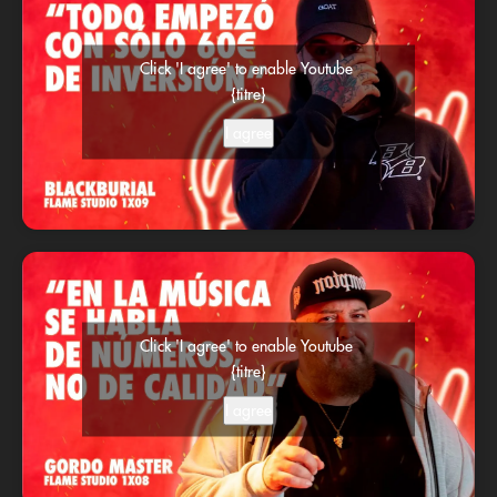
Click 'I agree' to enable Youtube
{titre}
I agree
Click 'I agree' to enable Youtube
{titre}
I agree