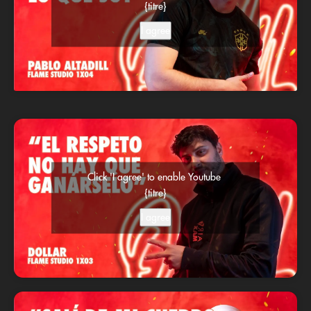
{titre}
I agree
Click 'I agree' to enable Youtube
{titre}
I agree