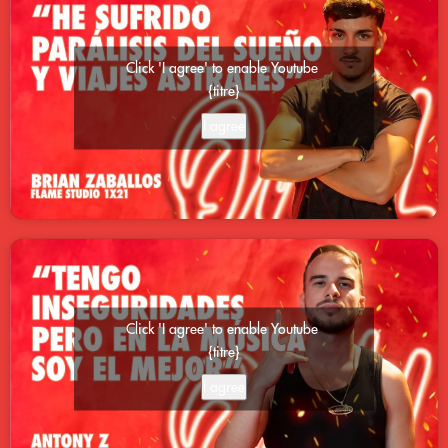
Click 'I agree' to enable Youtube
{titre}
I agree
Click 'I agree' to enable Youtube
{titre}
I agree