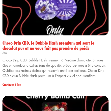
Choco Drip CBD, le Bubble Hash premium qui sent le
chocolat pur et ne vous fait pas prendre de poids
Josu
Choco Drip CBD, Bubble Hash Premium à l'arôme chocolaté. Si vous
êtes un amateur d'extractions de qualité, préparez-vous à être conquis.
Oubliez ces résines sèches qui ressemblent à des cailloux. Choco Drip
CBD est un Bubble Hash premium à l'aspect visuel époustouflant…
Continuer à lire