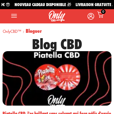
 😎
NOUVEAU CADEAU DISPONIBLE 🎁
LIVRAISON GRATUITE À PA
0
Bloguer
OnlyCBD™
Blog CBD
Piatella CBD, l'or brillant sans solvant qui fera pâlir d'envie