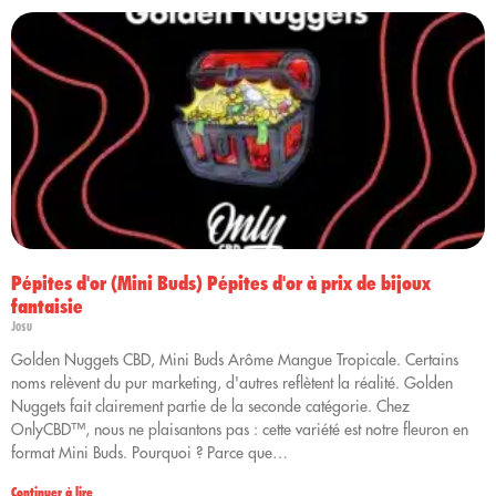
Pépites d'or (Mini Buds) Pépites d'or à prix de bijoux
fantaisie
Josu
Golden Nuggets CBD, Mini Buds Arôme Mangue Tropicale. Certains
noms relèvent du pur marketing, d'autres reflètent la réalité. Golden
Nuggets fait clairement partie de la seconde catégorie. Chez
OnlyCBD™, nous ne plaisantons pas : cette variété est notre fleuron en
format Mini Buds. Pourquoi ? Parce que…
Continuer à lire