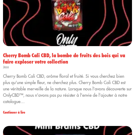
Cherry Bomb Cali CBD, la bombe de fruits des bois qui va
faire exploser votre collection
Josu
Cherry Bomb Cali CBD, arôme floral et fruité. Si vous cherchez bien
plus qu'une simple fleur, ne cherchez plus. Cherry Bomb Cali CBD est
une véritable merveille de la nature. Lorsque nous l'avons découverte sur
OnlyCBD™, nous n'avons pas pu résister à l'envie de l'ajouter à notre
catalogue…
Continuer à lire