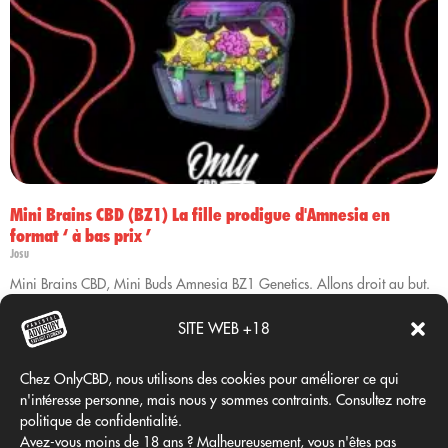
Mini Brains CBD (BZ1) La fille prodigue d'Amnesia en
format ‘ à bas prix ’
Josu
Mini Brains CBD, Mini Buds Amnesia BZ1 Genetics. Allons droit au but.
Si vous êtes un consommateur averti, vous savez qu'Amnesia règne en
maître sur les Sativas. Eh bien, Mini Brains CBD (génétique BZ1) est sa
SITE WEB +18
fille rebelle. Ne vous fiez pas à sa taille : ce sont des « Mini »…
Chez OnlyCBD, nous utilisons des cookies pour améliorer ce qui
Continuer à lire
n'intéresse personne, mais nous y sommes contraints. Consultez notre
politique de confidentialité.
Avez-vous moins de 18 ans ? Malheureusement, vous n'êtes pas