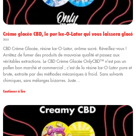
Crème glacée CBD, le pur Ice-O-Lator qui vous laissera glacé
Josu
CBD Crème Glacée, résine Ice-O-Lator, arôme sucré. Réveillez-vous !
Arrêtez de fumer des produits de mauvaise qualité et passez aux
véritables extractions. Le CBD Crème Glacée OnlyCBD™ n'est pas un
pollen bon marché et commercial ; c'est de la résine Ice-O-Lator pure et
brute, extraite par des méthodes mécaniques à froid. Sans solvants
chimiques, sans mélanges bizarres. Juste…
Continuer à lire