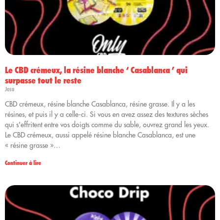
Le CBD crémeux, la résine blanche ‘ Casablanca ’ qui
surpasse tout le reste
Josu
CBD crémeux, résine blanche Casablanca, résine grasse. Il y a les
résines, et puis il y a celle-ci. Si vous en avez assez des textures sèches
qui s'effritent entre vos doigts comme du sable, ouvrez grand les yeux.
Le CBD crémeux, aussi appelé résine blanche Casablanca, est une
« résine grasse »…
Continuer à lire