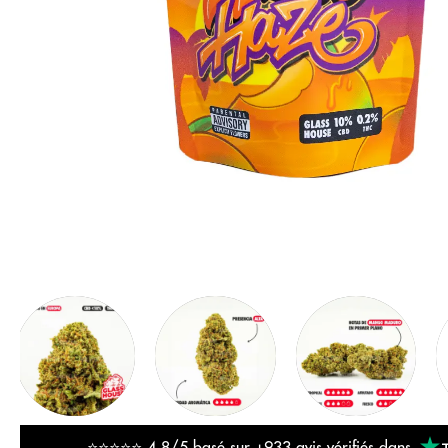
⭐⭐⭐⭐⭐ 4,8/5 basé sur
+933 avis vérifiés
dans