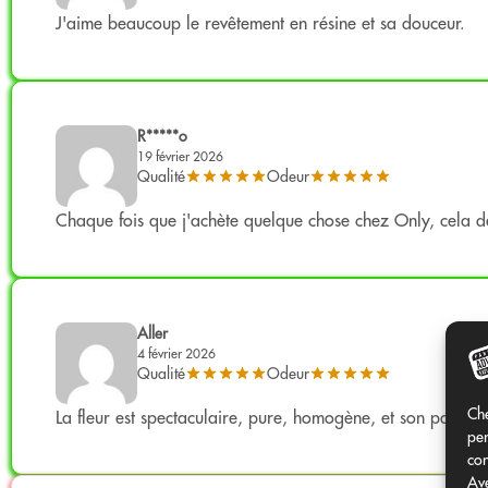
Semences certifiées :
EARLINA8FC.
J'aime beaucoup le revêtement en résine et sa douceur.
Parfum:
Doux, tropical et équilibré.
Ce croisement allie la douceur fruitée de la lignée Mango 
Utilisation légale
R*****o
19 février 2026
Produit de chanvre industriel issu de semences certifiées U
Qualité
Odeur
THC inférieur à 0,3% (réglementation européenne).
Chaque fois que j'achète quelque chose chez Only, cela dé
À utiliser exclusivement pour la collection et l'aromathéra
Ne convient pas à la consommation humaine.
Les certificats d'analyse par lot sont disponibles dans la 
Aller
4 février 2026
Qualité
Odeur
Che
La fleur est spectaculaire, pure, homogène, et son parfum
Formats disponibles
per
con
Formats disponibles
Elles peuvent varier en fonction du c
Ave