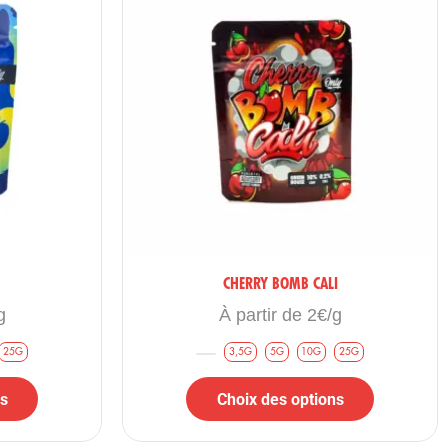
 avec des fleurs aromatiques pour les collectionneurs.
CHERRY BOMB CALI
g
À partir de 2€/g
25G
3,5G
5G
10G
25G
plusieurs semaines.
ns
Choix des options