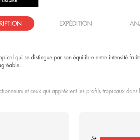
RIPTION
EXPÉDITION
AN
ical qui se distingue par son équilibre entre intensité fruit
agréable.
ctionneurs et ceux qui apprécient les profils tropicaux dans 
mier plan
, avec de subtiles notes de papaye en arrière-pla
ssif ni entêtant. Son caractère tropical lui confère du cara
5