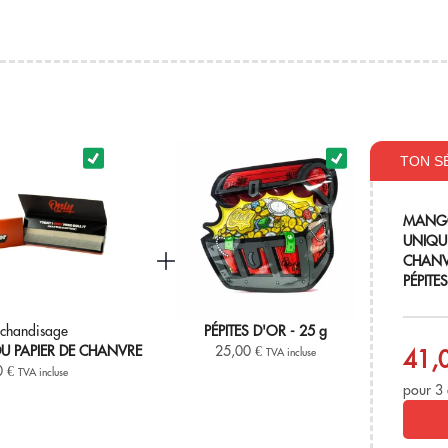
essible pour les débutants.
fruits ?
ment avec l'OG Kush, offre une définition claire de l'arôme
 ?
TON S
icaux, complétant les variétés aux notes d'agrumes ou de terre
MANG
maintenant sur votre boutique en ligne de CBD de confianc
UNIQU
CHANV
PÉPITE
chandisage
PÉPITES D'OR - 25 g
U PAPIER DE CHANVRE
25,00
€
41,
TVA incluse
0
€
TVA incluse
pour 3 