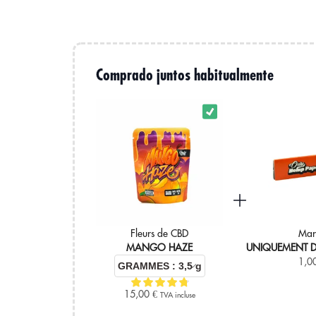
Oui. Son profil doux et tropical en fait une option très acc
Qu'est-ce qui la différencie des autres variétés de 
Comprado juntos habitualmente
Son équilibre entre douceur et structure, grâce au croise
Dans quel type de collection s'intègre-t-il le mieux
Il est idéal pour les collections axées sur les profils trop
Achetez dès 
Fleurs de CBD
Mar
MANGO HAZE
UNIQUEMENT D
1,0
15,00
€
TVA incluse