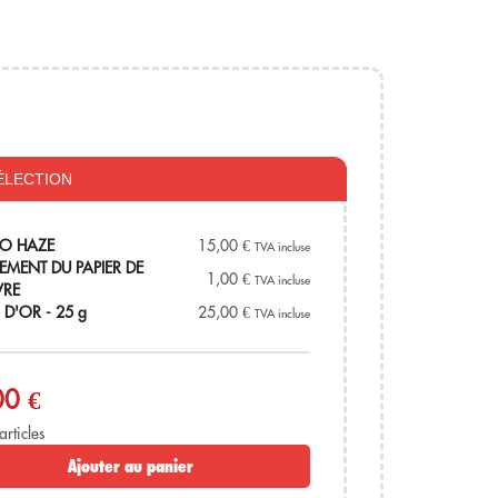
 de mangue.
ÉLECTION
.
O HAZE
15,00
€
TVA incluse
e, Only CBD !
EMENT DU PAPIER DE
1,00
€
TVA incluse
RE
S D'OR - 25 g
25,00
€
TVA incluse
00 €
articles
Ajouter au panier