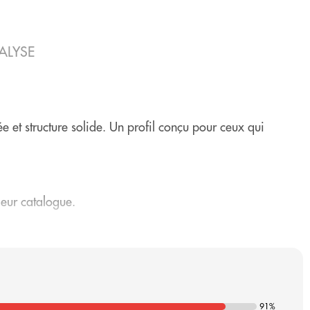
ALYSE
ée et structure solide. Un profil conçu pour ceux qui
leur catalogue.
n.
ctère sans déséquilibrer la fragrance.
91%