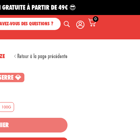
E À PARTIR DE 49€ 😎
0
AVEZ-VOUS DES QUESTIONS ?
Retour à la page précédente
ZE
SERRE 💎
100G
NIER