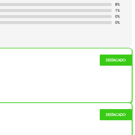
8%
1%
0%
0%
 séchage correct.
ent optimal des terpènes.
.