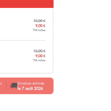
10,00
€
9,00
€
TVA incluse
10,00
€
9,00
€
TVA incluse
ui
Livraison estimée
🚚
le 7 août 2026