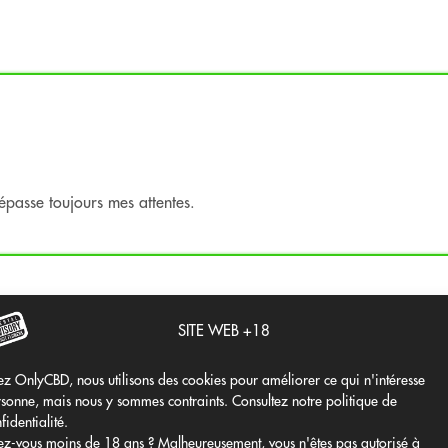
à la structure et à la constance de l'OG Kush.
E.
passe toujours mes attentes.
pie.
section correspondante du site web.
SITE WEB +18
z OnlyCBD, nous utilisons des cookies pour améliorer ce qui n'intéresse
 me séduit ; c'est comme un MC à 2 heures du matin, elle ne déçoi
sonne, mais nous y sommes contraints. Consultez notre politique de
fidentialité.
atalogue Only CBD mis à jour.
.
z-vous moins de 18 ans ? Malheureusement, vous n'êtes pas autorisé à