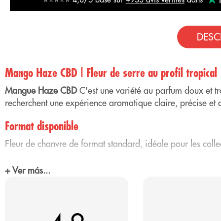
DESC
Mango Haze CBD | Fleur de serre au profil tropical
Mangue Haze CBD
C'est une variété au parfum doux et trop
recherchent une expérience aromatique claire, précise et 
Format disponible
Fleur de chanvre de format standard, idéale pour les colle
Arôme CBD Mango Haze
+ Ver más...
L'arôme est dominé par des notes de
mangue mûre au pre
C'est un parfum doux, harmonieux et délicat, sans être agre