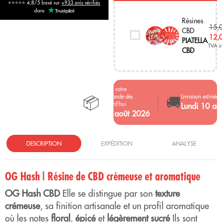
⭐⭐⭐⭐⭐ 4,8/5 basé sur
+933 avis vérifiés
dans
Résines
15,
CBD
12,
PIATELLA
TVA in
CBD
Passez votre
📦
🚚
commande dès
Livraison estimée
aujourd'hui
Lundi 10 ao
le 7 août 2026
DESCRIPTION
EXPÉDITION
ANALYSE
OG Hash | Résine de CBD crémeuse et aromatique
OG Hash CBD
Elle se distingue par son
texture
crémeuse
, sa finition artisanale et un profil aromatique
où les notes
floral
,
épicé
et
légèrement sucré
Ils sont