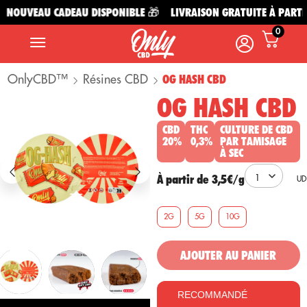
NOUVEAU CADEAU DISPONIBLE 🎁
LIVRAISON GRATUITE À PARTIR 
0
OnlyCBD™
Résines CBD
OG HASH CBD
OG HASH CBD
CBD
THC
CULTURE DE CBD
20%
0,3%
PAR TAMISAGE
À SEC
À partir de 3,5€/g
2G
5G
10G
AJOUTER AU PANIER
RECOMMANDÉ