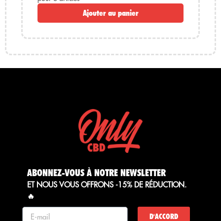
Ajouter au panier
Blondy 77 – Résine de CBD
Résine blonde, semblable à du haschisch, légèrement
sucrée, obtenue par séchage traditionnel et présentant
une texture légèrement granuleuse. Un contraste visuel
parfait avec le haschisch OG : plus blond, plus clair,
mais tout aussi indica.
Foire aux questions sur le CBD OG Hash
Qu'est-ce que le CBD OG Hash ?
Il s'agit d'une résine de CBD de qualité supérieure,
fabriquée selon un procédé de tamisage à sec de 120
μm et un moulage artisanal.
ABONNEZ-VOUS À NOTRE NEWSLETTER
ET NOUS VOUS OFFRONS -15% DE RÉDUCTION.
Quelle est son odeur principale ?
🔥
Des notes florales prédominent, accompagnées de
D'ACCORD
nuances épicées et d'un léger fond sucré.