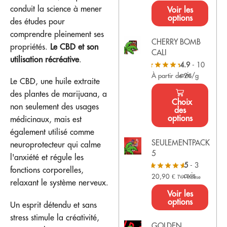
conduit la science à mener
Voir les
options
des études pour
comprendre pleinement ses
CHERRY BOMB
propriétés.
Le CBD et son
CALI
utilisation récréative
.
4.9
- 10
avis
À partir de 2€/g
Le CBD, une huile extraite
des plantes de marijuana, a
Choix
non seulement des usages
des
options
médicinaux, mais est
également utilisé comme
SEULEMENTPACK
neuroprotecteur qui calme
5
l'anxiété et régule les
5
- 3
fonctions corporelles,
avis
20,90
€
TVA incluse
relaxant le système nerveux.
Voir les
options
Un esprit détendu et sans
stress stimule la créativité,
GOLDEN