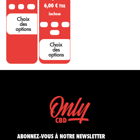
6,00
€
TVA
2G
5G
10G
incluse
Choix
des
10G
20G
50G
options
100G
Choix
des
options
ABONNEZ-VOUS À NOTRE NEWSLETTER