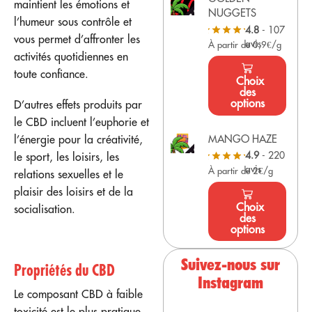
maintient les émotions et
NUGGETS
l’humeur sous contrôle et
4.8
- 107
vous permet d’affronter les
avis
À partir de 0,9€/g
activités quotidiennes en
toute confiance.
Choix
des
options
D’autres effets produits par
le CBD incluent l’euphorie et
l’énergie pour la créativité,
MANGO HAZE
4.9
- 220
le sport, les loisirs, les
avis
À partir de 2€/g
relations sexuelles et le
plaisir des loisirs et de la
Choix
socialisation.
des
options
Suivez-nous sur
Propriétés du CBD
Instagram
Le composant CBD à faible
toxicité est le plus pratique