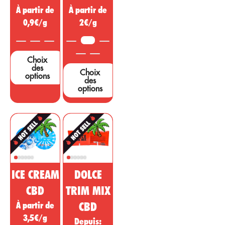
miracle,
des symptômes
À partir de
À partir de
cependant, de
provenant
nombreuses
0,9€/g
2€/g
d’autres régions.
études et tests
...
sont nécessaires
3,5G
pour étayer ces
Choix
affirmations....
des
Choix
options
des
options
ICE CREAM
DOLCE
CBD
TRIM MIX
À partir de
CBD
3,5€/g
Depuis: