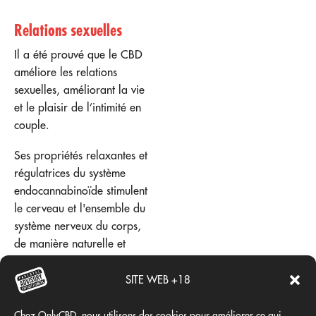
Relations sexuelles
Il a été prouvé que le CBD
améliore les relations
sexuelles, améliorant la vie
et le plaisir de l’intimité en
couple.
Ses propriétés relaxantes et
régulatrices du système
endocannabinoïde stimulent
le cerveau et l'ensemble du
système nerveux du corps,
de manière naturelle et
efficace, avec des effets
hautement bénéfiques sur la
SITE WEB +18
sexualité humaine grâce à
son activation de capteurs
Chez OnlyCBD, nous utilisons des cookies pour améliorer ce qui