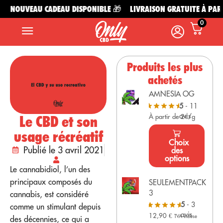
NOUVEAU CADEAU DISPONIBLE 🎁
LIVRAISON GRATUITE À PARTIR
0
Produits les plus
achetés
AMNESIA OG
5
- 11
avis
Le CBD et son
À partir de 2€/g
usage récréatif
Choix
Publié le 3 avril 2021
des
options
Le cannabidiol, l’un des
principaux composés du
SEULEMENTPACK
3
cannabis, est considéré
5
- 3
comme un stimulant depuis
avis
12,90
€
TVA incluse
des décennies, ce qui a