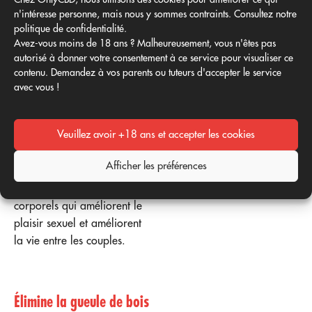
n'intéresse personne, mais nous y sommes contraints. Consultez notre
qui renforcent la sensation
politique de confidentialité.
de plaisir.
Avez-vous moins de 18 ans ? Malheureusement, vous n'êtes pas
autorisé à donner votre consentement à ce service pour visualiser ce
contenu. Demandez à vos parents ou tuteurs d'accepter le service
avec vous !
Dysfonction érectile
Il aide à détoxifier
Veuillez avoir +18 ans et accepter les cookies
l'organisme, en éliminant les
dioxines liées aux
Afficher les préférences
dysfonctionnements et en
activant les capteurs
corporels qui améliorent le
plaisir sexuel et améliorent
la vie entre les couples.
Élimine la gueule de bois