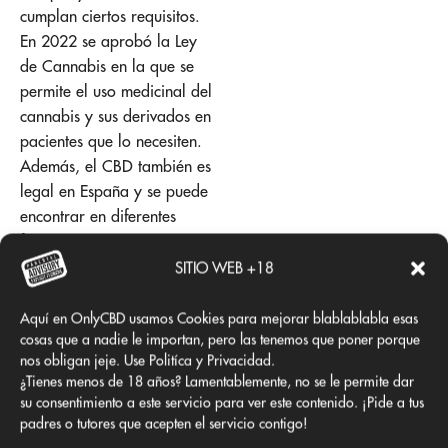
cumplan ciertos requisitos.
En 2022 se aprobó la Ley
de Cannabis en la que se
permite el uso medicinal del
cannabis y sus derivados en
pacientes que lo necesiten.
Además, el CBD también es
legal en España y se puede
encontrar en diferentes
formas, como aceites,
cremas y cápsulas.
SITIO WEB +18
En cuanto a la popularidad
Aquí en OnlyCBD usamos Cookies para mejorar blablablabla esas
en el
consumo de
cosas que a nadie le importan, pero las tenemos que poner porque
marihuana en España
, la
nos obligan jeje. Use Politíca y Privacidad.
¿Tienes menos de 18 años? Lamentablemente, no se le permite dar
variedad más consumida es
su consentimiento a este servicio para ver este contenido. ¡Pide a tus
la Sativa, ya que
padres o tutores que acepten el servicio contigo!
proporciona un efecto