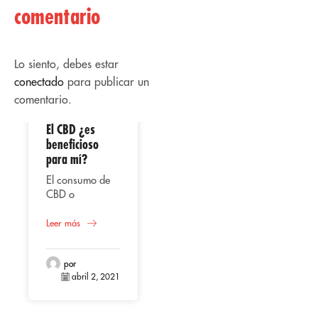
comentario
Lo siento, debes estar
conectado
para publicar un
comentario.
El CBD ¿es
02
02
beneficioso
para mí?
Abr
Abr
El consumo de
CBD o
cannabidiol,
Uso
representa
Leer más
terapéutico del
según varios
CBD
estudios una
Bien sea en
alternativa
por
aceite, líquido
abril 2, 2021
beneficiosa para
vaporizado,
la salud en el
extracto o
Leer más
hombre,