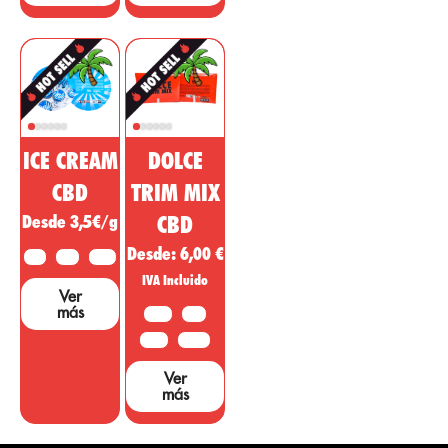
afirmaciones....
ICE CREAM
DOLCE
CBD
TRIM MIX
Desde 3,5€/g
CBD
Desde:
6,00
€
2 G
5 G
10 G
IVA Incluido
Ver
más
10 G
20G
50 G
100 G
Ver
más