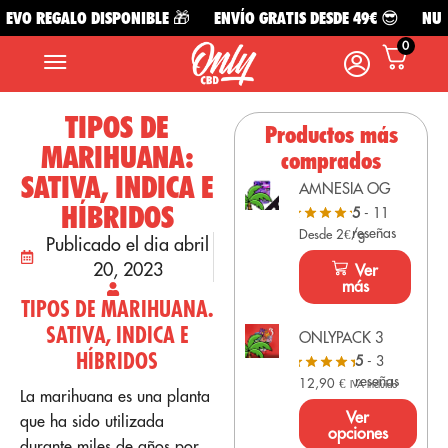
VO REGALO DISPONIBLE 🎁
ENVÍO GRATIS DESDE 49€ 😎
NUEVO
0
TIPOS DE
Productos más
MARIHUANA:
comprados
SATIVA, INDICA E
AMNESIA OG
HÍBRIDOS
5
- 11
reseñas
Desde 2€/g
Publicado el dia abril
20, 2023
Ver
más
TIPOS DE MARIHUANA.
SATIVA, INDICA E
ONLYPACK 3
HÍBRIDOS
5
- 3
reseñas
12,90
€
IVA Incluido
La marihuana es una planta
Ver
que ha sido utilizada
opciones
durante miles de años por