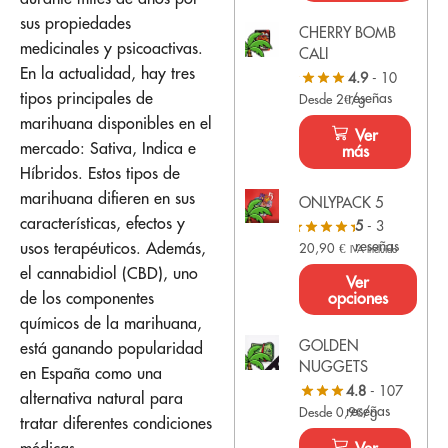
sus propiedades
CHERRY BOMB
medicinales y psicoactivas.
CALI
En la actualidad, hay tres
4.9
- 10
tipos principales de
reseñas
Desde 2€/g
marihuana disponibles en el
Ver
mercado: Sativa, Indica e
más
Híbridos. Estos tipos de
marihuana difieren en sus
ONLYPACK 5
características, efectos y
5
- 3
reseñas
usos terapéuticos. Además,
20,90
€
IVA Incluido
el cannabidiol (CBD), uno
Ver
de los componentes
opciones
químicos de la marihuana,
GOLDEN
está ganando popularidad
NUGGETS
en España como una
4.8
- 107
alternativa natural para
reseñas
Desde 0,9€/g
tratar diferentes condiciones
médicas.