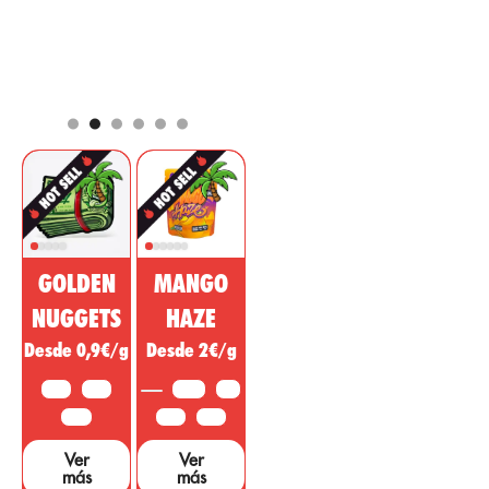
cápsulas, el CBD
tomando en
(Cannabidiol)
cuenta su origen
está
por
natural cuyas
abril 2, 2021
posicionándose
propiedades son
entre los
muy conocidas
componentes
por aportar
más
como efecto de
comerciados
analgésico,
para el mercado
regulador,
farmacéutico y
desinflamatorio
cosmético. Esta
con acción
sustancia no
psicotrópica
psicoactiva del
para tratar
GOLDEN
MANGO
cannabis está
enfermedades,
siendo vendida
dolencias o
NUGGETS
HAZE
como un
síntomas de
Desde 0,9€/g
Desde 2€/g
medicamento
otras áreas. ...
milagroso, sin
10 G
25 G
3,5 G
5 G
embargo, hacen
falta muchos
50 G
10 G
25 G
estudios y
Ver
Ver
pruebas que
más
más
sustenten dichas