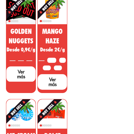
para el mercado
regulador,
farmacéutico y
desinflamatorio
cosmético. Esta
con acción
sustancia no
psicotrópica
psicoactiva del
para tratar
GOLDEN
MANGO
cannabis está
enfermedades,
siendo vendida
dolencias o
NUGGETS
HAZE
como un
síntomas de
Desde 0,9€/g
Desde 2€/g
medicamento
otras áreas. ...
milagroso, sin
3,5 G
5 G
embargo, hacen
falta muchos
10 G
25 G
Ver
estudios y
más
Ver
pruebas que
más
sustenten dichas
afirmaciones....