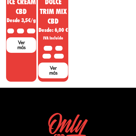
ICE CREAM
DOLCE
CBD
TRIM MIX
Desde 3,5€/g
CBD
Desde:
6,00
€
2 G
5 G
10 G
IVA Incluido
Ver
más
10 G
20G
50 G
100 G
Ver
más