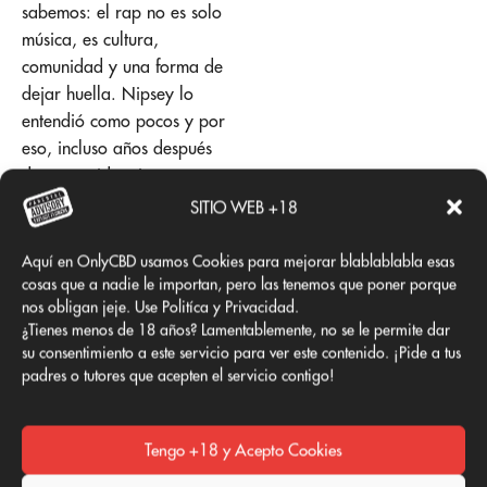
sabemos: el rap no es solo
música, es cultura,
comunidad y una forma de
dejar huella. Nipsey lo
entendió como pocos y por
eso, incluso años después
de su partida, sigue
marcando la vida de la
SITIO WEB +18
gente.
Aquí en OnlyCBD usamos Cookies para mejorar blablablabla esas
Añadir
cosas que a nadie le importan, pero las tenemos que poner porque
nos obligan jeje. Use Politíca y Privacidad.
¿Tienes menos de 18 años? Lamentablemente, no se le permite dar
comentario
su consentimiento a este servicio para ver este contenido. ¡Pide a tus
padres o tutores que acepten el servicio contigo!
Lo siento, debes estar
conectado
para publicar un
Tengo +18 y Acepto Cookies
comentario.