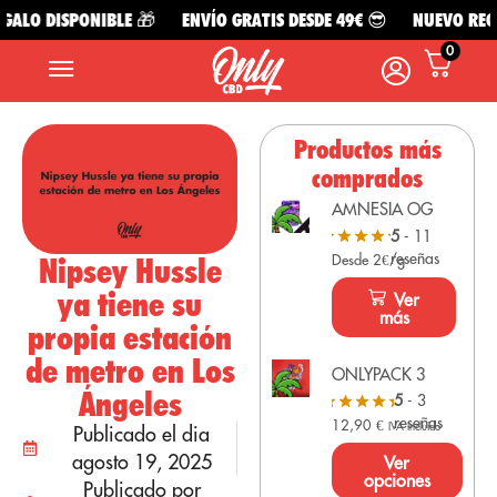
ALO DISPONIBLE 🎁
ENVÍO GRATIS DESDE 49€ 😎
NUEVO REGAL
0
Productos más
comprados
AMNESIA OG
5
- 11
reseñas
Nipsey Hussle
Desde 2€/g
ya tiene su
Ver
más
propia estación
de metro en Los
ONLYPACK 3
Ángeles
5
- 3
reseñas
12,90
€
IVA Incluido
Publicado el dia
agosto 19, 2025
Ver
opciones
Publicado por