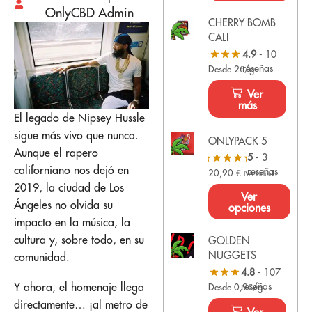
OnlyCBD Admin
CHERRY BOMB
CALI
4.9
- 10
reseñas
Desde 2€/g
Ver
más
El legado de Nipsey Hussle
sigue más vivo que nunca.
ONLYPACK 5
Aunque el rapero
5
- 3
californiano nos dejó en
reseñas
20,90
€
IVA Incluido
2019, la ciudad de Los
Ver
Ángeles no olvida su
opciones
impacto en la música, la
cultura y, sobre todo, en su
GOLDEN
NUGGETS
comunidad.
4.8
- 107
reseñas
Y ahora, el homenaje llega
Desde 0,9€/g
directamente… ¡al metro de