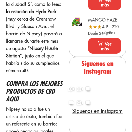
Ver
la ciudad! Sí, como lo lees:
más
la estación de Hyde Park
(muy cerca de Crenshaw
MANGO HAZE
Blvd. y Slauson Ave., el
4.9
- 220
reseñas
barrio de Nipsey) pasará a
Desde 2€/g
llamarse durante este mes
Ver
de agosto
“Nipsey Hussle
más
Station”
, justo en el que
Síguenos en
habría sido su cumpleaños
Instagram
número 40.
COMPRA LOS MEJORES
PRODUCTOS DE CBD
AQUI
Nipsey no solo fue un
Síguenos en Instagram
artista de éxito, también fue
un referente en su barrio:
apoyó negocios locales,