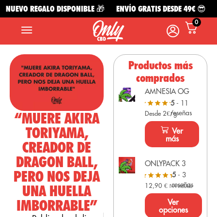
NUEVO REGALO DISPONIBLE 🎁
ENVÍO GRATIS DESDE 49€ 😎
N
0
Productos más
comprados
AMNESIA OG
5
- 11
reseñas
“MUERE AKIRA
Desde 2€/g
TORIYAMA,
Ver
más
CREADOR DE
DRAGON BALL,
ONLYPACK 3
PERO NOS DEJA
5
- 3
reseñas
12,90
€
UNA HUELLA
IVA Incluido
IMBORRABLE”
Ver
opciones