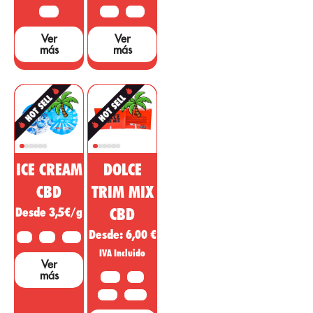
falta muchos
50 G
10 G
25 G
estudios y
Ver
Ver
pruebas que
más
más
sustenten dichas
afirmaciones....
ICE CREAM
DOLCE
CBD
TRIM MIX
Desde 3,5€/g
CBD
Desde:
6,00
€
2 G
5 G
10 G
IVA Incluido
Ver
más
10 G
20G
50 G
100 G