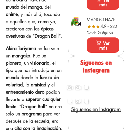
Ver
más
mundo del manga
, del
anime
, y más allá, tocando
MANGO HAZE
a aquellos que, como yo,
4.9
- 220
crecieron con las
épicas
reseñas
Desde 2€/g
aventuras
de “
Dragon Ball
“.
Ver
más
Akira Toriyama
no fue solo
un
mangaka
. Fue un
Síguenos en
pionero
, un
visionario
, el
Instagram
tipo que nos introdujo en un
mundo
donde la
fuerza de
voluntad
, la
amistad
y el
entrenamiento duro
podían
llevarte a
superar cualquier
límite
. “
Dragon Ball
” no era
Síguenos en Instagram
solo un
programa
para ver
después de la escuela; era
una
cita con la imaginación
,