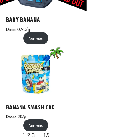
BABY BANANA
Desde 0,9€/g
Ver más
BANANA SMASH CBD
Desde 2€/g
Ver más
1
2
3
…
15