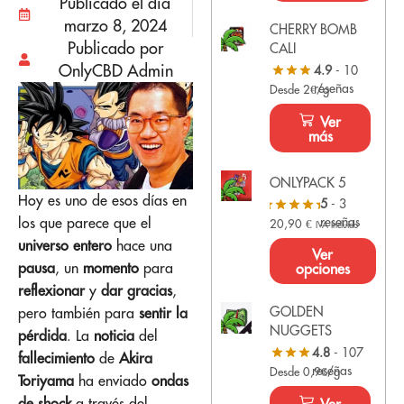
Publicado el dia
marzo 8, 2024
CHERRY BOMB
Publicado por
CALI
OnlyCBD Admin
4.9
- 10
reseñas
Desde 2€/g
Ver
más
ONLYPACK 5
Hoy es uno de esos días en
5
- 3
los que parece que el
reseñas
20,90
€
IVA Incluido
universo entero
hace una
Ver
pausa
, un
momento
para
opciones
reflexionar
y
dar gracias
,
GOLDEN
pero también para
sentir la
NUGGETS
pérdida
. La
noticia
del
4.8
- 107
fallecimiento
de
Akira
reseñas
Desde 0,9€/g
Toriyama
ha enviado
ondas
de shock
a través del