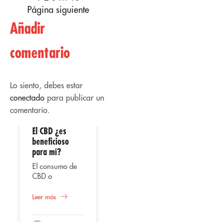
Página siguiente
Añadir
comentario
Lo siento, debes estar
conectado
para publicar un
comentario.
El CBD ¿es
02
02
beneficioso
para mí?
Abr
Abr
El consumo de
CBD o
cannabidiol,
Uso
representa
Leer más
terapéutico del
según varios
CBD
estudios una