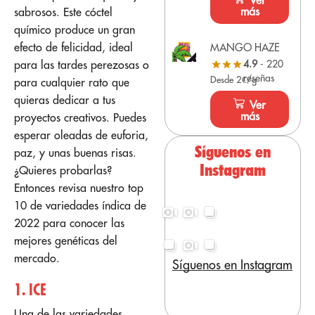
Ver
más
sabrosos. Este cóctel
químico produce un gran
efecto de felicidad, ideal
MANGO HAZE
para las tardes perezosas o
4.9
- 220
reseñas
Desde 2€/g
para cualquier rato que
quieras dedicar a tus
Ver
más
proyectos creativos. Puedes
esperar oleadas de euforia,
Síguenos en
paz, y unas buenas risas.
Instagram
¿Quieres probarlas?
Entonces revisa nuestro top
10 de variedades índica de
2022 para conocer las
mejores genéticas del
mercado.
Síguenos en Instagram
1. ICE
Una de las variedades