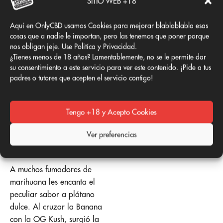
SITIO WEB +18
gran efecto, esta variedad
también ofrece muy buenos
Aquí en OnlyCBD usamos Cookies para mejorar blablablabla esas
rendimientos. En interior, sus
cosas que a nadie le importan, pero las tenemos que poner porque
plantas producen hasta
nos obligan jeje. Use Politíca y Privacidad.
500g/m² tras un plazo de
¿Tienes menos de 18 años? Lamentablemente, no se le permite dar
floración de solo 7-8
su consentimiento a este servicio para ver este contenido. ¡Pide a tus
padres o tutores que acepten el servicio contigo!
semanas, mientras que al
aire libre ofrecen una
productividad de 400-500g
Tengo +18 y Acepto Cookies
por planta tras cosecharlas
en octubre.
Ver preferencias
8. Fat Banana
A muchos fumadores de
marihuana les encanta el
peculiar sabor a plátano
dulce. Al cruzar la Banana
con la OG Kush, surgió la