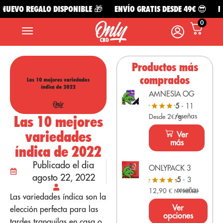
EVO REGALO DISPONIBLE 🎁
ENVÍO GRATIS DESDE 49€ 😎
NUE
0
Productos más
comprados
AMNESIA OG
5
- 11
reseñas
Las 10 mejores
Desde 2€/g
variedades
Ver
más
índica de 2022
Publicado el dia
ONLYPACK 3
agosto 22, 2022
5
- 3
reseñas
12,90
€
IVA Incluido
Las variedades índica son la
Ver
elección perfecta para las
opciones
tardes tranquilas en casa o