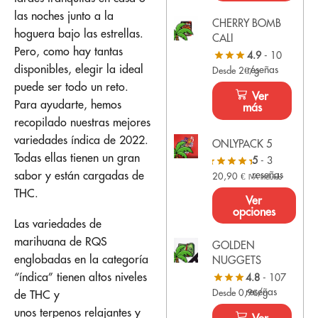
las noches junto a la
CHERRY BOMB
hoguera bajo las estrellas.
CALI
Pero, como hay tantas
4.9
- 10
disponibles, elegir la ideal
reseñas
Desde 2€/g
puede ser todo un reto.
Ver
Para ayudarte, hemos
más
recopilado nuestras mejores
variedades índica de 2022.
ONLYPACK 5
Todas ellas tienen un gran
5
- 3
sabor y están cargadas de
reseñas
20,90
€
IVA Incluido
THC.
Ver
opciones
Las variedades de
marihuana de RQS
GOLDEN
englobadas en la categoría
NUGGETS
“índica” tienen altos niveles
4.8
- 107
reseñas
Desde 0,9€/g
de THC y
unos terpenos relajantes y