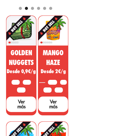
componentes
por aportar
más
como efecto de
comerciados
analgésico,
para el mercado
regulador,
farmacéutico y
desinflamatorio
cosmético. Esta
con acción
sustancia no
psicotrópica
psicoactiva del
para tratar
GOLDEN
MANGO
cannabis está
enfermedades,
siendo vendida
dolencias o
NUGGETS
HAZE
como un
síntomas de
Desde 0,9€/g
Desde 2€/g
medicamento
otras áreas. ...
milagroso, sin
10 G
25 G
3,5 G
5 G
embargo, hacen
falta muchos
50 G
10 G
25 G
estudios y
Ver
Ver
pruebas que
más
más
sustenten dichas
afirmaciones....