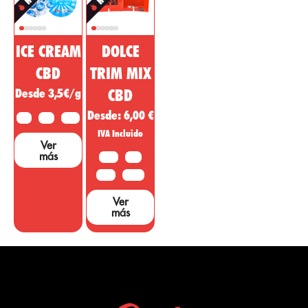
ICE CREAM
DOLCE
CBD
TRIM MIX
Desde 3,5€/g
CBD
Desde:
6,00
€
2 G
5 G
10 G
IVA Incluido
Ver
más
10 G
20G
50 G
100 G
Ver
más