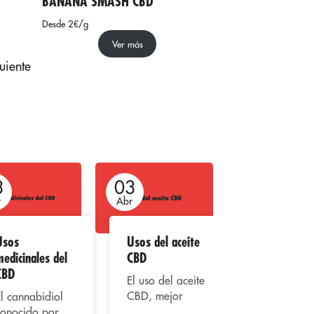
BANANA SMASH CBD
Desde 2€/g
Ver más
uiente
3
03
03
r
Abr
Abr
Usos
Usos del aceite
El CBD y su
edicinales del
CBD
uso
CBD
recreativo
El uso del aceite
CBD, mejor
l cannabidiol
El
conocido como
conocido por
cannabidiol