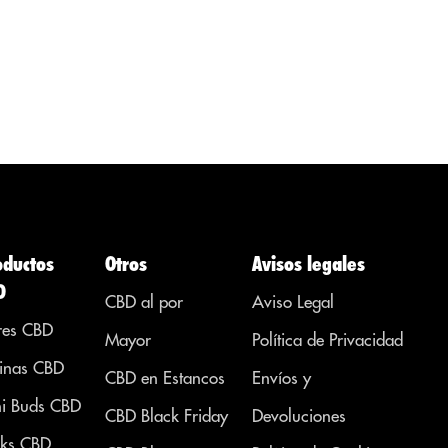
e
de la
con acción
interrogante
psicotrópica
 de
que...
para tratar
 no
enfermedades,
dolencias o
síntomas de
otras áreas. ...
oductos
Otros
Avisos legales
D
CBD al por
Aviso Legal
res CBD
Mayor
Política de Privacidad
inas CBD
CBD en Estancos
Envíos y
i Buds CBD
CBD Black Friday
Devoluciones
ks CBD