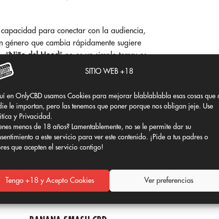
u capacidad para conectar con la audiencia,
un género que cambia rápidamente sugiere
. “
Niño del Hood
” no es un simple tema; es
gue en el juego, más fuerte y centrado que
SITIO WEB +18
uí en OnlyCBD usamos Cookies para mejorar blablablabla esas cosas que 
ie le importan, pero las tenemos que poner porque nos obligan jeje. Use
itíca y Privacidad.
enes menos de 18 años? Lamentablemente, no se le permite dar su
sentimiento a este servicio para ver este contenido. ¡Pide a tus padres o
ores que acepten el servicio contigo!
Tengo +18 y Acepto Cookies
Ver preferencias