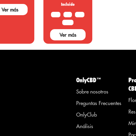
CBD, aceit
Incluido
Ver más
extraído de
10 G
20G
50 G
las plantas
marihuana
100 G
solo tiene
Ver más
usos...
OnlyCBD™
Pr
CB
Sobre nosotros
Flo
Preguntas Frecuentes
Res
OnlyClub
Min
Análisis
Pac