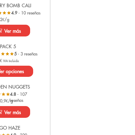
RY BOMB CALI
4.9
- 10 reseñas
 2€/g
Ver más
PACK 5
5
- 3 reseñas
0
€
IVA Incluido
er opciones
DEN NUGGETS
4.8
- 107
reseñas
 0,9€/g
Ver más
GO HAZE