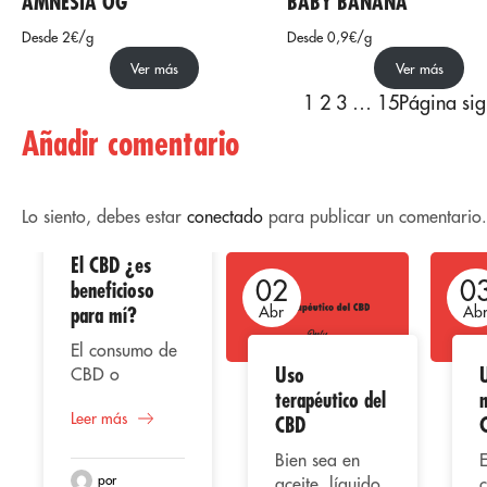
AMNESIA OG
BABY BANANA
Desde 2€/g
Desde 0,9€/g
Ver más
Ver más
1
2
3
…
15
Página sig
Añadir comentario
Lo siento, debes estar
conectado
para publicar un comentario.
El CBD ¿es
02
02
0
beneficioso
para mí?
Abr
Abr
Ab
El consumo de
Uso
CBD o
terapéutico del
m
cannabidiol,
Leer más
representa
CBD
según varios
Bien sea en
E
estudios una
por
aceite, líquido