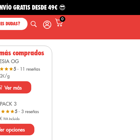
RATIS DESDE 49€ 😎
0
NES DUDAS?
 más comprados
ESIA OG
5
- 11 reseñas
 2€/g
Ver más
PACK 3
5
- 3 reseñas
0
€
IVA Incluido
er opciones