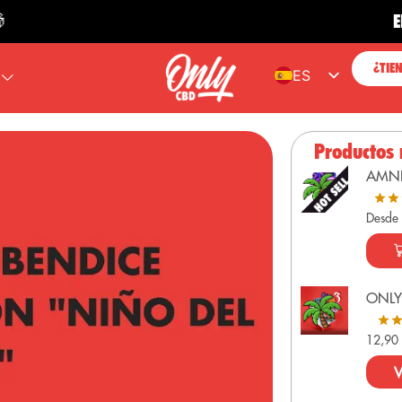
ENVÍO G
¿TIE
ES
EN
FR
Productos
PT
AMN
DE
Desde
ONLY
12,9
V