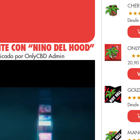
CHER
Desde
TE CON “NIÑO DEL HOOD”
ONLY
licado por OnlyCBD Admin
20,9
V
GOL
Desde
MAN