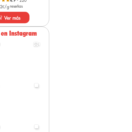
4.9
- 220
reseñas
 2€/g
Ver más
 en Instagram