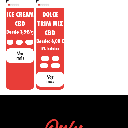
ICE CREAM
DOLCE
CBD
TRIM MIX
Desde 3,5€/g
CBD
Desde:
6,00
€
2 G
5 G
10 G
IVA Incluido
Ver
más
10 G
20G
50 G
100 G
Ver
más