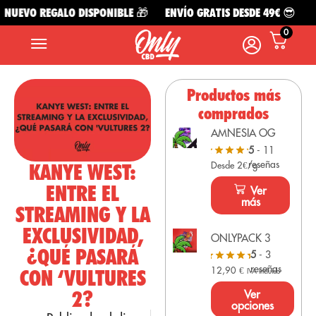
UEVO REGALO DISPONIBLE 🎁
ENVÍO GRATIS DESDE 49€ 😎
NU
0
Productos más
comprados
AMNESIA OG
5
- 11
reseñas
KANYE WEST:
Desde 2€/g
ENTRE EL
Ver
más
STREAMING Y LA
EXCLUSIVIDAD,
ONLYPACK 3
¿QUÉ PASARÁ
5
- 3
reseñas
12,90
€
CON ‘VULTURES
IVA Incluido
2?
Ver
opciones