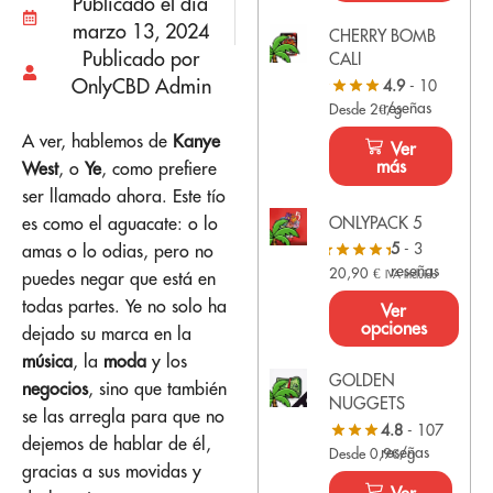
Publicado el dia
marzo 13, 2024
CHERRY BOMB
Publicado por
CALI
OnlyCBD Admin
4.9
- 10
reseñas
Desde 2€/g
A ver, hablemos de
Kanye
Ver
más
West
, o
Ye
, como prefiere
ser llamado ahora. Este tío
es como el aguacate: o lo
ONLYPACK 5
5
- 3
amas o lo odias, pero no
reseñas
20,90
€
puedes negar que está en
IVA Incluido
todas partes. Ye no solo ha
Ver
opciones
dejado su marca en la
música
, la
moda
y los
GOLDEN
negocios
, sino que también
NUGGETS
se las arregla para que no
4.8
- 107
dejemos de hablar de él,
reseñas
Desde 0,9€/g
gracias a sus movidas y