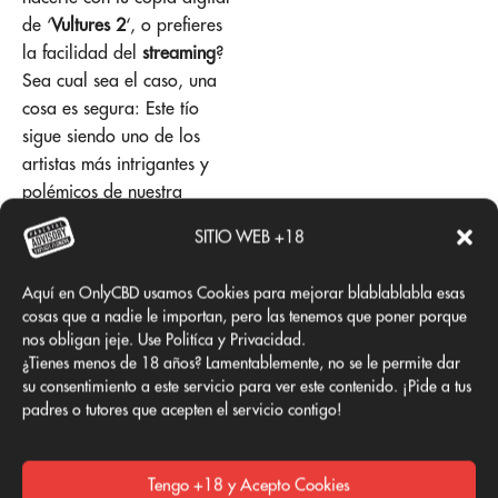
de ‘
Vultures 2
‘, o prefieres
la facilidad del
streaming
?
Sea cual sea el caso, una
cosa es segura: Este tío
sigue siendo uno de los
artistas más intrigantes y
polémicos de nuestra
época, capaz de
SITIO WEB +18
mantenernos hablando de
él, para bien o para mal.
Aquí en OnlyCBD usamos Cookies para mejorar blablablabla esas
cosas que a nadie le importan, pero las tenemos que poner porque
nos obligan jeje. Use Politíca y Privacidad.
¿Tienes menos de 18 años? Lamentablemente, no se le permite dar
su consentimiento a este servicio para ver este contenido. ¡Pide a tus
padres o tutores que acepten el servicio contigo!
Tengo +18 y Acepto Cookies