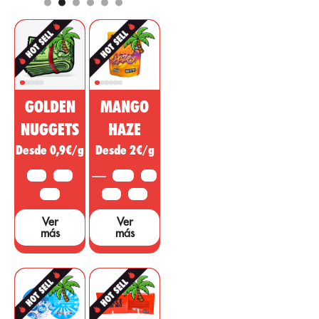
más
como efecto de
comerciados
analgésico,
para el mercado
regulador,
farmacéutico y
desinflamatorio
cosmético. Esta
con acción
sustancia no
psicotrópica
psicoactiva del
para tratar
GOLDEN
MANGO
cannabis está
enfermedades,
siendo vendida
dolencias o
NUGGETS
HAZE
como un
síntomas de
Desde 0,9€/g
Desde 2€/g
medicamento
otras áreas. ...
milagroso, sin
10 G
25 G
3,5 G
5 G
embargo, hacen
falta muchos
50 G
10 G
25 G
estudios y
Ver
Ver
pruebas que
más
más
sustenten dichas
afirmaciones....