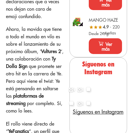
Ver
declaraciones que a veces
más
nos dejan con cara de
emoji confundido.
MANGO HAZE
4.9
- 220
Ahora, la movida que tiene
reseñas
Desde 2€/g
a todo el mundo en vilo es
sobre el lanzamiento de su
Ver
más
próximo álbum, ‘
Vultures 2
‘,
una colaboración con
Ty
Síguenos en
Dolla $ign
que promete ser
Instagram
otro hit en la carrera de Ye.
Pero aquí viene el twist: Ye
está pensando en saltarse
las
plataformas de
streaming
por completo. Sí,
como lo lees.
Síguenos en Instagram
El rollo viene directo de
“
YeFanatics
“, un perfil que