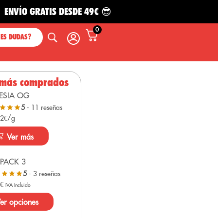
O GRATIS DESDE 49€ 😎
0
NES DUDAS?
 más comprados
ESIA OG
5
- 11 reseñas
 2€/g
Ver más
PACK 3
5
- 3 reseñas
0
€
IVA Incluido
er opciones