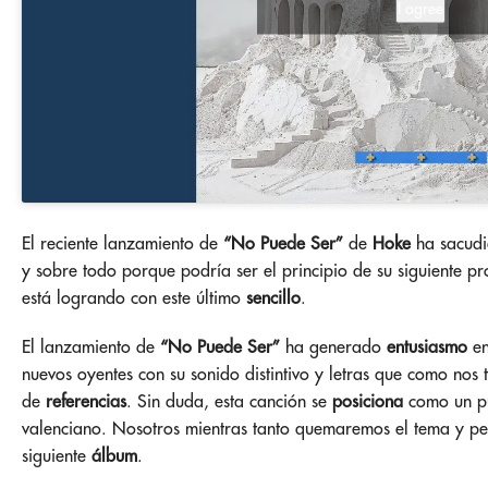
I agree
El reciente lanzamiento de
“No Puede Ser”
de
Hoke
ha sacudi
y sobre todo porque podría ser el principio de su siguiente p
está logrando con este último
sencillo
.
El lanzamiento de
“No Puede Ser”
ha generado
entusiasmo
e
nuevos oyentes con su sonido distintivo y letras que como nos t
de
referencias
. Sin duda, esta canción se
posiciona
como un pu
valenciano. Nosotros mientras tanto quemaremos el tema y p
siguiente
álbum
.