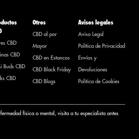
oductos
Otros
Avisos legales
D
CBD al por
Aviso Legal
res CBD
Mayor
Política de Privacidad
inas CBD
CBD en Estancos
Envíos y
i Buds CBD
CBD Black Friday
Devoluciones
ks CBD
CBD Blogs
Política de Cookies
medad física o mental, visita a tu especialista antes