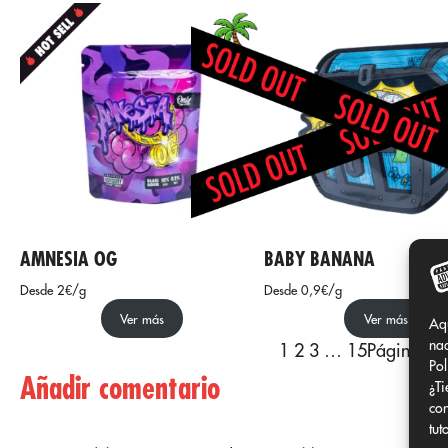
AMNESIA OG
BABY BANANA
Desde 2€/g
Desde 0,9€/g
Ver más
Ver más
Aq
nad
1
2
3
…
15
Página sig
Pol
Añadir comentario
¿Ti
con
tut