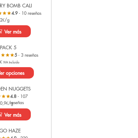
RY BOMB CALI
4.9
- 10 reseñas
 2€/g
Ver más
PACK 5
5
- 3 reseñas
0
€
IVA Incluido
er opciones
DEN NUGGETS
4.8
- 107
reseñas
 0,9€/g
Ver más
GO HAZE