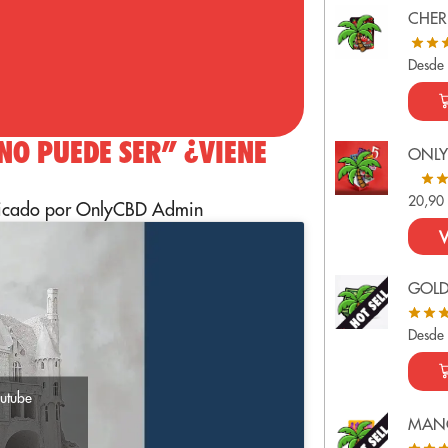
CHER
Desde
NO PUEDE SER” ¿VIENE
ONLY
20,9
licado por OnlyCBD Admin
V
GOL
Desde
Youtube
MAN