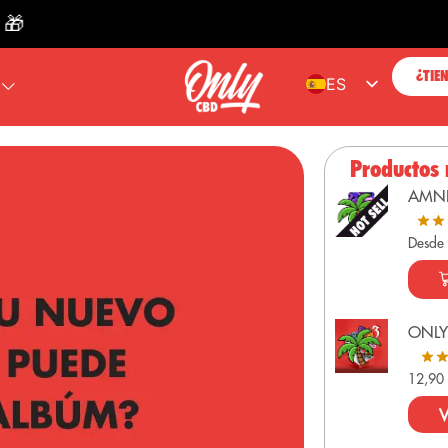
ENVÍ
¿TIE
ES
EN
FR
Productos
PT
AMN
DE
Desde
ONLY
12,9
V