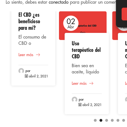
Lo siento, debes estar
conectado
para publicar un comentario.
El CBD ¿es
02
02
0
beneficioso
para mí?
Abr
Abr
Ab
El consumo de
Uso
CBD o
terapéutico del
m
cannabidiol,
Leer más
representa
CBD
según varios
Bien sea en
E
estudios una
por
aceite, líquido
alternativa
abril 2, 2021
vaporizado,
s
beneficiosa
Leer más
L
extracto o
e
para la salud
cápsulas, el
s
en el hombre,
CBD
tomando en
por
(Cannabidiol)
e
abril 2, 2021
cuenta su
está
origen natural
posicionándose
cuyas
entre los
propiedades