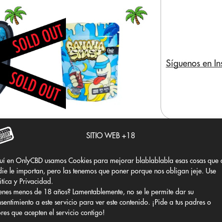
Síguenos en I
BANANA SMASH CBD
SITIO WEB +18
Desde 2€/g
Ver más
uí en OnlyCBD usamos Cookies para mejorar blablablabla esas cosas que 
ie le importan, pero las tenemos que poner porque nos obligan jeje. Use
uiente
itíca y Privacidad.
enes menos de 18 años? Lamentablemente, no se le permite dar su
sentimiento a este servicio para ver este contenido. ¡Pide a tus padres o
ores que acepten el servicio contigo!