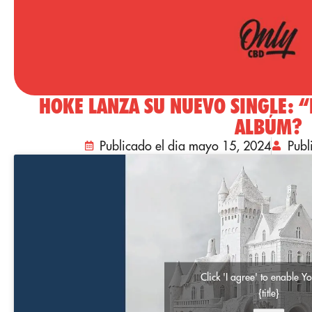
HOKE LANZA SU NUEVO SINGLE: “
ALBÚM?
Publicado el dia mayo 15, 2024
Pub
Click 'I agree' to enable 
{title}