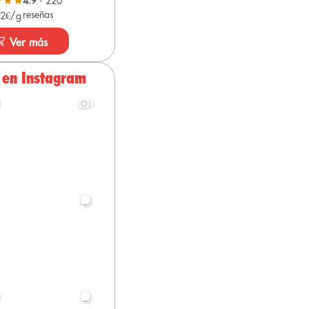
4.9
- 220
reseñas
 2€/g
Ver más
 en Instagram