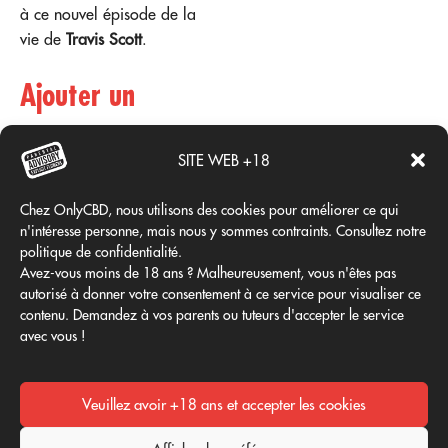
à ce nouvel épisode de la
vie de
Travis Scott
.
Ajouter un
commentaire
SITE WEB +18
Chez OnlyCBD, nous utilisons des cookies pour améliorer ce qui
Vous devez
vous connecter
n'intéresse personne, mais nous y sommes contraints. Consultez notre
pour publier un
politique de confidentialité.
commentaire.
Avez-vous moins de 18 ans ? Malheureusement, vous n'êtes pas
autorisé à donner votre consentement à ce service pour visualiser ce
Le CBD est-il
contenu. Demandez à vos parents ou tuteurs d'accepter le service
02
02
bénéfique pour
avec vous !
moi ?
Avr
Avr
Selon plusieurs
études, la
Veuillez avoir +18 ans et accepter les cookies
consommation
Utilisation
de CBD ou
En savoir plus
thérapeutique