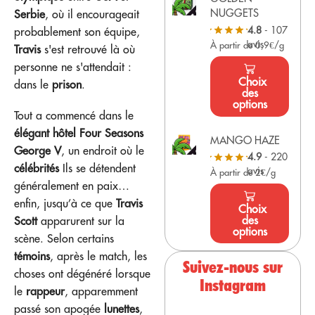
NUGGETS
Serbie
, où il encourageait
4.8
- 107
probablement son équipe,
avis
À partir de 0,9€/g
Travis
s'est retrouvé là où
personne ne s'attendait :
Choix
dans le
prison
.
des
options
Tout a commencé dans le
élégant hôtel Four Seasons
MANGO HAZE
George V
, un endroit où le
4.9
- 220
célébrités
Ils se détendent
avis
À partir de 2€/g
généralement en paix…
enfin, jusqu’à ce que
Travis
Choix
des
Scott
apparurent sur la
options
scène. Selon certains
témoins
, après le match, les
Suivez-nous sur
choses ont dégénéré lorsque
Instagram
le
rappeur
, apparemment
passé son apogée
lunettes
,