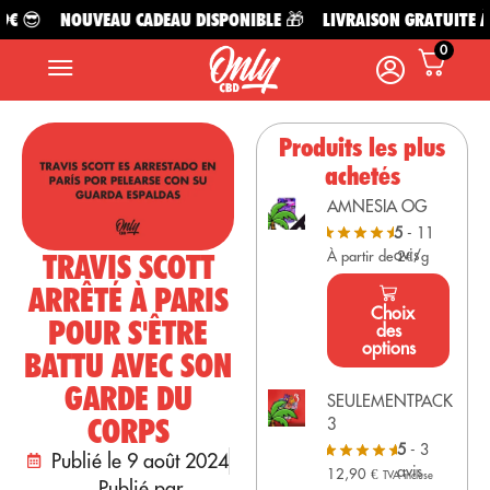
€ 😎
NOUVEAU CADEAU DISPONIBLE 🎁
LIVRAISON GRATUITE À P
0
Produits les plus
achetés
AMNESIA OG
5
- 11
avis
TRAVIS SCOTT
À partir de 2€/g
ARRÊTÉ À PARIS
Choix
POUR S'ÊTRE
des
options
BATTU AVEC SON
GARDE DU
SEULEMENTPACK
CORPS
3
5
- 3
Publié le 9 août 2024
avis
12,90
€
TVA incluse
Publié par