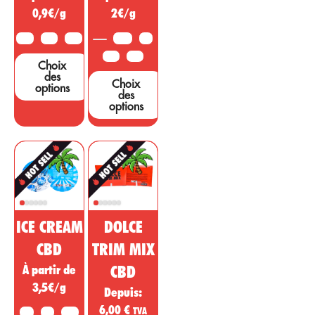
nombreuses
0,9€/g
2€/g
d’autres régions.
études et tests
...
sont nécessaires
10G
25G
50G
3,5G
5G
pour étayer ces
10G
25G
Choix
affirmations....
des
Choix
options
des
options
ICE CREAM
DOLCE
CBD
TRIM MIX
À partir de
CBD
3,5€/g
Depuis:
6,00
€
TVA
2G
5G
10G