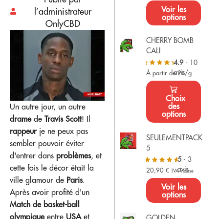
Voir les
l’administrateur
options
OnlyCBD
CHERRY BOMB
CALI
4.9
- 10
avis
À partir de 2€/g
Choix
des
Un autre jour, un autre
options
drame
de
Travis Scott
! Il
rappeur
je ne peux pas
SEULEMENTPACK
sembler pouvoir éviter
5
d'entrer dans
problèmes
, et
5
- 3
cette fois le décor était la
avis
20,90
€
TVA incluse
ville glamour de
Paris
.
Voir les
Après avoir profité d'un
options
Match de basket-ball
olympique
entre
USA
et
GOLDEN