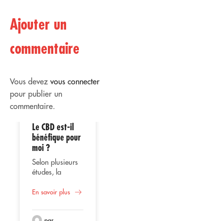
Ajouter un
commentaire
Vous devez
vous connecter
pour publier un
commentaire.
Le CBD est-il
02
02
bénéfique pour
moi ?
Avr
Avr
Selon plusieurs
études, la
consommation
Utilisation
de CBD ou
En savoir plus
thérapeutique
cannabidiol
du CBD
représente une
Que ce soit en
par