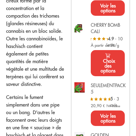
cireux formé par la
Voir les
concentration et la
options
compaction des trichomes
(glandes résineuses) du
CHERRY BOMB
cannabis en un bloc solide.
CALI
Outre les cannabinoïdes, le
4.9
- 10
avis
À partir de 2€/g
haschisch contient
également de petites
Choix
quantités de matière
des
végétale et une multitude de
options
terpènes qui lui confèrent sa
saveur distinctive.
SEULEMENTPACK
5
Certains le fument
5
- 3
simplement dans une pipe
avis
20,90
€
TVA incluse
ou un bang. D'autres le
Voir les
façonnent avec leurs doigts
options
en une fine « saucisse » de
haschisch et la placent dans
GOLDEN