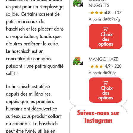
NUGGETS
un joint pour un remplissage
4.8
- 107
solide. Certains cassent de
avis
À partir de 0,9€/g
petits morceaux de
haschisch et les placent dans
Choix
un vaporisateur, tandis que
des
d'autres préfèrent le cuire.
options
Le haschisch est un
concentré de cannabis
MANGO HAZE
puissant : une petite quantité
4.9
- 220
avis
À partir de 2€/g
suffit !
Le haschisch est utilisé
Choix
des
depuis des millénaires,
options
depuis que les premiers
humains ont découvert ce
Suivez-nous sur
curieux sous-produit collant
Instagram
du cannabis. Le haschisch
peut être fumé, utilisé en