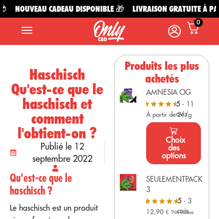
NOUVEAU CADEAU DISPONIBLE 🎁
LIVRAISON GRATUITE À PART
0
Produits les plus
Haschisch
achetés
Qu'est-ce que le
AMNESIA OG
haschisch et
5
- 11
avis
comment
À partir de 2€/g
l'obtient-on ?
Choix
Publié le 12
des
options
septembre 2022
Qu'est-ce que le
SEULEMENTPACK
haschisch ?
3
5
- 3
Le haschisch est un produit
avis
12,90
€
TVA incluse