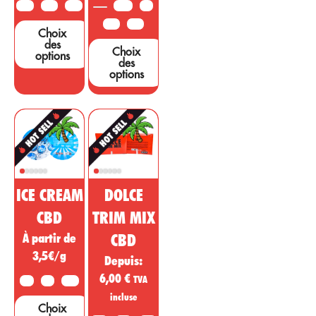
sont nécessaires
10G
25G
50G
3,5G
5G
pour étayer ces
10G
25G
Choix
affirmations....
des
Choix
options
des
options
ICE CREAM
DOLCE
CBD
TRIM MIX
À partir de
CBD
3,5€/g
Depuis:
6,00
€
TVA
2G
5G
10G
incluse
Choix