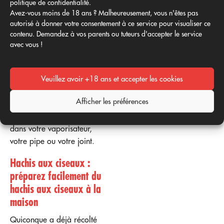
politique de confidentialité.
cannabis entre ses doigts.
Avez-vous moins de 18 ans ? Malheureusement, vous n'êtes pas
C'est un peu salissant, mais
autorisé à donner votre consentement à ce service pour visualiser ce
une fois les doigts frottés, on
contenu. Demandez à vos parents ou tuteurs d'accepter le service
obtient une boule de
avec vous !
haschisch puissant. La
friction et la chaleur
transfèrent la résine de
Veuillez avoir +18 ans et accepter les cookies
cannabis collante de la
Afficher les préférences
plante à la peau. De là,
vous pouvez la transférer
dans votre vaporisateur,
votre pipe ou votre joint.
Hachis aux ciseaux :
préparez facilement du
hachis aux ciseaux à la
maison
Quiconque a déjà récolté