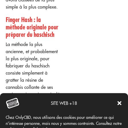
simple à la plus complexe.
Finger Hash : la
méthode originale pour
préparer du haschisch
La méthode la plus
ancienne, et probablement
la plus originale, pour
fabriquer du haschisch
consiste simplement à
gratter la résine de
cannabis collante de ses
mains après avoir manipulé
des têtes de cannabis ou
SITE WEB +18
récolté ses plants. Pour
fabriquer du haschisch, il
Chez OnlyCBD, nous utilisons des cookies pour améliorer ce qui
suffit de frotter les fleurs de
n'intéresse personne, mais nous y sommes contraints. Consultez notre