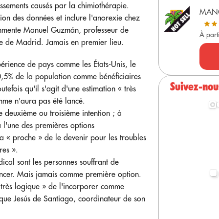
issements causés par la chimiothérapie.
MAN
ion des données et inclure l'anorexie chez
 commente Manuel Guzmán, professeur de
À part
se de Madrid. Jamais en premier lieu.
xpérience de pays comme les États-Unis, le
0,5% de la population comme bénéficiaires
Suivez-nou
utefois qu'il s'agit d'une estimation « très
mme n'aura pas été lancé.
de deuxième ou troisième intention ; à
a l'une des premières options
ra « proche » de le devenir pour les troubles
res ».
dical sont les personnes souffrant de
cancer. Mais jamais comme première option.
 très logique » de l'incorporer comme
lique Jesús de Santiago, coordinateur de son