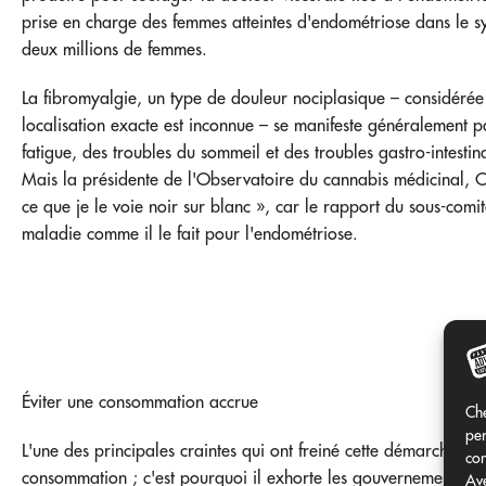
prise en charge des femmes atteintes d'endométriose dans le s
deux millions de femmes.
La fibromyalgie, un type de douleur nociplasique – considéré
localisation exacte est inconnue – se manifeste généralement 
fatigue, des troubles du sommeil et des troubles gastro-intest
Mais la présidente de l'Observatoire du cannabis médicinal, Ca
ce que je le voie noir sur blanc », car le rapport du sous-comi
maladie comme il le fait pour l'endométriose.
Éviter une consommation accrue
Che
per
L'une des principales craintes qui ont freiné cette démarche ét
con
consommation ; c'est pourquoi il exhorte les gouvernements 
Ave