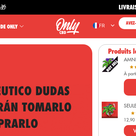
LIVRAISON GRA
AVEZ
FR
 DE ONLY
ES
EN
Produits l
PT
AMN
DE
À part
SEUL
12,9
V