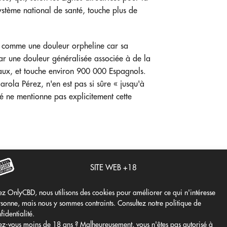
ystème national de santé, touche plus de
e comme une douleur orpheline car sa
par une douleur généralisée associée à de la
inaux, et touche environ 900 000 Espagnols.
rola Pérez, n'en est pas si sûre « jusqu'à
té ne mentionne pas explicitement cette
SITE WEB +18
z OnlyCBD, nous utilisons des cookies pour améliorer ce qui n'intéresse
sonne, mais nous y sommes contraints. Consultez notre politique de
ait la crainte d'une augmentation de la
fidentialité.
à mettre en place des programmes de
z-vous moins de 18 ans ? Malheureusement, vous n'êtes pas autorisé à