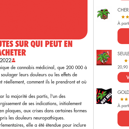
CHER
À part
TES SUR QUI PEUT EN
ACHETER
SEUL
 2022
inique de cannabis médicinal, que 200 000 à
20,9
 soulager leurs douleurs ou les effets de
V
ont réellement, comment ils le prendront et où
GOL
par la majorité des partis, l'un des
rgissement de ses indications, initialement
À part
e en plaques, aux crises dans certaines formes
pris les douleurs neuropathiques.
rlementaires, elle a été étendue pour inclure