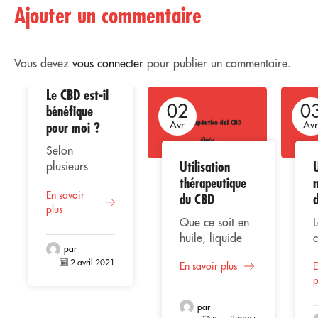
Ajouter un commentaire
Vous devez
vous connecter
pour publier un commentaire.
Le CBD est-il
02
02
0
bénéfique
pour moi ?
Avr
Avr
Av
Selon
Utilisation
U
plusieurs
thérapeutique
études, la
En savoir
consommation
du CBD
plus
de CBD ou
Que ce soit en
L
cannabidiol
huile, liquide
représente
par
vaporisé,
une
2 avril 2021
En savoir plus
E
extrait ou
alternative
p
gélules, le CBD
bénéfique
(Cannabidiol)
pour la santé
par
se positionne
l