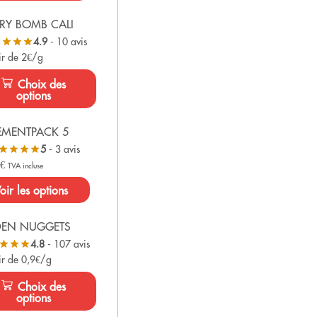
RY BOMB CALI
4.9
- 10 avis
ir de 2€/g
Choix des
options
EMENTPACK 5
5
- 3 avis
0
€
TVA incluse
oir les options
DEN NUGGETS
4.8
- 107 avis
ir de 0,9€/g
Choix des
options