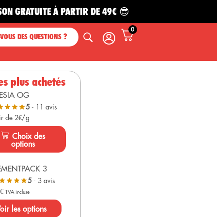
TUITE À PARTIR DE 49€ 😎
0
-VOUS DES QUESTIONS ?
es plus achetés
ESIA OG
5
- 11 avis
ir de 2€/g
Choix des
options
EMENTPACK 3
5
- 3 avis
0
€
TVA incluse
oir les options