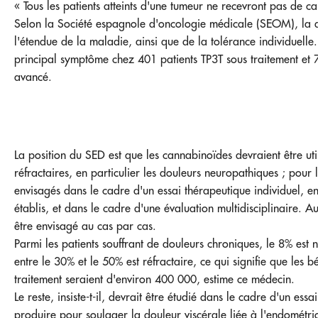
« Tous les patients atteints d'une tumeur ne recevront pas de can
Selon la Société espagnole d'oncologie médicale (SEOM), la d
l'étendue de la maladie, ainsi que de la tolérance individuelle.
principal symptôme chez 401 patients TP3T sous traitement et 7
avancé.
La position du SED est que les cannabinoïdes devraient être util
réfractaires, en particulier les douleurs neuropathiques ; pour l
envisagés dans le cadre d'un essai thérapeutique individuel, en
établis, et dans le cadre d'une évaluation multidisciplinaire. Au
être envisagé au cas par cas.
Parmi les patients souffrant de douleurs chroniques, le 8% est
entre le 30% et le 50% est réfractaire, ce qui signifie que les b
traitement seraient d'environ 400 000, estime ce médecin.
Le reste, insiste-t-il, devrait être étudié dans le cadre d'un essa
produire pour soulager la douleur viscérale liée à l'endométrios