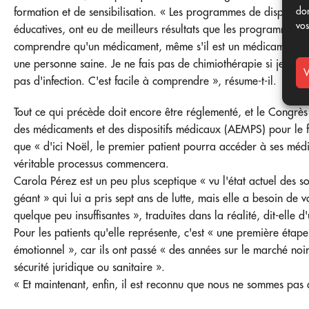
don
formation et de sensibilisation. « Les programmes de dispensa
vos
éducatives, ont eu de meilleurs résultats que les programmes p
comprendre qu'un médicament, même s'il est un médicament, ne
une personne saine. Je ne fais pas de chimiothérapie si je n'ai p
V
pas d'infection. C'est facile à comprendre », résume-t-il.
Tout ce qui précède doit encore être réglementé, et le Congrè
des médicaments et des dispositifs médicaux (AEMPS) pour le f
que « d'ici Noël, le premier patient pourra accéder à ses méd
véritable processus commencera.
Carola Pérez est un peu plus sceptique « vu l'état actuel des s
géant » qui lui a pris sept ans de lutte, mais elle a besoin de 
quelque peu insuffisantes », traduites dans la réalité, dit-elle d
Pour les patients qu'elle représente, c'est « une première étap
émotionnel », car ils ont passé « des années sur le marché noir,
sécurité juridique ou sanitaire ».
« Et maintenant, enfin, il est reconnu que nous ne sommes pas d