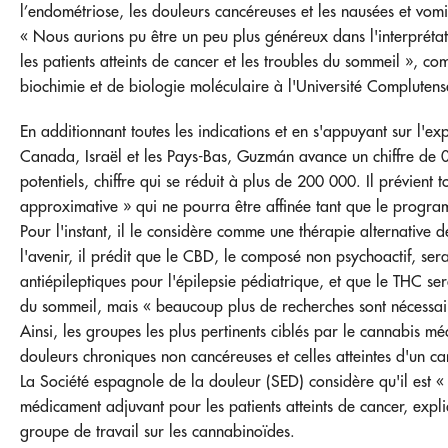
l’endométriose, les douleurs cancéreuses et les nausées et vom
« Nous aurions pu être un peu plus généreux dans l'interprétat
les patients atteints de cancer et les troubles du sommeil »,
biochimie et de biologie moléculaire à l'Université Compluten
En additionnant toutes les indications et en s'appuyant sur l'e
Canada, Israël et les Pays-Bas, Guzmán avance un chiffre de 
potentiels, chiffre qui se réduit à plus de 200 000. Il prévient to
approximative » qui ne pourra être affinée tant que le progra
Pour l'instant, il le considère comme une thérapie alternative 
l'avenir, il prédit que le CBD, le composé non psychoactif, ser
antiépileptiques pour l'épilepsie pédiatrique, et que le THC se
du sommeil, mais « beaucoup plus de recherches sont nécessai
Ainsi, les groupes les plus pertinents ciblés par le cannabis mé
douleurs chroniques non cancéreuses et celles atteintes d'un 
La Société espagnole de la douleur (SED) considère qu'il est «
médicament adjuvant pour les patients atteints de cancer, exp
groupe de travail sur les cannabinoïdes.