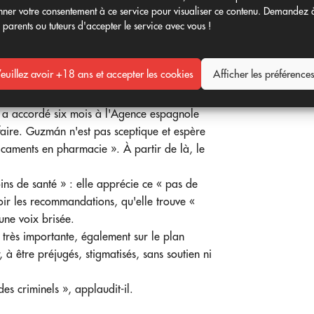
ner votre consentement à ce service pour visualiser ce contenu. Demandez 
tion, accompagnés d'autres actions
 parents ou tuteurs d'accepter le service avec vous !
urement commerciaux et libéralisés. Il faut
 garantit pas forcément qu'il soit bon pour
as de cancer, ni d'antibiotiques si je n'ai
euillez avoir +18 ans et accepter les cookies
Afficher les préférence
s a accordé six mois à l'Agence espagnole
aire. Guzmán n'est pas sceptique et espère
icaments en pharmacie ». À partir de là, le
oins de santé » : elle apprécie ce « pas de
voir les recommandations, qu'elle trouve «
'une voix brisée.
e très importante, également sur le plan
 à être préjugés, stigmatisés, sans soutien ni
es criminels », applaudit-il.