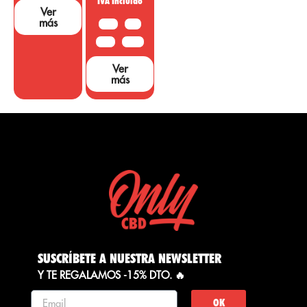
IVA Incluido
Ver
más
10 G
20G
50 G
100 G
Ver
más
SUSCRÍBETE A NUESTRA NEWSLETTER
Y TE REGALAMOS -15% DTO. 🔥
OK