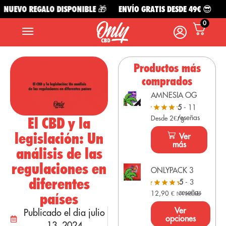
NUEVO REGALO DISPONIBLE 🎁
ENVÍO GRATIS DESDE 49€ 😎
NU
0
Productos más
comprados
AMNESIA OG
5
- 11
reseñas
El CBD y la
Desde 2€/g
legislación: Un
Ver
más
análisis de las
regulaciones en
ONLYPACK 3
diferentes
5
- 3
reseñas
12,90
€
países
IVA Incluido
Ver
Publicado el dia julio
opciones
13, 2024