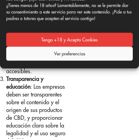
ser probados en
¿Tienes menos de 18 años? Lamentablemente, no se le permite dar
laboratorios
su consentimiento a este servicio para ver este contenido. ¡Pide a tus
independientes para
padres o tutores que acepten el servicio contigo!
garantizar su pureza y
cumplimiento con las
leyes locales. Busca
Tengo +18 y Acepto Cookies
productos con
Ver preferencias
certificaciones claras y
resultados de pruebas
accesibles.
Transparencia y
educación
: Las empresas
deben ser transparentes
sobre el contenido y el
origen de sus productos
de CBD, y proporcionar
educación clara sobre la
legalidad y el uso seguro