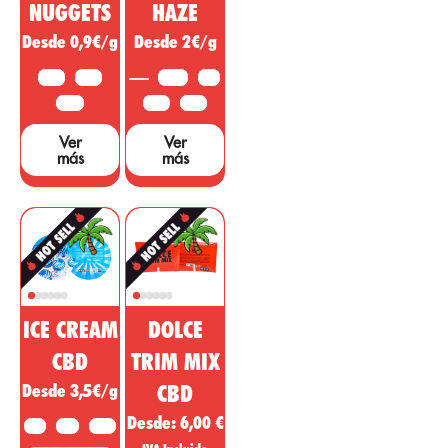
siendo vendida
dolencias o
NUGGETS
HAZE
como un
síntomas de
Desde 0,9€/g
Desde 2€/g
medicamento
otras áreas. ...
milagroso, sin
10 G
25 G
3,5 G
5 G
embargo, hacen
falta muchos
50 G
10 G
25 G
estudios y
Ver
Ver
pruebas que
más
más
sustenten dichas
afirmaciones....
ICE CREAM
DOLCE
CBD
TRIM MIX
Desde 3,5€/g
CBD
Desde:
6,00
€
2 G
5 G
10 G