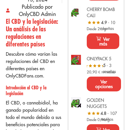
Publicado por
CHERRY BOMB
OnlyCBD Admin
CALI
El CBD y la legislación:
4.9
- 10
Un análisis de las
reseñas
Desde 2€/g
regulaciones en
Ver
diferentes países
más
Descubre cómo varían las
ONLYPACK 5
regulaciones del CBD en
5
- 3
diferentes países en
reseñas
20,90
€
IVA Incluido
OnlyCBDFans.com.
Ver
opciones
Introducción al CBD y la
legislación
GOLDEN
El CBD, o cannabidiol, ha
NUGGETS
ganado popularidad en
4.8
- 107
todo el mundo debido a sus
reseñas
Desde 0,9€/g
beneficios potenciales para