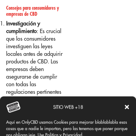
Consejos para consumidores y
empresas de CBD
Investigación y
cumplimiento
: Es crucial
que los consumidores
investiguen las leyes
locales antes de adquirir
productos de CBD. Las
empresas deben
asegurarse de cumplir
con todas las
regulaciones pertinentes
para evitar problemas
legales.
SITIO WEB +18
Certificaciones y pruebas
de laboratorio
: Los
Aquí en OnlyCBD usamos Cookies para mejorar blablablabla esas
cosas que a nadie le importan, pero las tenemos que poner porque
productos de CBD deben
nos obligan jeje. Use Politíca y Privacidad.