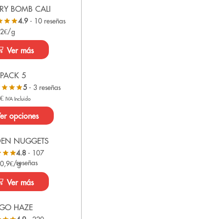
RY BOMB CALI
4.9
- 10 reseñas
 2€/g
Ver más
PACK 5
5
- 3 reseñas
0
€
IVA Incluido
er opciones
DEN NUGGETS
4.8
- 107
reseñas
 0,9€/g
Ver más
GO HAZE