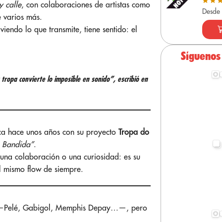
y calle
, con colaboraciones de artistas como
Desde
e varios más.
 viendo lo que transmite, tiene sentido: el
Síguenos
 tropa convierte lo imposible en sonido”, escribió en
ica hace unos años con su proyecto
Tropa do
 Bandida”
.
 una colaboración o una curiosidad: es su
l mismo flow de siempre.
ca —Pelé, Gabigol, Memphis Depay…—, pero