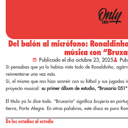
Del balón al micrófono: Ronaldinho
música con “Bruxa
Publicado el dia octubre 23, 2025
Pub
Si pensabas que ya lo habías visto todo de Ronaldinho, agár
reinventarse una vez más.
Sí, el mismo que nos hizo sonreír con su fútbol y sus jugadas
proyecto musical:
su primer álbum de estudio, “Bruxaria 051”
El título ya lo dice todo. “Bruxaria” significa
brujería
en portug
tierra, Porto Alegre. En otras palabras, este disco es puro Ron
De los estadios al estudio