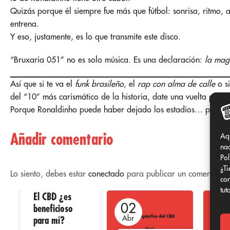
Quizás porque él siempre fue más que fútbol: sonrisa, ritmo, 
entrena.
Y eso, justamente, es lo que transmite este disco.
“Bruxaria 051” no es solo música. Es una declaración:
la mag
Así que si te va el
funk brasileño
, el
rap con alma de calle
o si
del “10” más carismático de la historia, date una vuelta por e
Porque Ronaldinho puede haber dejado los estadios… pero
s
Añadir comentario
Aq
nad
Pol
¿Ti
Lo siento, debes estar
conectado
para publicar un comentario.
con
tut
El CBD ¿es
02
02
0
beneficioso
para mí?
Abr
Abr
Ab