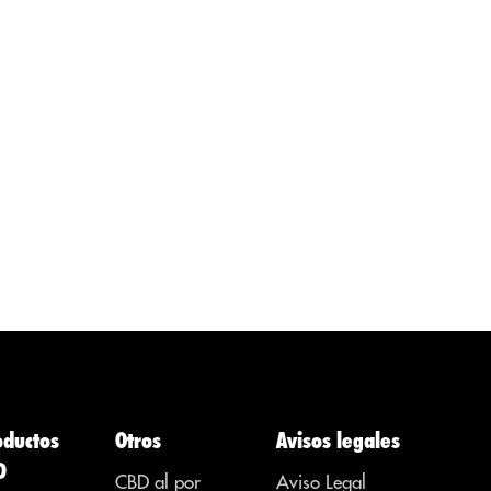
organismo y
conocidas por
en el cerebro
aportar como
s
del ser
efecto de
su
humano. De
analgésico,
ahí la
regulador,
El
importancia
desinflamatorio
e
de la
con acción
interrogante
psicotrópica
 de
que...
para tratar
 no
enfermedades,
dolencias o
síntomas de
otras áreas. ...
oductos
Otros
Avisos legales
D
CBD al por
Aviso Legal