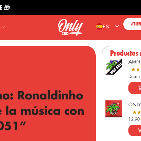
ENV
¿TIE
ES
EN
FR
Productos
PT
AMN
DE
Desde
ONLY
12,9
V