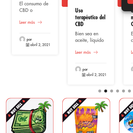
El consumo de
Uso
CBD o
terapéutico del
m
cannabidiol,
Leer más
representa
CBD
según varios
Bien sea en
E
estudios una
por
aceite, líquido
alternativa
abril 2, 2021
vaporizado,
s
beneficiosa
Leer más
L
extracto o
e
para la salud
cápsulas, el
s
en el hombre,
CBD
tomando en
por
(Cannabidiol)
e
abril 2, 2021
cuenta su
está
origen natural
posicionándose
cuyas
entre los
propiedades
componentes
a
son muy
más
conocidas por
comerciados
s
aportar como
para el
efecto de
mercado
analgésico,
farmacéutico y