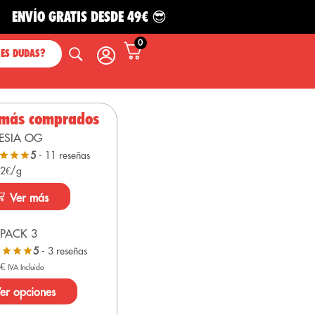
ÍO GRATIS DESDE 49€ 😎
0
NES DUDAS?
 más comprados
ESIA OG
5
- 11 reseñas
 2€/g
Ver más
PACK 3
5
- 3 reseñas
0
€
IVA Incluido
er opciones