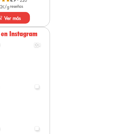
4.9
- 220
reseñas
 2€/g
Ver más
 en Instagram