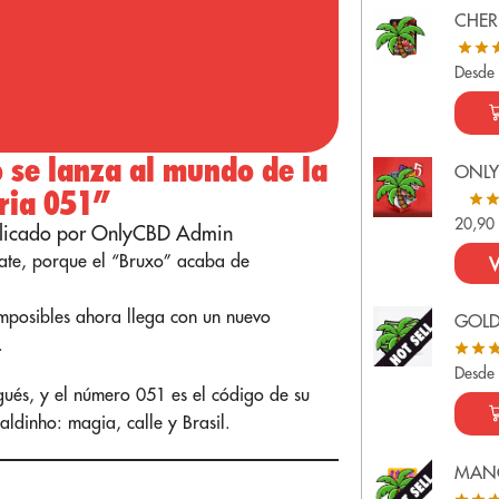
CHER
Desde
 se lanza al mundo de la
ONLY
ria 051”
20,9
licado por OnlyCBD Admin
rate, porque el “Bruxo” acaba de
V
 imposibles ahora llega con un nuevo
GOL
.
Desde
ués, y el número 051 es el código de su
aldinho: magia, calle y Brasil.
MAN