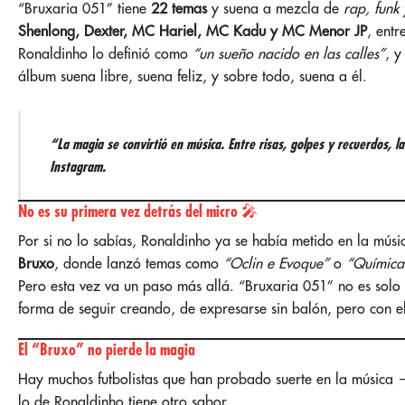
“Bruxaria 051” tiene
22 temas
y suena a mezcla de
rap, funk 
Shenlong, Dexter, MC Hariel, MC Kadu y MC Menor JP
, entr
Ronaldinho lo definió como
“un sueño nacido en las calles”
, y
álbum suena libre, suena feliz, y sobre todo, suena a él.
“La magia se convirtió en música. Entre risas, golpes y recuerdos, la
Instagram.
No es su primera vez detrás del micro 🎤
Por si no lo sabías, Ronaldinho ya se había metido en la mús
Bruxo
, donde lanzó temas como
“Oclin e Evoque”
o
“Química
Pero esta vez va un paso más allá. “Bruxaria 051” no es solo
forma de seguir creando, de expresarse sin balón, pero con e
El “Bruxo” no pierde la magia
Hay muchos futbolistas que han probado suerte en la músi
lo de Ronaldinho tiene otro sabor.