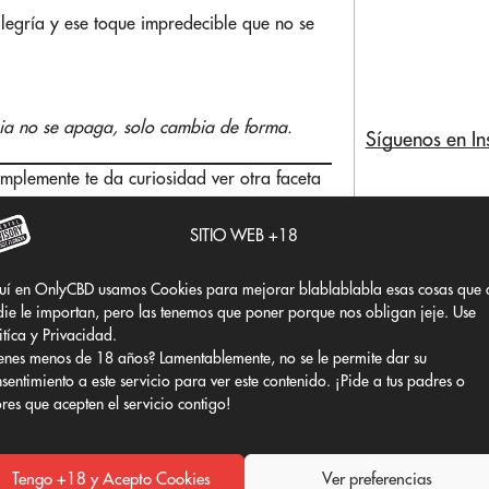
alegría y ese toque impredecible que no se
ia no se apaga, solo cambia de forma.
Síguenos en I
mplemente te da curiosidad ver otra faceta
ste álbum.
u magia sigue sonando más viva que nunca.
SITIO WEB +18
uí en OnlyCBD usamos Cookies para mejorar blablablabla esas cosas que 
ie le importan, pero las tenemos que poner porque nos obligan jeje. Use
itíca y Privacidad.
enes menos de 18 años? Lamentablemente, no se le permite dar su
sentimiento a este servicio para ver este contenido. ¡Pide a tus padres o
ores que acepten el servicio contigo!
3
03
03
r
Abr
Abr
Tengo +18 y Acepto Cookies
Ver preferencias