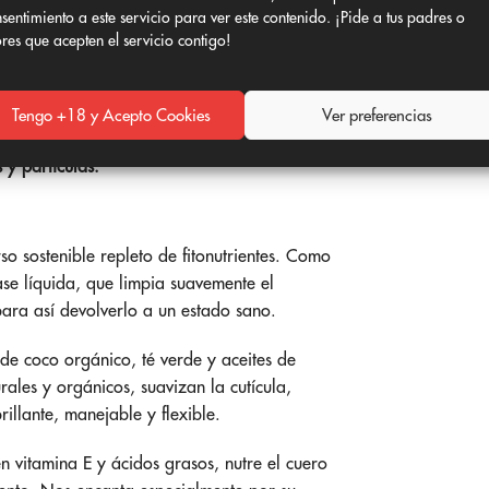
sentimiento a este servicio para ver este contenido. ¡Pide a tus padres o
ores que acepten el servicio contigo!
udo interactúan con el aceite de CBD para
inflamación de la piel en estas áreas y
ares, como acondicionadores con siliconas o
Tengo +18 y Acepto Cookies
Ver preferencias
umentar la caída del cabello.
El aceite de
y partículas.
rso sostenible repleto de fitonutrientes. Como
ase líquida, que limpia suavemente el
 para así devolverlo a un estado sano.
de coco orgánico, té verde y aceites de
rales y orgánicos, suavizan la cutícula,
illante, manejable y flexible.
n vitamina E y ácidos grasos, nutre el cuero