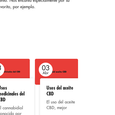
iento. Nos encanta especialmente por su
avorito, por ejemplo.
3
03
03
r
Abr
Abr
Usos
Usos del aceite
El CBD y su
edicinales del
CBD
uso
CBD
recreativo
El uso del aceite
CBD, mejor
l cannabidiol
El
conocido como
conocido por
cannabidiol