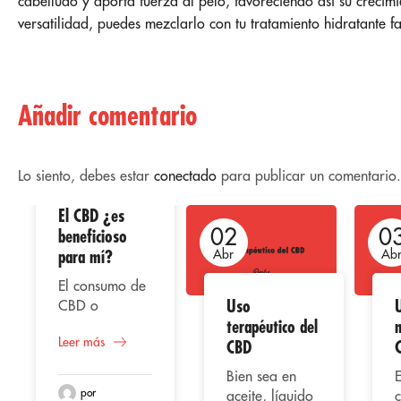
cabelludo y aporta fuerza al pelo, favoreciendo así su crecim
versatilidad, puedes mezclarlo con tu tratamiento hidratante f
Añadir comentario
Lo siento, debes estar
conectado
para publicar un comentario.
El CBD ¿es
02
02
0
beneficioso
para mí?
Abr
Abr
Ab
El consumo de
Uso
CBD o
terapéutico del
m
cannabidiol,
Leer más
representa
CBD
según varios
Bien sea en
E
estudios una
por
aceite, líquido