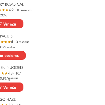
RY BOMB CALI
4.9
- 10 reseñas
 2€/g
Ver más
PACK 5
5
- 3 reseñas
0
€
IVA Incluido
er opciones
DEN NUGGETS
4.8
- 107
reseñas
 0,9€/g
Ver más
GO HAZE