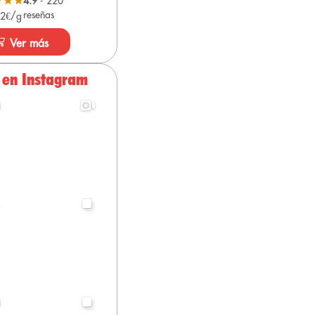
4.9
- 220
reseñas
 2€/g
Ver más
 en Instagram