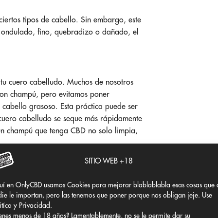
ciertos tipos de cabello. Sin embargo, este
, ondulado, fino, quebradizo o dañado, el
r tu cuero cabelludo. Muchos de nosotros
con champú, pero evitamos poner
 cabello grasoso. Esta práctica puede ser
 cuero cabelludo se seque más rápidamente
 un champú que tenga CBD no solo limpia,
SITIO WEB +18
lación con su sistema endocannabinoide. Al
uí en OnlyCBD usamos Cookies para mejorar blablablabla esas cosas que 
rá más oxígeno y nutrientes para ayudar a
ie le importan, pero las tenemos que poner porque nos obligan jeje. Use
itíca y Privacidad.
enes menos de 18 años? Lamentablemente, no se le permite dar su