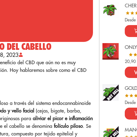
CHER
Desde
O DEL CABELLO
ONLY
18, 2023
20,9
beneficio del CBD que aún no es muy
ución. Hoy hablaremos sobre como el CBD
V
GOL
Desde
iloso a través del sistema endocannabinoide
do y vello facial
(cejas, bigote, barba,
ruriginosas para
aliviar el picor e inflamación
ece el cabello se denomina
folículo piloso
. Se
MAN
ura, compuesto por tejido epitelial y