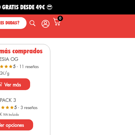
S DESDE 49€ 😎
0
NES DUDAS?
 más comprados
ESIA OG
5
- 11 reseñas
 2€/g
Ver más
PACK 3
5
- 3 reseñas
0
€
IVA Incluido
er opciones