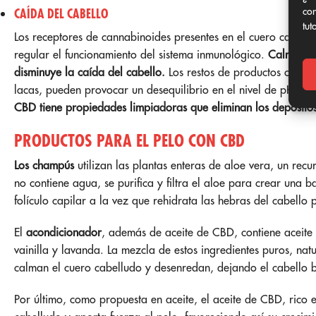
con
CAÍDA DEL CABELLO
tut
Los receptores de cannabinoides presentes en el cuero cabell
regular el funcionamiento del sistema inmunológico.
Calma la 
disminuye la caída del cabello.
Los restos de productos capil
lacas, pueden provocar un desequilibrio en el nivel de pH y a
CBD tiene propiedades limpiadoras que eliminan los depósitos 
PRODUCTOS PARA EL PELO CON CBD
Los champús
utilizan las plantas enteras de aloe vera, un recu
no contiene agua, se purifica y filtra el aloe para crear una b
folículo capilar a la vez que rehidrata las hebras del cabello
El
acondicionador
, además de aceite de CBD, contiene aceite 
vainilla y lavanda. La mezcla de estos ingredientes puros, natu
calman el cuero cabelludo y desenredan, dejando el cabello br
Por último, como propuesta en aceite, el aceite de CBD, rico e