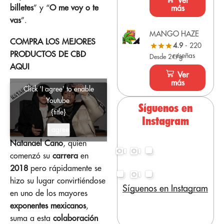
Ver
billetes
” y “
O me voy o te
más
vas
”.
MANGO HAZE
COMPRA LOS MEJORES
4.9
- 220
PRODUCTOS DE CBD
reseñas
Desde 2€/g
AQUI
Ver
más
Click 'I agree' to enable
Youtube
Síguenos en
{title}
Instagram
I agree
Natanael Cano
, quien
comenzó su
carrera
en
2018
pero rápidamente se
hizo su lugar convirtiéndose
Síguenos en Instagram
en uno de los mayores
exponentes mexicanos
,
suma a esta
colaboración