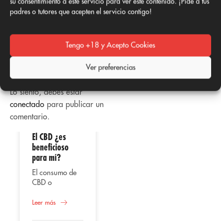
su consentimiento a este servicio para ver este contenido. ¡Pide a tus
1
2
3
…
15
padres o tutores que acepten el servicio contigo!
Página siguiente
Añadir
Tengo +18 y Acepto Cookies
comentario
Ver preferencias
Lo siento, debes estar
conectado
para publicar un
comentario.
El CBD ¿es
02
02
beneficioso
para mí?
Abr
Abr
El consumo de
CBD o
cannabidiol,
Uso
representa
Leer más
terapéutico del
según varios
CBD