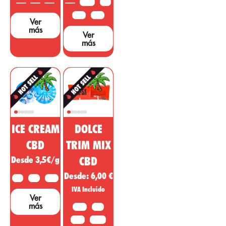
3,5 G
5 G
embargo, hacen
falta muchos
10 G
25 G
Ver
estudios y
más
Ver
pruebas que
más
sustenten dichas
afirmaciones....
ICE CREAM
DOLCE
CBD
TRIM MIX
Desde 3,5€/g
CBD
Desde:
6,00
€
2 G
5 G
10 G
IVA Incluido
Ver
más
10 G
20G
50 G
100 G