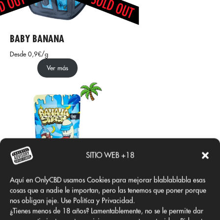
BABY BANANA
Desde 0,9€/g
Ver más
SITIO WEB +18
BANANA SMASH CBD
Aquí en OnlyCBD usamos Cookies para mejorar blablablabla esas
cosas que a nadie le importan, pero las tenemos que poner porque
Desde 2€/g
nos obligan jeje. Use Politíca y Privacidad.
Ver más
¿Tienes menos de 18 años? Lamentablemente, no se le permite dar