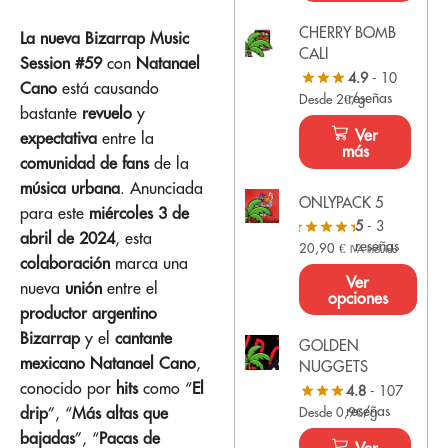
CHERRY BOMB
La nueva Bizarrap Music
CALI
Session #59
con
Natanael
4.9
- 10
Cano
está causando
reseñas
Desde 2€/g
bastante
revuelo
y
Ver
expectativa
entre la
más
comunidad de fans
de la
música urbana
. Anunciada
ONLYPACK 5
para este
miércoles 3 de
5
- 3
abril de 2024
, esta
reseñas
20,90
€
IVA Incluido
colaboración
marca una
Ver
nueva
unión
entre el
opciones
productor argentino
Bizarrap
y el
cantante
GOLDEN
mexicano Natanael Cano
,
NUGGETS
conocido por
hits
como “
El
4.8
- 107
reseñas
drip
”, “
Más altas que
Desde 0,9€/g
bajadas
”, “
Pacas de