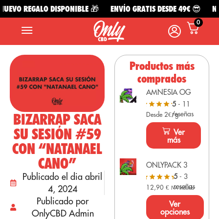
UEVO REGALO DISPONIBLE 🎁
ENVÍO GRATIS DESDE 49€ 😎
NUE
0
Productos más
comprados
AMNESIA OG
5
- 11
reseñas
BIZARRAP SACA
Desde 2€/g
SU SESIÓN #59
Ver
más
CON “NATANAEL
CANO”
ONLYPACK 3
Publicado el dia abril
5
- 3
reseñas
4, 2024
12,90
€
IVA Incluido
Publicado por
Ver
opciones
OnlyCBD Admin