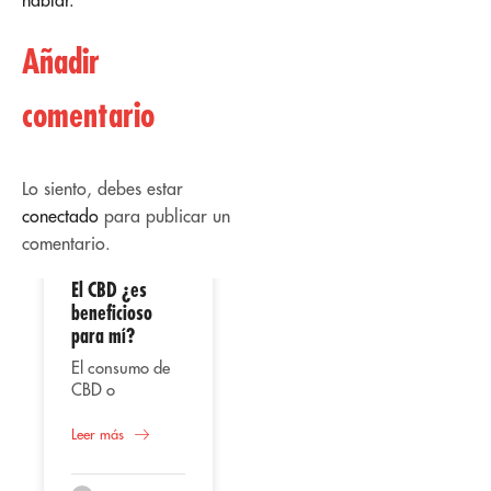
Añadir
comentario
Lo siento, debes estar
conectado
para publicar un
comentario.
El CBD ¿es
02
02
beneficioso
para mí?
Abr
Abr
El consumo de
CBD o
cannabidiol,
Uso
representa
Leer más
terapéutico del
según varios
CBD
estudios una