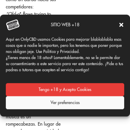
competidores:
“Old-a
* flows trying to
convince me that you they
SITIO WEB +18
favorite.”*
Aunque no menciona
Aquí en OnlyCBD usamos Cookies para mejorar blablablabla esas
nombres, la indirecta es
cosas que a nadie le importan, pero las tenemos que poner porque
clara: Kendrick siente que
nos obligan jeje. Use Politíca y Privacidad.
algunos ya están fuera de
¿Tienes menos de 18 años? Lamentablemente, no se le permite dar
su consentimiento a este servicio para ver este contenido. ¡Pide a tus
juego, aferrándose a sus
padres o tutores que acepten el servicio contigo!
glorias pasadas.
Conclusión: Kendrick, el
Tengo +18 y Acepto Cookies
rey del misterio
Como siempre, Kendrick
Ver preferencias
Lamar demuestra que su
música es un
rompecabezas. En lugar de