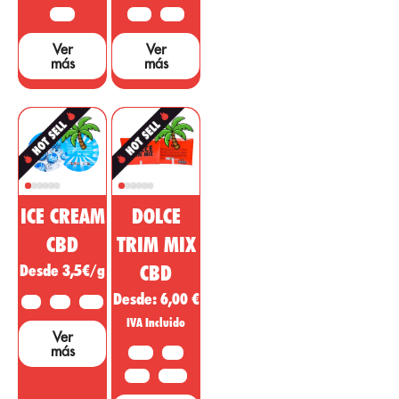
falta muchos
50 G
10 G
25 G
estudios y
Ver
Ver
pruebas que
más
más
sustenten dichas
afirmaciones....
ICE CREAM
DOLCE
CBD
TRIM MIX
Desde 3,5€/g
CBD
Desde:
6,00
€
2 G
5 G
10 G
IVA Incluido
Ver
más
10 G
20G
50 G
100 G