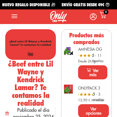
NUEVO REGALO DISPONIBLE 🎁
ENVÍO GRATIS DESDE 49€ 😎
NU
0
Productos más
comprados
AMNESIA OG
5
- 11
reseñas
¿Beef entre Lil
Desde 2€/g
Wayne y
Ver
más
Kendrick
Lamar? Te
ONLYPACK 3
contamos la
5
- 3
reseñas
12,90
€
realidad
IVA Incluido
Ver
Publicado el dia
opciones
noviembre 25, 2024