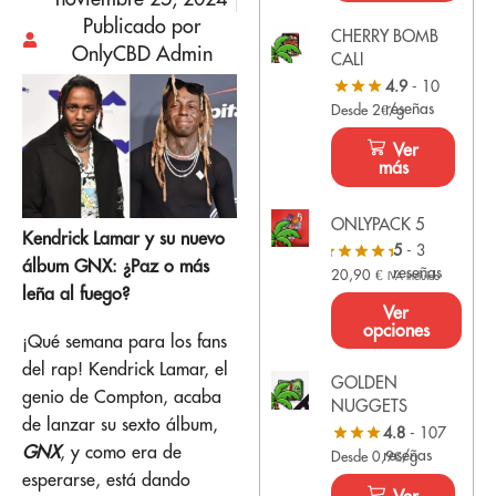
Publicado por
CHERRY BOMB
OnlyCBD Admin
CALI
4.9
- 10
reseñas
Desde 2€/g
Ver
más
ONLYPACK 5
Kendrick Lamar y su nuevo
5
- 3
álbum GNX: ¿Paz o más
reseñas
20,90
€
IVA Incluido
leña al fuego?
Ver
opciones
¡Qué semana para los fans
del rap! Kendrick Lamar, el
GOLDEN
genio de Compton, acaba
NUGGETS
de lanzar su sexto álbum,
4.8
- 107
GNX
, y como era de
reseñas
Desde 0,9€/g
esperarse, está dando