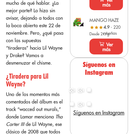
Ver
mucho de qué hablar. ¿La
más
mejor parte? Lo hizo sin
avisar, dejando a todos con
MANGO HAZE
la boca abierta este 22 de
4.9
- 220
noviembre. Pero, ¿qué pasa
reseñas
Desde 2€/g
con las supuestas
Ver
“tiraderas” hacia Lil Wayne
más
y Drake? Vamos a
desmenuzar el chisme.
Síguenos en
Instagram
¿Tiradera para Lil
Wayne?
Uno de los momentos más
comentados del álbum es el
track “wacced out murals,”
Síguenos en Instagram
donde Lamar menciona
Tha
Carter III
de Lil Wayne, ese
clásico de 2008 que todos