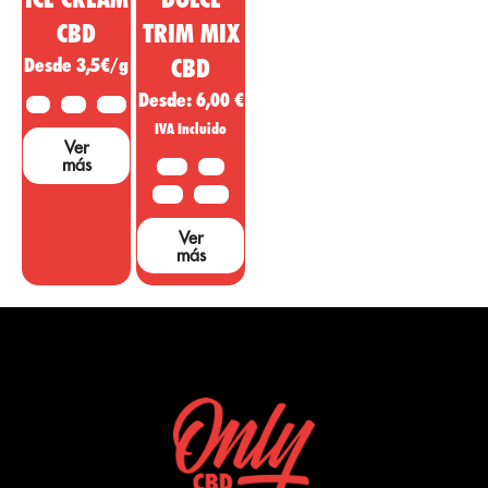
CBD
TRIM MIX
Desde 3,5€/g
CBD
Desde:
6,00
€
2 G
5 G
10 G
IVA Incluido
Ver
más
10 G
20G
50 G
100 G
Ver
más