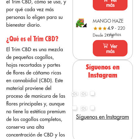
Ver
el Trim CBD, cómo se usa, y
más
por qué cada vez más
personas lo eligen para su
MANGO HAZE
bienestar diario.
4.9
- 220
reseñas
Desde 2€/g
¿Qué es el Trim CBD?
Ver
El Trim CBD es una mezcla
más
de pequeños cogollos,
hojas recortadas y partes
Síguenos en
de flores de cáñamo ricas
Instagram
en cannabidiol (CBD). Este
material proviene del
proceso de manicura de las
flores principales y, aunque
no tiene la estética premium
Síguenos en Instagram
de los cogollos completos,
conserva una alta
concentración de CBD y los