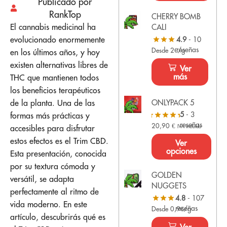
Publicado por
RankTop
CHERRY BOMB
El cannabis medicinal ha
CALI
evolucionado enormemente
4.9
- 10
reseñas
Desde 2€/g
en los últimos años, y hoy
existen alternativas libres de
Ver
más
THC que mantienen todos
los beneficios terapéuticos
ONLYPACK 5
de la planta. Una de las
5
- 3
formas más prácticas y
reseñas
20,90
€
IVA Incluido
accesibles para disfrutar
estos efectos es el
Trim CBD
.
Ver
opciones
Esta presentación, conocida
por su textura cómoda y
GOLDEN
versátil, se adapta
NUGGETS
perfectamente al ritmo de
4.8
- 107
vida moderno. En este
reseñas
Desde 0,9€/g
artículo, descubrirás qué es