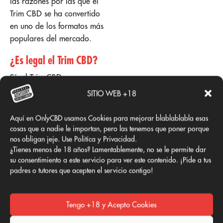
las razones por las que el
Trim CBD se ha convertido
en uno de los formatos más
populares del mercado.
¿Es legal el Trim CBD?
Sí, el Trim CBD es
completamente legal en
SITIO WEB +18
España y otros países de la
Unión Europea, siempre
Aquí en OnlyCBD usamos Cookies para mejorar blablablabla esas
que provenga de cáñamo
cosas que a nadie le importan, pero las tenemos que poner porque
industrial con un contenido
nos obligan jeje. Use Politíca y Privacidad.
¿Tienes menos de 18 años? Lamentablemente, no se le permite dar
de THC inferior al 0,2%. En
su consentimiento a este servicio para ver este contenido. ¡Pide a tus
OnlyCBD trabajamos
padres o tutores que acepten el servicio contigo!
exclusivamente con
proveedores certificados,
garantizando productos
Tengo +18 y Acepto Cookies
seguros y conformes con la