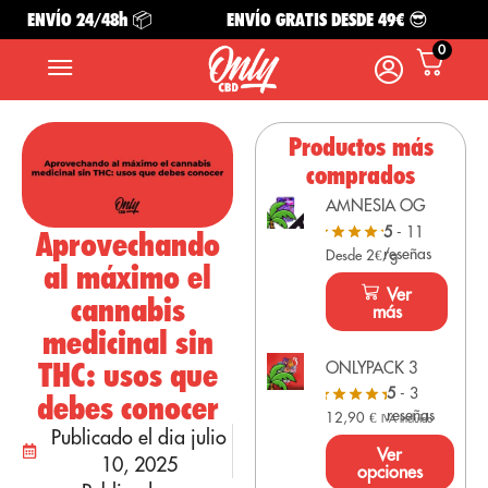
ENVÍO 24/48h 📦
ENVÍO GRATIS DESDE 49€ 😎
0
Productos más
comprados
AMNESIA OG
5
- 11
Aprovechando
reseñas
Desde 2€/g
al máximo el
Ver
cannabis
más
medicinal sin
THC: usos que
ONLYPACK 3
5
- 3
debes conocer
reseñas
12,90
€
IVA Incluido
Publicado el dia julio
Ver
10, 2025
opciones