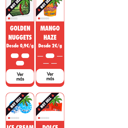
para el mercado
regulador,
farmacéutico y
desinflamatorio
cosmético. Esta
con acción
sustancia no
psicotrópica
psicoactiva del
para tratar
GOLDEN
MANGO
cannabis está
enfermedades,
siendo vendida
dolencias o
NUGGETS
HAZE
como un
síntomas de
Desde 0,9€/g
Desde 2€/g
medicamento
otras áreas. ...
milagroso, sin
10 G
25 G
3,5 G
embargo, hacen
falta muchos
50 G
estudios y
Ver
Ver
pruebas que
más
más
sustenten dichas
afirmaciones....
ICE CREAM
DOLCE