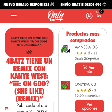
NUEVO REGALO DISPONIBLE 🎁
ENVÍO GRATIS DESDE 49€ 😎
N
0
Productos más
comprados
AMNESIA OG
5
- 11
reseñas
4BATZ TIENE UN
Desde 2€/g
REMIX CON
Ver
más
KANYE WEST:
“iii: ON GOD?
ONLYPACK 3
(SHE LIKE)
5
- 3
reseñas
12,90
€
(REMIX)”
IVA Incluido
Ver
Publicado el dia
opciones
mayo 31, 2024