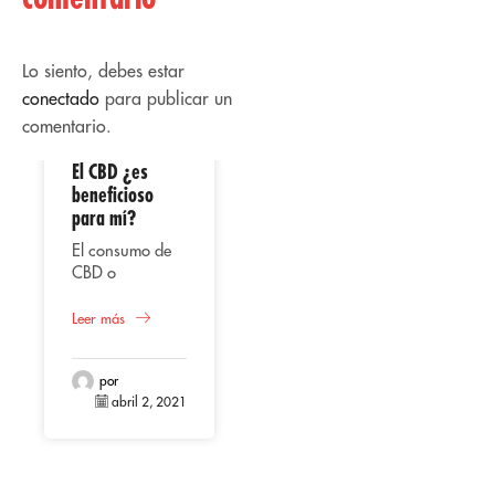
Lo siento, debes estar
conectado
para publicar un
comentario.
El CBD ¿es
02
02
beneficioso
para mí?
Abr
Abr
El consumo de
CBD o
cannabidiol,
Uso
representa
Leer más
terapéutico del
según varios
CBD
estudios una
Bien sea en
alternativa
por
aceite, líquido
abril 2, 2021
beneficiosa para
vaporizado,
la salud en el
extracto o
Leer más
hombre,
cápsulas, el CBD
tomando en
(Cannabidiol)
cuenta su origen