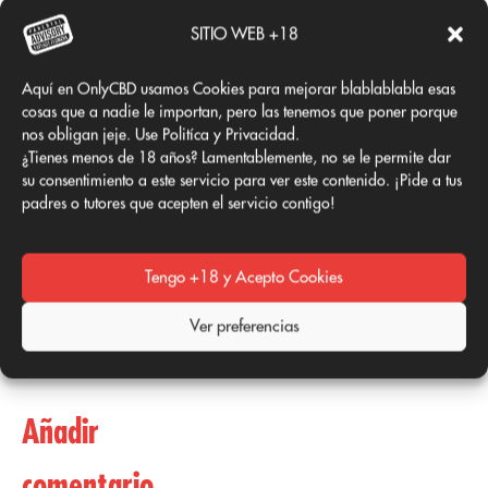
canción es mejor que la
SITIO WEB +18
anterior y definitivamente
demuestra lo lejos que
Aquí en OnlyCBD usamos Cookies para mejorar blablablabla esas
puede llegar este artista.
cosas que a nadie le importan, pero las tenemos que poner porque
nos obligan jeje. Use Politíca y Privacidad.
Con una
trayectoria
¿Tienes menos de 18 años? Lamentablemente, no se le permite dar
ascendente
y el respaldo de
su consentimiento a este servicio para ver este contenido. ¡Pide a tus
padres o tutores que acepten el servicio contigo!
figuras tan influyentes como
Kanye West, 4batz está en
camino de convertirse en un
Tengo +18 y Acepto Cookies
nombre importante
en la
industria musical
. Así que
Ver preferencias
no te pierdas ninguna
novedad sobre
4Batz
.
Añadir
comentario