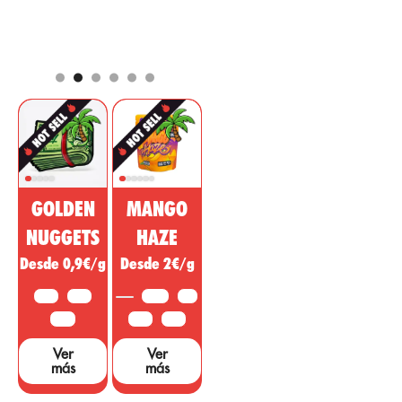
está
por
natural cuyas
abril 2, 2021
posicionándose
propiedades son
entre los
muy conocidas
componentes
por aportar
más
como efecto de
comerciados
analgésico,
para el mercado
regulador,
farmacéutico y
desinflamatorio
cosmético. Esta
con acción
sustancia no
psicotrópica
psicoactiva del
para tratar
GOLDEN
MANGO
cannabis está
enfermedades,
siendo vendida
dolencias o
NUGGETS
HAZE
como un
síntomas de
Desde 0,9€/g
Desde 2€/g
medicamento
otras áreas. ...
milagroso, sin
10 G
25 G
3,5 G
5 G
embargo, hacen
falta muchos
50 G
10 G
25 G
estudios y
Ver
Ver
pruebas que
más
más
sustenten dichas
afirmaciones....