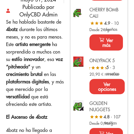
Publicado por
CHERRY BOMB
OnlyCBD Admin
CALI
Se ha hablado bastante de
4.9
- 10
4batz
durante los últimos
reseñas
Desde 2€/g
meses, y no es para menos.
Ver
Este
artista emergente
ha
más
sorprendido a muchos con
su
estilo innovador
, esa
voz
ONLYPACK 5
“pitcheada”
y un
5
- 3
reseñas
crecimiento brutal
en las
20,90
€
IVA Incluido
plataformas digitales
, y más
Ver
opciones
que merecido por la
versatilidad
que está
GOLDEN
ofreciendo este artista.
NUGGETS
El Ascenso de 4batz
4.8
- 107
reseñas
Desde 0,9€/g
4batz no ha llegado a