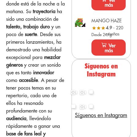
Ver
donde está de la noche a la
más
mañana. Su
trayectoria
ha
sido una combinación de
MANGO HAZE
talento, trabajo duro
y un
4.9
- 220
poco de
suerte
. Desde sus
reseñas
Desde 2€/g
primeros lanzamientos, ha
Ver
demostrado una habilidad
más
excepcional para
mezclar
géneros
y crear un sonido
Síguenos en
que es tanto
innovador
Instagram
como
accesible
. A pesar de
tener pocos temas en su
repertorio, cada uno de
ellos ha resonado
profundamente con su
Síguenos en Instagram
audiencia
, llevándolo
rápidamente a ganar una
base de fans leal y