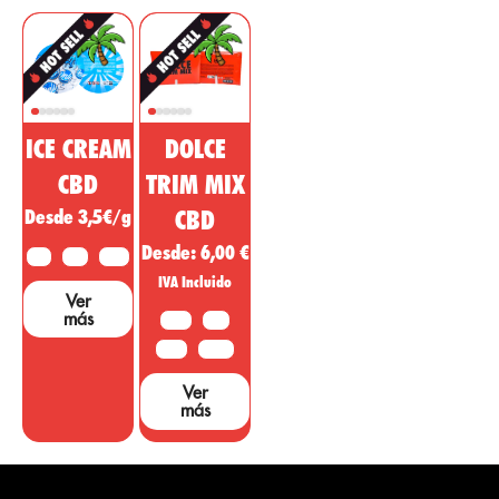
ICE CREAM
DOLCE
CBD
TRIM MIX
Desde 3,5€/g
CBD
Desde:
6,00
€
2 G
5 G
10 G
IVA Incluido
Ver
más
10 G
20G
50 G
100 G
Ver
más