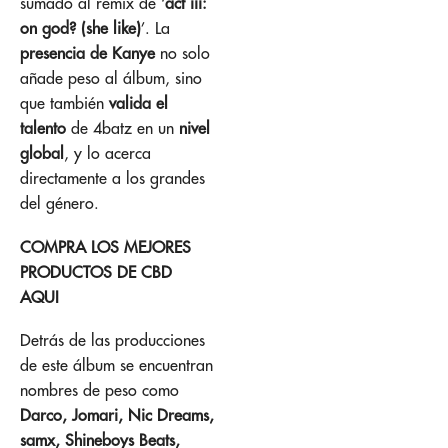
sumado al remix de ‘
act iii:
on god? (she like)
’. La
presencia de Kanye
no solo
añade peso al álbum, sino
que también
valida el
talento
de 4batz en un
nivel
global
, y lo acerca
directamente a los grandes
del género.
COMPRA LOS MEJORES
PRODUCTOS DE CBD
AQUI
Detrás de las producciones
de este álbum se encuentran
nombres de peso como
Darco, Jomari, Nic Dreams,
samx, Shineboys Beats,