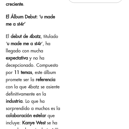
creciente
.
El Álbum Debut: ‘u made
me a st4r’
El
debut de 4batz
, titulado
‘
u made me a st4r
’, ha
llegado con mucha
expectativa
y no ha
decepcionado. Compuesto
por
11 temas
, este álbum
promete ser la
referencia
con la que 4batz se asiente
definitivamente en la
industria
. Lo que ha
sorprendido a muchos es la
colaboración estelar
que
incluye:
Kanye West
se ha