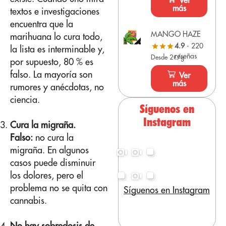
Ver
más
textos e investigaciones
encuentra que la
MANGO HAZE
marihuana lo cura todo,
4.9
- 220
la lista es interminable y,
reseñas
Desde 2€/g
por supuesto, 80 % es
falso. La mayoría son
Ver
más
rumores y anécdotas, no
ciencia.
Síguenos en
Instagram
Cura la migraña.
Falso:
no cura la
migraña. En algunos
casos puede disminuir
los dolores, pero el
problema no se quita con
Síguenos en Instagram
cannabis.
No hay sobredosis de