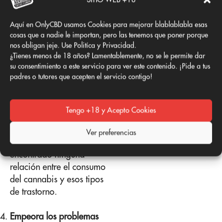
Verdad:
en algunos
casos especialmente en
Aquí en OnlyCBD usamos Cookies para mejorar blablablabla esas
bebés con epilepsia
cosas que a nadie le importan, pero las tenemos que poner porque
refractaria. El bebé
nos obligan jeje. Use Politíca y Privacidad.
tendría que recibir
¿Tienes menos de 18 años? Lamentablemente, no se le permite dar
su consentimiento a este servicio para ver este contenido. ¡Pide a tus
canabidiol en forma
padres o tutores que acepten el servicio contigo!
líquida.
Genera ataques
Tengo +18 y Acepto Cookies
cardíacos y derrames
cerebrales.
Ver preferencias
Falso:
no se ha
encontrado ninguna
relación entre el consumo
del cannabis y esos tipos
de trastorno.
Empeora los problemas