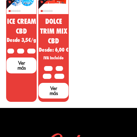
ICE CREAM
DOLCE
CBD
TRIM MIX
Desde 3,5€/g
CBD
Desde:
6,00
€
2 G
5 G
10 G
IVA Incluido
Ver
más
10 G
20G
50 G
100 G
Ver
más