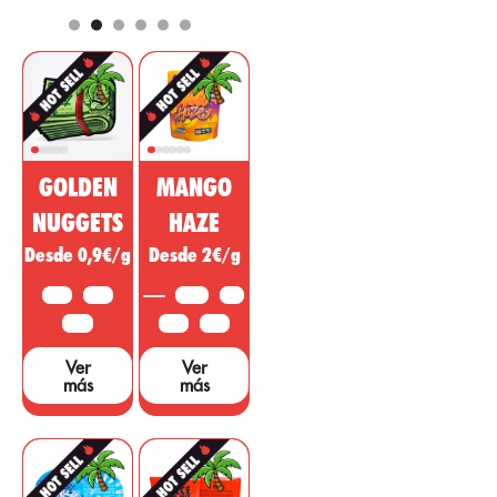
componentes
por aportar
más
como efecto de
comerciados
analgésico,
para el mercado
regulador,
farmacéutico y
desinflamatorio
cosmético. Esta
con acción
sustancia no
psicotrópica
psicoactiva del
para tratar
GOLDEN
MANGO
cannabis está
enfermedades,
siendo vendida
dolencias o
NUGGETS
HAZE
como un
síntomas de
Desde 0,9€/g
Desde 2€/g
medicamento
otras áreas. ...
milagroso, sin
10 G
25 G
3,5 G
5 G
embargo, hacen
falta muchos
50 G
10 G
25 G
estudios y
Ver
Ver
pruebas que
más
más
sustenten dichas
afirmaciones....