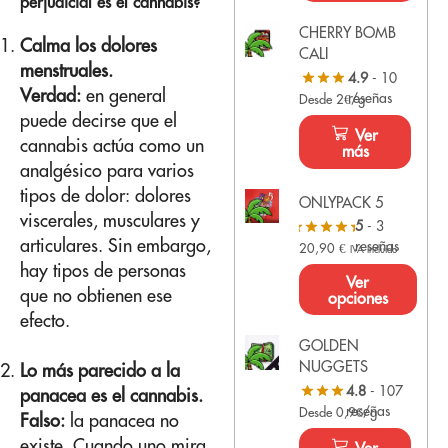
perjudicial es el cannabis?
CHERRY BOMB
Calma los dolores
CALI
menstruales.
4.9
- 10
Verdad:
en general
reseñas
Desde 2€/g
puede decirse que el
Ver
cannabis actúa como un
más
analgésico para varios
tipos de dolor: dolores
ONLYPACK 5
viscerales, musculares y
5
- 3
articulares. Sin embargo,
reseñas
20,90
€
IVA Incluido
hay tipos de personas
Ver
que no obtienen ese
opciones
efecto.
GOLDEN
NUGGETS
Lo más parecido a la
4.8
- 107
panacea es el cannabis.
reseñas
Desde 0,9€/g
Falso:
la panacea no
existe. Cuando uno mira