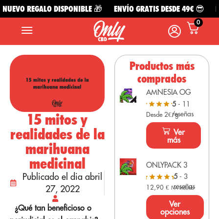
UEVO REGALO DISPONIBLE 🎁
ENVÍO GRATIS DESDE 49€ 😎
NU
0
Productos más
comprados
AMNESIA OG
5
- 11
reseñas
15 mitos y
Desde 2€/g
realidades de la
Ver
más
marihuana
medicinal
ONLYPACK 3
Publicado el dia abril
5
- 3
reseñas
27, 2022
12,90
€
IVA Incluido
Ver
¿Qué tan beneficioso o
opciones