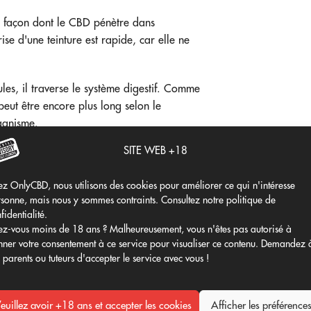
la façon dont le CBD pénètre dans
se d'une teinture est rapide, car elle ne
s, il traverse le système digestif. Comme
 peut être encore plus long selon le
ganisme.
SITE WEB +18
ivers produits à base de CBD :
on est rapide.
z OnlyCBD, nous utilisons des cookies pour améliorer ce qui n'intéresse
sonne, mais nous y sommes contraints. Consultez notre politique de
t rapide.
fidentialité.
nte. Le délai d'action est moyen.
z-vous moins de 18 ans ? Malheureusement, vous n'êtes pas autorisé à
ion est rapide.
ner votre consentement à ce service pour visualiser ce contenu. Demandez 
aible. Le délai d'action est moyen.
 parents ou tuteurs d'accepter le service avec vous !
ité est faible. Le délai d'action est
euillez avoir +18 ans et accepter les cookies
Afficher les préférence