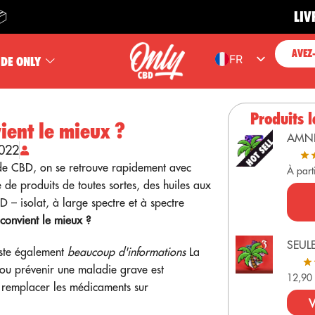
LIVRAISON
AVEZ
FR
 DE ONLY
ES
EN
Produits l
ient le mieux ?
PT
AMN
2022
DE
 de CBD, on se retrouve rapidement avec
À part
e produits de toutes sortes, des huiles aux
 – isolat, à large spectre et à spectre
onvient le mieux ?
SEUL
iste également
beaucoup d'informations
La
r ou prévenir une maladie grave est
12,9
 remplacer les médicaments sur
V