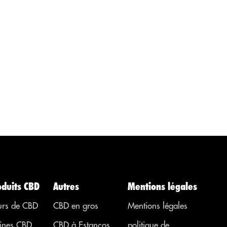
le cerveau
connues pour
humain. D'où
procurer un
l'importance
effet
de la question
analgésique,
e
que...
régulateur,
anti-
inflammatoire
à action
psychotrope
pour traiter
les maladies,
les affections.
..
ou des
symptômes
provenant
d’autres
oduits CBD
Autres
Mentions légales
régions. ...
urs de CBD
CBD en gros
Mentions légales
ines CBD
CBD à Estancos
politique de