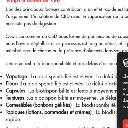
L'un des principaux facteurs contribuant à un effet rapide est 
l'organisme. L'inhalation de CBD avec un vaporisateur ou la pri
nécessite pas de digestion.
Ouais
consommer du CBD
Sous forme de gommes ou de capsule
nous l'avons déjà illustré, ce processus est long au début, et il
métabolisme de chacun ou la présence d'aliments dans son or
Jetons un œil à la biodisponibilité et aux délais d’action de d
Vapotage
:La biodisponibilité est élevée. Le délai d'acti
Che
per
Fleurs
:La biodisponibilité est élevée. Le délai d'action es
con
Capsules
:La biodisponibilité est lente à moyennement le
Ave
Teintures
:La biodisponibilité est moyenne. Le délai d'act
don
Comestibles (bonbons gélifiés)
:La biodisponibilité est f
vos
Topiques (lotions, pommades et crèmes)
:La biodisponibil
rapide.
V