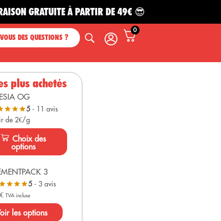
 GRATUITE À PARTIR DE 49€ 😎
0
-VOUS DES QUESTIONS ?
es plus achetés
ESIA OG
5
- 11 avis
ir de 2€/g
Choix des
options
EMENTPACK 3
5
- 3 avis
0
€
TVA incluse
oir les options