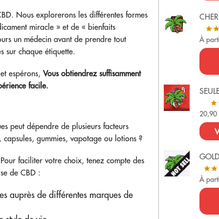
 CBD. Nous explorerons les différentes formes
CHER
dicament miracle » et de « bienfaits
jours un médecin avant de prendre tout
À part
s sur chaque étiquette.
 et espérons,
Vous obtiendrez suffisamment
érience facile.
SEUL
20,9
ues peut dépendre de plusieurs facteurs
V
es, capsules, gummies, vapotage ou lotions ?
GOL
our faciliter votre choix, tenez compte des
base de CBD :
À part
les auprès de différentes marques de