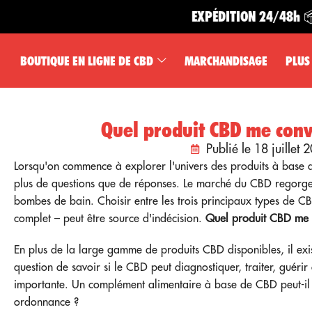
EXPÉDITION 24/48h 📦
BOUTIQUE EN LIGNE DE CBD
MARCHANDISAGE
PLUS
Quel produit CBD me conv
Publié le 18 juillet 
Lorsqu'on commence à explorer l'univers des produits à base
plus de questions que de réponses. Le marché du CBD regorge d
bombes de bain. Choisir entre les trois principaux types de CBD
complet – peut être source d'indécision.
Quel produit CBD me c
En plus de la large gamme de produits CBD disponibles, il ex
question de savoir si le CBD peut diagnostiquer, traiter, guéri
importante. Un complément alimentaire à base de CBD peut-il
ordonnance ?