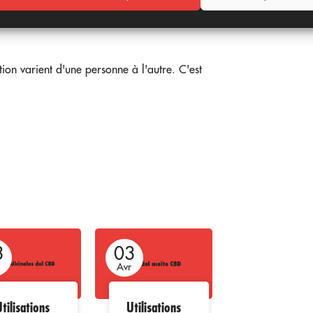
délai d'action. Des recherches
s deux aspects.
heure de début
des
ction varient d'une personne à l'autre. C'est
3
03
03
r
Avr
Avr
tilisations
Utilisations
Le CBD et