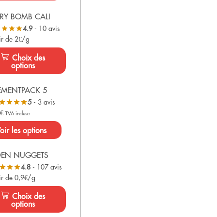
RY BOMB CALI
4.9
- 10 avis
ir de 2€/g
Choix des
options
EMENTPACK 5
5
- 3 avis
0
€
TVA incluse
oir les options
DEN NUGGETS
4.8
- 107 avis
ir de 0,9€/g
Choix des
options