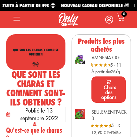
UITE À PARTIR DE 49€ 😎
NOUVEAU CADEAU DISPONIBLE 🎁
LI
0
Produits les plus
achetés
AMNESIA OG
5
- 11
avis
QUE SONT LES
À partir de 2€/g
CHARAS ET
Choix
COMMENT SONT-
des
options
ILS OBTENUS ?
Publié le 13
SEULEMENTPACK
septembre 2022
3
5
- 3
Qu'est-ce que le charas
avis
12,90
€
TVA incluse