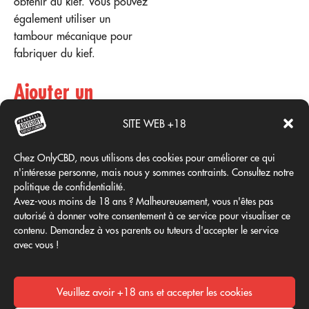
obtenir du kief. Vous pouvez
également utiliser un
tambour mécanique pour
fabriquer du kief.
Ajouter un
commentaire
SITE WEB +18
Chez OnlyCBD, nous utilisons des cookies pour améliorer ce qui
Vous devez
vous connecter
n'intéresse personne, mais nous y sommes contraints. Consultez notre
politique de confidentialité.
pour publier un
Avez-vous moins de 18 ans ? Malheureusement, vous n'êtes pas
commentaire.
autorisé à donner votre consentement à ce service pour visualiser ce
contenu. Demandez à vos parents ou tuteurs d'accepter le service
avec vous !
03
03
Avr
Avr
Veuillez avoir +18 ans et accepter les cookies