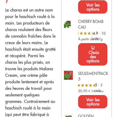
?
Voir les
options
Le charas est un autre nom
pour le haschisch roulé à la
CHERRY BOMB
main. Les producteurs de
CALI
charas roulaient des fleurs
4.9
- 10
de cannabis fraîches dans le
avis
À partir de 2€/g
creux de leurs mains. Le
haschisch était ensuite gratté
Choix
et récupéré. Parmi les
des
options
charas les plus prisés, on
trouve les produits Malana
SEULEMENTPACK
Cream, une crème pâle
5
produite lentement et après
5
- 3
des heures de travail pour
avis
20,90
€
TVA incluse
seulement quelques
Voir les
grammes. Contrairement au
options
haschisch roulé à la main
(qui peut être fabriqué à
GOLDEN