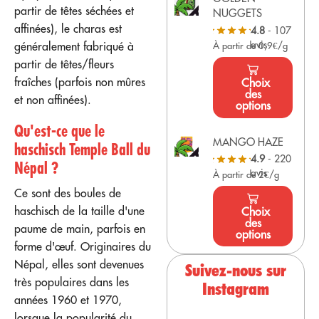
partir de têtes séchées et
NUGGETS
affinées), le charas est
4.8
- 107
avis
généralement fabriqué à
À partir de 0,9€/g
partir de têtes/fleurs
fraîches (parfois non mûres
Choix
des
et non affinées).
options
Qu'est-ce que le
MANGO HAZE
haschisch Temple Ball du
4.9
- 220
Népal ?
avis
À partir de 2€/g
Ce sont des boules de
haschisch de la taille d'une
Choix
des
paume de main, parfois en
options
forme d'œuf. Originaires du
Népal, elles sont devenues
Suivez-nous sur
très populaires dans les
Instagram
années 1960 et 1970,
lorsque la popularité du