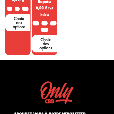
Depuis:
6,00
€
TVA
2G
5G
10G
incluse
Choix
des
10G
20G
50G
options
100G
Choix
des
options