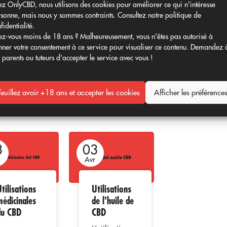
fficile de prédire précisément les effets de
z OnlyCBD, nous utilisons des cookies pour améliorer ce qui n'intéresse
tude n'a pas empêché la commercialisation de
sonne, mais nous y sommes contraints. Consultez notre politique de
fidentialité.
a bière, qui semblent gagner du terrain sur
z-vous moins de 18 ans ? Malheureusement, vous n'êtes pas autorisé à
ntes doses de CBD n'ayant pas encore été
ner votre consentement à ce service pour visualiser ce contenu. Demandez 
es avec modération.
 parents ou tuteurs d'accepter le service avec vous !
euillez avoir +18 ans et accepter les cookies
Afficher les préférence
3
03
03
r
Avr
Avr
tilisations
Utilisations
Le CBD et
médicinales
de l'huile de
son usage
du CBD
CBD
récréatif