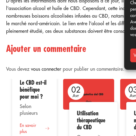
D'après les informations dont nous disposons à ce jour, il est di
Che
l'association alcool et huile de CBD. Cependant, cette incerti
per
con
nombreuses boissons alcoolisées infusées au CBD, notamment l
Ave
le marché nord-américain. Le lien entre l'alcool et les différe
don
pleinement étudié, ces deux substances doivent être consommé
vos
Ajouter un commentaire
V
Vous devez
vous connecter
pour publier un commentaire.
Le CBD est-il
02
02
0
bénéfique
pour moi ?
Avr
Avr
Av
Selon
Utilisation
U
plusieurs
thérapeutique
études, la
En savoir
consommation
du CBD
plus
de CBD ou