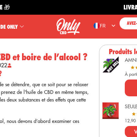
LIVRAISON 
AVEZ
FR
 DE ONLY
ES
EN
Produits l
D et boire de l’alcool ?
PT
AMN
022
DE
?
À part
e se détendre, que ce soit pour se relaxer
us prenez de l'huile de CBD en même temps,
les deux substances et des effets que cette
SEUL
ool, nous devons d’abord examiner ces
12,9
V