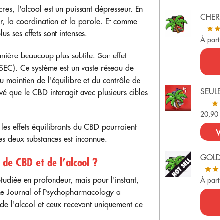
res, l'alcool est un puissant dépresseur. En
CHER
ur, la coordination et la parole. Et comme
 ses effets sont intenses.
À part
nière beaucoup plus subtile. Son effet
SEC). Ce système est un vaste réseau de
u maintien de l'équilibre et du contrôle de
SEUL
vé que le CBD interagit avec plusieurs cibles
20,9
les effets équilibrants du CBD pourraient
V
les deux substances est inconnue.
GOL
 de CBD et de l’alcool ?
étudiée en profondeur, mais pour l'instant,
À part
 Le Journal of Psychopharmacology a
 de l'alcool et ceux recevant uniquement de