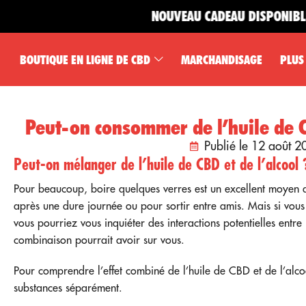
NOUVEAU CADEAU DISPONIBLE 🎁
BOUTIQUE EN LIGNE DE CBD
MARCHANDISAGE
PLUS
Peut-on consommer de l’huile de CB
Publié le 12 août 2
Peut-on mélanger de l’huile de CBD et de l’alcool 
Pour beaucoup, boire quelques verres est un excellent moyen d
après une dure journée ou pour sortir entre amis. Mais si vo
vous pourriez vous inquiéter des interactions potentielles entre 
combinaison pourrait avoir sur vous.
Pour comprendre l’effet combiné de l’huile de CBD et de l’alc
substances séparément.