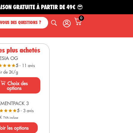
GRATUITE À PARTIR DE 49€ 😎
0
-VOUS DES QUESTIONS ?
es plus achetés
ESIA OG
5
- 11 avis
ir de 2€/g
Choix des
options
EMENTPACK 3
5
- 3 avis
0
€
TVA incluse
oir les options