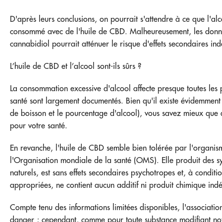
D'après leurs conclusions, on pourrait s'attendre à ce que l'alcoo
consommé avec de l'huile de CBD. Malheureusement, les données
cannabidiol pourrait atténuer le risque d'effets secondaires indé
L’huile de CBD et l’alcool sont-ils sûrs ?
La consommation excessive d'alcool affecte presque toutes les pa
santé sont largement documentés. Bien qu'il existe évidemment
de boisson et le pourcentage d'alcool), vous savez mieux que q
pour votre santé.
En revanche, l'huile de CBD semble bien tolérée par l'organi
l'Organisation mondiale de la santé (OMS). Elle produit des 
naturels, est sans effets secondaires psychotropes et, à conditi
appropriées, ne contient aucun additif ni produit chimique indé
Compte tenu des informations limitées disponibles, l'associatio
danger ; cependant, comme pour toute substance modifiant notr