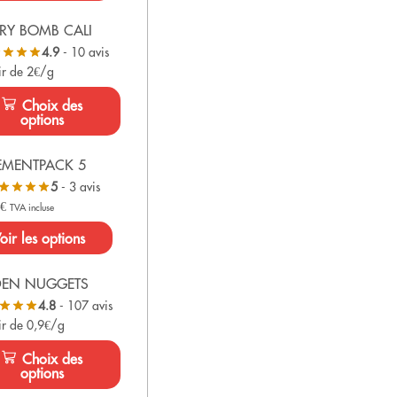
RY BOMB CALI
4.9
- 10 avis
ir de 2€/g
Choix des
options
EMENTPACK 5
5
- 3 avis
0
€
TVA incluse
oir les options
DEN NUGGETS
4.8
- 107 avis
ir de 0,9€/g
Choix des
options