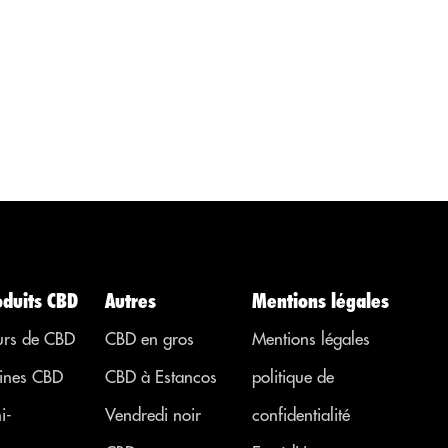
de la question
analgésique,
e
que...
régulateur,
anti-
inflammatoire
à action
psychotrope
pour traiter
les maladies,
les affections.
..
ou des
symptômes
provenant
d’autres
oduits CBD
Autres
Mentions légales
régions. ...
urs de CBD
CBD en gros
Mentions légales
ines CBD
CBD à Estancos
politique de
i-
Vendredi noir
confidentialité