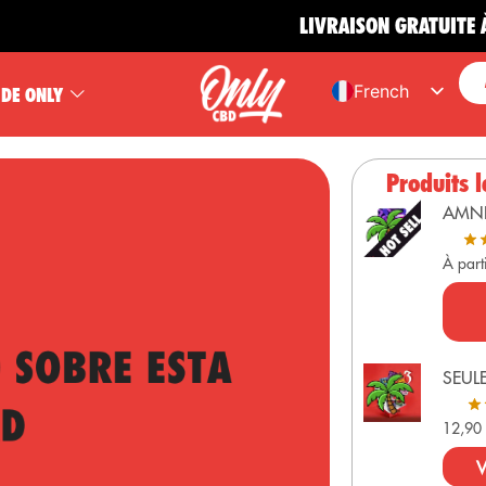
LIVRAISON GRATUITE À PARTI
French
 DE ONLY
Español
English
Produits l
Portuguese
AMN
German
À part
SEUL
12,9
V