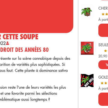
CHER
À part
 CETTE SOUPE
022
SEUL
DROIT DES ANNÉES 80
20,9
résente sur la scène cannabique depuis des
ition de variétés plus sophistiquées. Si
V
vous faut. Cette plante à dominance sativa
GOL
on reste l'une de leurs variétés les plus
À part
t une favorite parmi les sélections
emblématique aussi longtemps ?