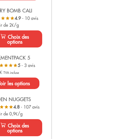
RY BOMB CALI
4.9
- 10 avis
ir de 2€/g
Choix des
options
EMENTPACK 5
5
- 3 avis
0
€
TVA incluse
oir les options
DEN NUGGETS
4.8
- 107 avis
ir de 0,9€/g
Choix des
options