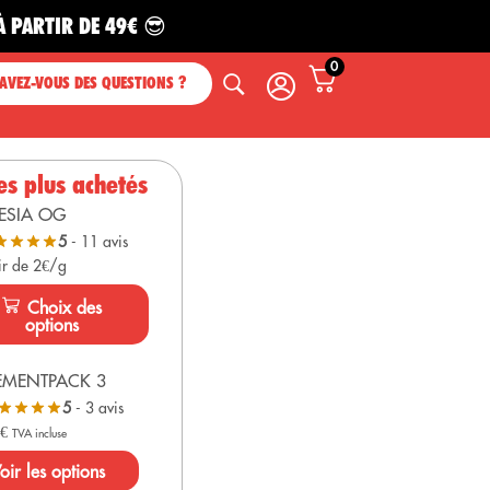
R DE 49€ 😎
0
AVEZ-VOUS DES QUESTIONS ?
es plus achetés
ESIA OG
5
- 11 avis
ir de 2€/g
Choix des
options
EMENTPACK 3
5
- 3 avis
0
€
TVA incluse
oir les options