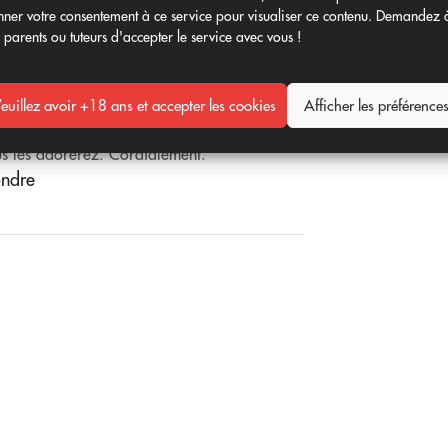
ner votre consentement à ce service pour visualiser ce contenu. Demandez 
 parents ou tuteurs d'accepter le service avec vous !
euillez avoir +18 ans et accepter les cookies
Afficher les préférence
 les moonrocks dans la section de
us les adorerez. Cordialement.
ondre