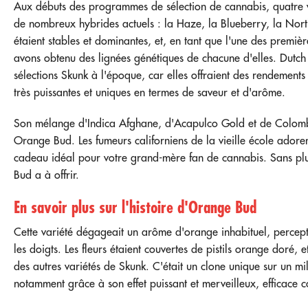
Aux débuts des programmes de sélection de cannabis, quatre v
de nombreux hybrides actuels : la Haze, la Blueberry, la Northe
étaient stables et dominantes, et, en tant que l'une des premi
avons obtenu des lignées génétiques de chacune d'elles. Dutch P
sélections Skunk à l'époque, car elles offraient des rendements 
très puissantes et uniques en termes de saveur et d'arôme.
Son mélange d'Indica Afghane, d'Acapulco Gold et de Colomb
Orange Bud. Les fumeurs californiens de la vieille école adorent
cadeau idéal pour votre grand-mère fan de cannabis. Sans pl
Bud a à offrir.
En savoir plus sur l'histoire d'Orange Bud
Cette variété dégageait un arôme d'orange inhabituel, percept
les doigts. Les fleurs étaient couvertes de pistils orange doré, 
des autres variétés de Skunk. C'était un clone unique sur un mi
notamment grâce à son effet puissant et merveilleux, efficace co