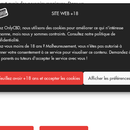
 peut avoir des pouvoirs magiques. Dans un
tif à l'état pur.
SITE WEB +18
ologique ?
z OnlyCBD, nous utilisons des cookies pour améliorer ce qui n'intéresse
sonne, mais nous y sommes contraints. Consultez notre politique de
fidentialité.
z-vous moins de 18 ans ? Malheureusement, vous n'êtes pas autorisé à
.AI
pour générer des personnages.
ner votre consentement à ce service pour visualiser ce contenu. Demandez 
iennes dramatiques.
 parents ou tuteurs d'accepter le service avec vous !
vous permet de superposer des images,
euillez avoir +18 ans et accepter les cookies
Afficher les préférence