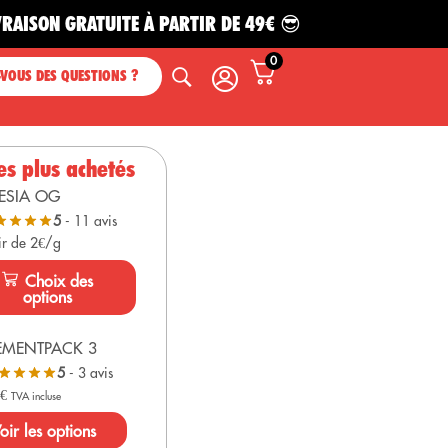
N GRATUITE À PARTIR DE 49€ 😎
0
-VOUS DES QUESTIONS ?
es plus achetés
ESIA OG
5
- 11 avis
ir de 2€/g
Choix des
options
EMENTPACK 3
5
- 3 avis
0
€
TVA incluse
oir les options