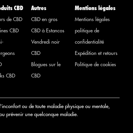
d’autres
oduits CBD
Autres
Mentions légales
régions. ...
urs de CBD
CBD en gros
Mentions légales
ines CBD
CBD à Estancos
politique de
i-
Vendredi noir
confidentialité
rgeons
CBD
Expédition et retours
D
Blogues sur le
Politique de cookies
ks CBD
CBD
'inconfort ou de toute maladie physique ou mentale,
rir ou prévenir une quelconque maladie.