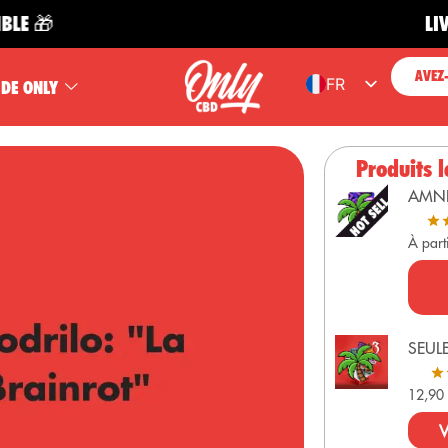
LIVRAISO
AVEZ
FR
 DE ONLY
ES
EN
Produits l
PT
AMN
DE
À part
SEUL
12,9
V