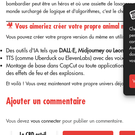
bombardier peut être un héros et où une assiette de lasagnes
monde surchargé de logique et d'algorithmes, c'est le chaos créa
🎥 Vous aimeriez créer votre propre animal myth
Che
per
Vous pouvez créer votre propre version du mème en utilisant :
con
Ave
Des outils d'IA tels que
DALL·E, Midjourney ou Leonardo
don
TTS (comme Uberduck ou ElevenLabs) avec des voix ital
vos
Montage de base dans CapCut ou toute application qui 
des effets de feu et des explosions.
V
Et voilà ! Vous avez maintenant votre propre univers déjanté.
Ajouter un commentaire
Vous devez
vous connecter
pour publier un commentaire.
Le CBD est-il