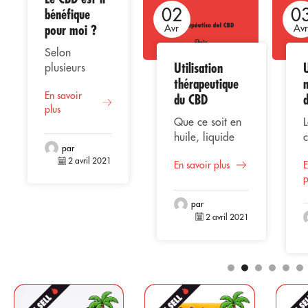
02
02
0
bénéfique
pour moi ?
Avr
Avr
Av
Selon
Utilisation
U
plusieurs
thérapeutique
études, la
En savoir
consommation
du CBD
plus
de CBD ou
Que ce soit en
L
cannabidiol
huile, liquide
représente
par
vaporisé,
une
2 avril 2021
En savoir plus
E
extrait ou
alternative
p
gélules, le CBD
bénéfique
(Cannabidiol)
pour la santé
par
se positionne
l
2 avril 2021
masculine,
parmi les
e
compte tenu
composants les
de son
plus
c
origine
commercialisés
s
naturelle dont
pour le marché
e
les propriétés
pharmaceutique