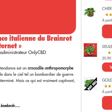
CHER
À part
ce italienne du Brainrot
ternet »
SEUL
l’administrateur OnlyCBD
20,9
V
e tendance est un
crocodile anthropomorphe
ole dans le ciel tel un bombardier de guerre.
GOL
éterminé. Mais ce qui est vraiment captivant,
À part
et bombarde
….