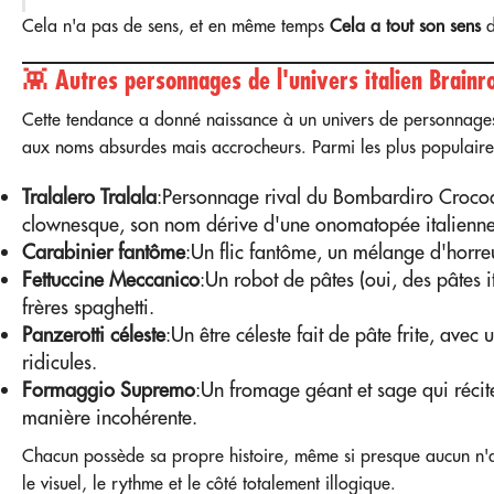
Cela n'a pas de sens, et en même temps
Cela a tout son sens
d
👾 Autres personnages de l'univers italien Brainr
Cette tendance a donné naissance à un univers de personnages 
aux noms absurdes mais accrocheurs. Parmi les plus populaires
Tralalero Tralala
:Personnage rival du Bombardiro Crocodi
clownesque, son nom dérive d'une onomatopée italienn
Carabinier fantôme
:Un flic fantôme, un mélange d'horreur
Fettuccine Meccanico
:Un robot de pâtes (oui, des pâtes i
frères spaghetti.
Panzerotti céleste
:Un être céleste fait de pâte frite, ave
ridicules.
Formaggio Supremo
:Un fromage géant et sage qui réci
manière incohérente.
Chacun possède sa propre histoire, même si presque aucun n'a 
le visuel, le rythme et le côté totalement illogique.