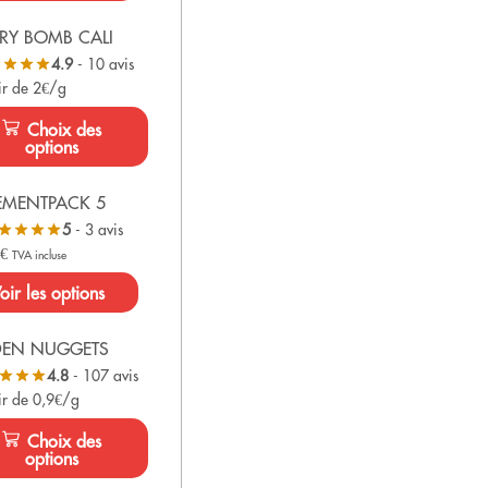
RY BOMB CALI
4.9
- 10 avis
ir de 2€/g
Choix des
options
EMENTPACK 5
5
- 3 avis
0
€
TVA incluse
oir les options
DEN NUGGETS
4.8
- 107 avis
ir de 0,9€/g
Choix des
options