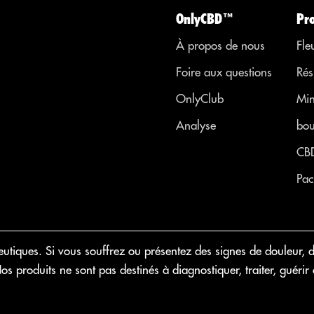
OnlyCBD™
Pr
À propos de nous
Fle
Foire aux questions
Rés
OnlyClub
Min
Analyse
bou
CB
Pac
iques. Si vous souffrez ou présentez des signes de douleur, d
 Nos produits ne sont pas destinés à diagnostiquer, traiter, gué