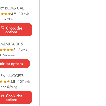
RY BOMB CALI
4.9
- 10 avis
ir de 2€/g
Choix des
options
EMENTPACK 5
5
- 3 avis
0
€
TVA incluse
oir les options
DEN NUGGETS
4.8
- 107 avis
ir de 0,9€/g
Choix des
options