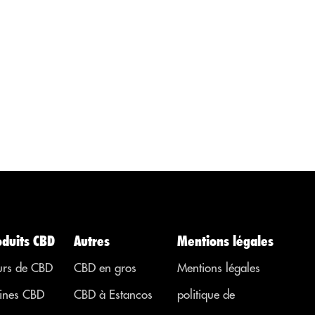
humain. D'où
procurer un
l'importance
effet
de la question
analgésique,
e
que...
régulateur,
anti-
inflammatoire
à action
psychotrope
pour traiter
les maladies,
les affections.
..
ou des
symptômes
provenant
d’autres
oduits CBD
Autres
Mentions légales
régions. ...
urs de CBD
CBD en gros
Mentions légales
ines CBD
CBD à Estancos
politique de