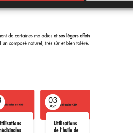
tre énergie et nos relations sociales et
ment de certaines maladies
et ses légers effets
un composé naturel, très sûr et bien toléré.
3
03
03
r
Avr
Avr
tilisations
Utilisations
Le CBD et
médicinales
de l'huile de
son usage