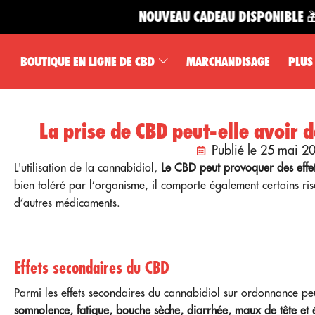
NOUVEAU CADEAU DISPONIBLE 🎁
BOUTIQUE EN LIGNE DE CBD
MARCHANDISAGE
PLUS
La prise de CBD peut-elle avoir d
Publié le 25 mai 2
L'utilisation de la
cannabidiol
,
Le CBD peut provoquer des effe
bien toléré par l’organisme, il comporte également certains ri
d’autres médicaments.
Effets secondaires du CBD
Parmi les
effets secondaires
du cannabidiol sur ordonnance pe
somnolence, fatigue, bouche sèche, diarrhée,
maux de tête et 