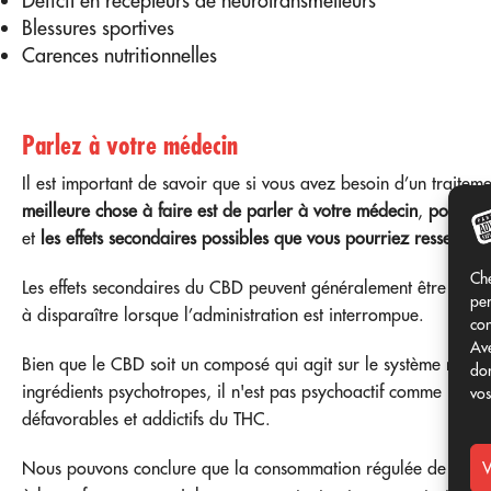
Déficit en récepteurs de neurotransmetteurs
Blessures sportives
Carences nutritionnelles
Parlez à votre médecin
Il est important de savoir que si vous avez besoin d’un traite
meilleure chose à faire est de parler à votre médecin
,
pour t'e
et
les effets secondaires possibles que vous pourriez ressentir
.
Che
Les effets secondaires du CBD peuvent généralement être contr
per
à disparaître lorsque l’administration est interrompue.
con
Ave
Bien que le CBD soit un composé qui agit sur le système nerveux
don
ingrédients psychotropes, il n'est pas psychoactif comme le tét
vos
défavorables et addictifs du THC.
Nous pouvons conclure que la consommation régulée de
Le CB
V