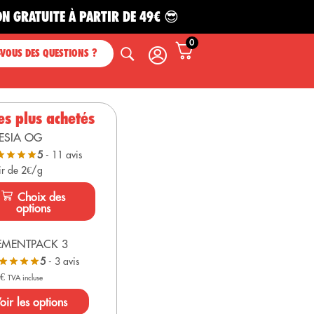
TUITE À PARTIR DE 49€ 😎
0
-VOUS DES QUESTIONS ?
es plus achetés
ESIA OG
5
- 11 avis
ir de 2€/g
Choix des
options
EMENTPACK 3
5
- 3 avis
0
€
TVA incluse
oir les options