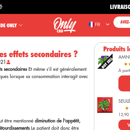
LIVRAISON GRA
AVEZ
FR
 DE ONLY
ES
EN
Produits l
es effets secondaires ?
PT
AMN
021
DE
ts secondaires
Et même s’il est généralement
À part
sques lorsque sa consommation interagit avec
SEUL
12,9
ut être mentionné
diminution de l'appétit,
V
étourdissements
Le patient doit donc être