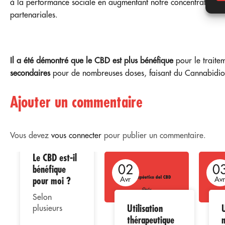
à la performance sociale en augmentant notre concentration, no
partenariales.
Il a été démontré que le CBD est plus bénéfique
pour le traite
secondaires
pour de nombreuses doses, faisant du Cannabidiol 
Ajouter un commentaire
Vous devez
vous connecter
pour publier un commentaire.
Le CBD est-il
02
02
0
bénéfique
pour moi ?
Avr
Avr
Av
Selon
Utilisation
U
plusieurs
thérapeutique
études, la