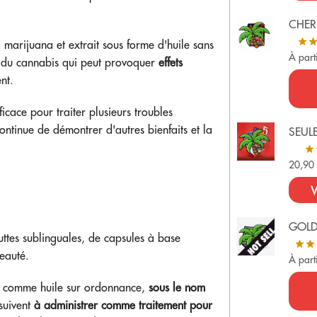
CHER
marijuana et extrait sous forme d'huile sans
À part
f du cannabis qui peut provoquer
effets
nt.
cace pour traiter plusieurs troubles
ontinue de démontrer d'autres bienfaits et la
SEUL
20,9
V
GOL
uttes sublinguales, de capsules à base
beauté.
À part
comme huile sur ordonnance,
sous le nom
rsuivent
à administrer comme traitement pour