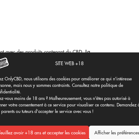
ment avec des produits contenant du CBD,
La
xpliquer
les doses que vous devez prendre
SITE WEB +18
z OnlyCBD, nous utilisons des cookies pour améliorer ce qui n'intéresse
ecarrés en réduisant la dose et ont tendance
sonne, mais nous y sommes contraints. Consultez notre politique de
fidentialité.
z-vous moins de 18 ans ? Malheureusement, vous n'êtes pas autorisé à
 central, ce qui le place sur la liste des
ner votre consentement à ce service pour visualiser ce contenu. Demandez 
rahydrocannabinol et peut atténuer les effets
 parents ou tuteurs d'accepter le service avec vous !
D apporte de grands bienfaits
à la santé et
euillez avoir +18 ans et accepter les cookies
Afficher les préférence