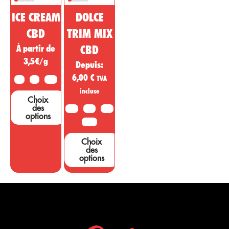
ICE CREAM
DOLCE
CBD
TRIM MIX
À partir de
CBD
3,5€/g
Depuis:
6,00
€
TVA
2G
5G
10G
incluse
Choix
des
10G
20G
50G
options
100G
Choix
des
options