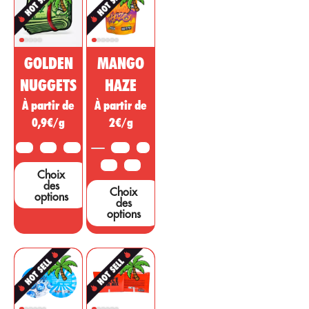
et cosmétique.
inflammatoire à
Cette substance
action
de cannabis non
psychotrope
psychoactive est
pour traiter les
GOLDEN
MANGO
vendue comme
maladies, les
un médicament
affections. ou
NUGGETS
HAZE
miracle,
des symptômes
À partir de
À partir de
cependant, de
provenant
nombreuses
0,9€/g
2€/g
d’autres régions.
études et tests
...
sont nécessaires
10G
25G
50G
3,5G
5G
pour étayer ces
10G
25G
Choix
affirmations....
des
Choix
options
des
options