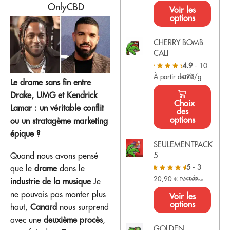
OnlyCBD
Voir les
options
CHERRY BOMB
CALI
4.9
- 10
avis
À partir de 2€/g
Le drame sans fin entre
Drake, UMG et Kendrick
Choix
Lamar : un véritable conflit
des
options
ou un stratagème marketing
épique ?
SEULEMENTPACK
5
Quand nous avons pensé
5
- 3
que le
drame
dans le
avis
20,90
€
TVA incluse
industrie de la musique
Je
ne pouvais pas monter plus
Voir les
options
haut,
Canard
nous surprend
avec une
deuxième procès
,
GOLDEN