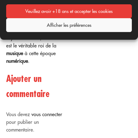
reproductions
Ils
Veuillez avoir +18 ans et accepter les cookies
continueront à s'élever et
nous serons là, à profiter de
Afficher les préférences
la
montrer
. Parce que,
soyons honnêtes, le
drame
Il
est le véritable roi de la
musique
à cette époque
numérique
.
Ajouter un
commentaire
Vous devez
vous connecter
pour publier un
commentaire.