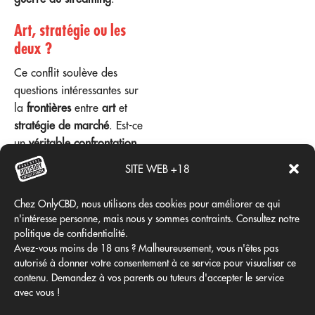
Art, stratégie ou les
deux ?
Ce conflit soulève des
questions intéressantes sur
la
frontières
entre
art
et
stratégie de marché
. Est-ce
un
véritable confrontation
entre
Canard
et
UMG
, ou
SITE WEB +18
nous regardons un chef-
d'œuvre du
marketing viral
?
Chez OnlyCBD, nous utilisons des cookies pour améliorer ce qui
Après tout, les deux
Canard
n'intéresse personne, mais nous y sommes contraints. Consultez notre
comme
Kendrick Lamar
sont
politique de confidentialité.
arrivés en tête en termes de
Avez-vous moins de 18 ans ? Malheureusement, vous n'êtes pas
autorisé à donner votre consentement à ce service pour visualiser ce
pertinence
et
Nombres
.
contenu. Demandez à vos parents ou tuteurs d'accepter le service
avec vous !
La vérité est que, même si
cela
histoire
continuer, le