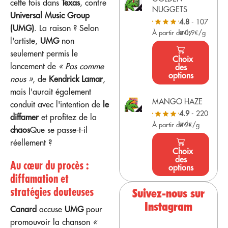
cette fois dans
Texas
, contre
NUGGETS
Universal Music Group
4.8
- 107
(UMG)
. La raison ? Selon
avis
À partir de 0,9€/g
l'artiste,
UMG
non
seulement permis le
Choix
lancement de
« Pas comme
des
options
nous »
, de
Kendrick Lamar
,
mais l'aurait également
MANGO HAZE
conduit avec l'intention de
le
4.9
- 220
diffamer
et profitez de la
avis
À partir de 2€/g
chaos
Que se passe-t-il
réellement ?
Choix
des
Au cœur du procès :
options
diffamation et
stratégies douteuses
Suivez-nous sur
Instagram
Canard
accuse
UMG
pour
promouvoir la chanson
«