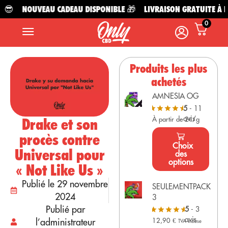
😎
NOUVEAU CADEAU DISPONIBLE 🎁
LIVRAISON GRATUITE À PAR
0
Produits les plus
achetés
AMNESIA OG
5
- 11
avis
Drake et son
À partir de 2€/g
procès contre
Choix
Universal pour
des
options
« Not Like Us »
Publié le 29 novembre
SEULEMENTPACK
2024
3
Publié par
5
- 3
avis
l’administrateur
12,90
€
TVA incluse