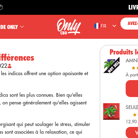
LIVRAISON
AVEZ
FR
 DE ONLY
ES
EN
Produits l
ifférences
PT
AMN
022
DE
, les indicas offrent une option apaisante et
À part
ndica sont les plus connues. Bien qu'elles
es, on pense généralement qu'elles agissent
SEUL
12,9
ergisant qui peut soulager le stress, stimuler
cas sont associées à la relaxation, ce qui
V