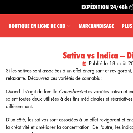
EXPÉDITION 24/48h 📦
BOUTIQUE EN LIGNE DE CBD
MARCHANDISAGE
PLUS
Sativa vs Indica – D
Publié le 18 août 2
Si les sativas sont associées à un effet énergisant et revigorant
relaxante. Découvrez ces variétés de cannabis :
Quand il s'agit de famille
Cannabacées
Les variétés sativa et i
soient toutes deux utilisées à des fins médicinales et récréativ
différemment.
D'un côté, les sativas sont associées à un effet revigorant et én
la créativité et améliorer la concentration. De l'autre, les indi