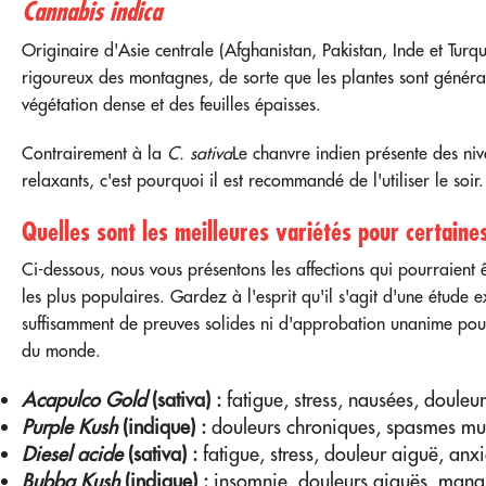
Cannabis indica
Originaire d'Asie centrale (Afghanistan, Pakistan, Inde et Turqu
rigoureux des montagnes, de sorte que les plantes sont généra
végétation dense et des feuilles épaisses.
Contrairement à la
C. sativa
Le chanvre indien présente des niv
relaxants, c'est pourquoi il est recommandé de l'utiliser le soir.
Quelles sont les meilleures variétés pour certaine
Ci-dessous, nous vous présentons les affections qui pourraient êt
les plus populaires. Gardez à l'esprit qu'il s'agit d'une étude 
suffisamment de preuves solides ni d'approbation unanime pour
du monde.
Acapulco Gold
(sativa) :
fatigue, stress, nausées, douleur
Purple Kush
(indique) :
douleurs chroniques, spasmes mus
Diesel acide
(sativa) :
fatigue, stress, douleur aiguë, anxi
Bubba Kush
(indique) :
insomnie, douleurs aiguës, manqu