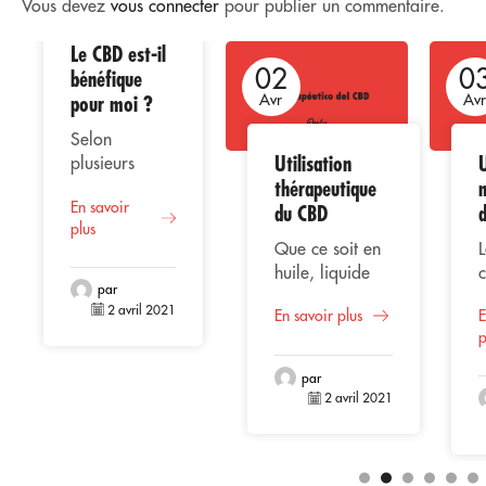
Vous devez
vous connecter
pour publier un commentaire.
Le CBD est-il
02
02
0
bénéfique
pour moi ?
Avr
Avr
Av
Selon
Utilisation
U
plusieurs
thérapeutique
études, la
En savoir
consommation
du CBD
plus
de CBD ou
Que ce soit en
L
cannabidiol
huile, liquide
représente
par
vaporisé,
une
2 avril 2021
En savoir plus
E
extrait ou
alternative
p
gélules, le CBD
bénéfique
(Cannabidiol)
pour la santé
par
se positionne
l
2 avril 2021
masculine,
parmi les
e
compte tenu
composants les
de son
plus
c
origine