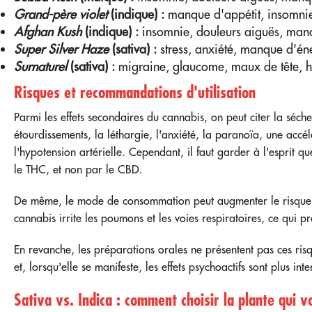
Grand-père violet
(indique) :
manque d'appétit, insomnie
Afghan Kush
(indique) :
insomnie, douleurs aiguës, manq
Super Silver Haze
(sativa) :
stress, anxiété, manque d'én
Surnaturel
(sativa) :
migraine, glaucome, maux de tête, 
Risques et recommandations d'utilisation
Parmi les effets secondaires du cannabis, on peut citer la séche
étourdissements, la léthargie, l'anxiété, la paranoïa, une acc
l'hypotension artérielle. Cependant, il faut garder à l'esprit q
le THC, et non par le CBD.
De même, le mode de consommation peut augmenter le risque d
cannabis irrite les poumons et les voies respiratoires, ce qui p
En revanche, les préparations orales ne présentent pas ces ri
et, lorsqu'elle se manifeste, les effets psychoactifs sont plus in
Sativa vs. Indica : comment choisir la plante qui v