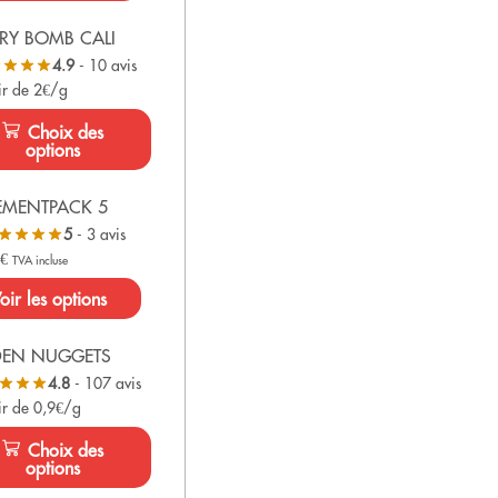
RY BOMB CALI
4.9
- 10 avis
ir de 2€/g
Choix des
options
EMENTPACK 5
5
- 3 avis
0
€
TVA incluse
oir les options
DEN NUGGETS
4.8
- 107 avis
ir de 0,9€/g
Choix des
options