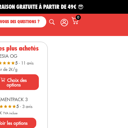
 GRATUITE À PARTIR DE 49€ 😎
0
-VOUS DES QUESTIONS ?
es plus achetés
ESIA OG
5
- 11 avis
ir de 2€/g
Choix des
options
EMENTPACK 3
5
- 3 avis
0
€
TVA incluse
oir les options