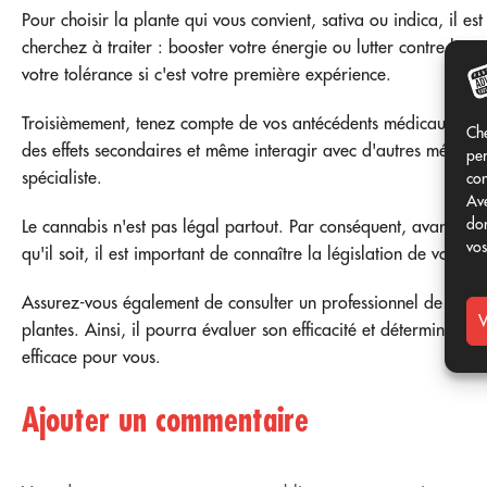
Pour choisir la plante qui vous convient, sativa ou indica, il e
cherchez à traiter : booster votre énergie ou lutter contre l'ins
votre tolérance si c'est votre première expérience.
Troisièmement, tenez compte de vos antécédents médicaux. N'o
Che
des effets secondaires et même interagir avec d'autres médicam
per
spécialiste.
con
Ave
don
Le cannabis n'est pas légal partout. Par conséquent, avant d
vos
qu'il soit, il est important de connaître la législation de votre p
Assurez-vous également de consulter un professionnel de la sant
V
plantes. Ainsi, il pourra évaluer son efficacité et déterminer qu
efficace pour vous.
Ajouter un commentaire