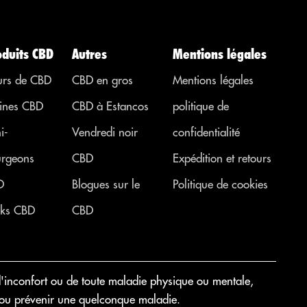
symptômes
provenant
d’autres
oduits CBD
Autres
Mentions légales
régions. ...
urs de CBD
CBD en gros
Mentions légales
ines CBD
CBD à Estancos
politique de
i-
Vendredi noir
confidentialité
rgeons
CBD
Expédition et retours
D
Blogues sur le
Politique de cookies
ks CBD
CBD
'inconfort ou de toute maladie physique ou mentale,
rir ou prévenir une quelconque maladie.