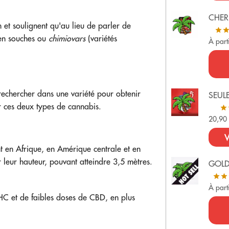
CHER
n et soulignent qu'au lieu de parler de
s en souches ou
chimiovars
(variétés
À part
echercher dans une variété pour obtenir
SEUL
r ces deux types de cannabis.
20,9
V
t en Afrique, en Amérique centrale et en
ar leur hauteur, pouvant atteindre 3,5 mètres.
GOL
À part
HC et de faibles doses de CBD, en plus