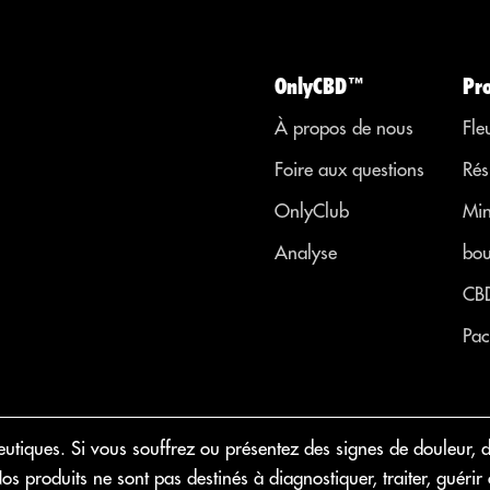
Grâce à sa
cohérence...
OnlyCBD™
Pr
À propos de nous
Fle
Foire aux questions
Rés
OnlyClub
Min
Analyse
bou
CB
Pac
iques. Si vous souffrez ou présentez des signes de douleur, d
 Nos produits ne sont pas destinés à diagnostiquer, traiter, gué