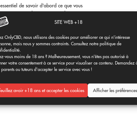
st essentiel de savoir d'abord ce que vous
omnie. Ensuite, il est important de connaître
SITE WEB +18
ubliez pas que cette plante peut provoquer
z OnlyCBD, nous utilisons des cookies pour améliorer ce qui n'intéresse
ents ; il est donc préférable de consulter un
sonne, mais nous y sommes contraints. Consultez notre politique de
fidentialité.
z-vous moins de 18 ans ? Malheureusement, vous n'êtes pas autorisé à
ner votre consentement à ce service pour visualiser ce contenu. Demandez 
'acheter ou de consommer du cannabis, quel
 parents ou tuteurs d'accepter le service avec vous !
ays.
é ou un spécialiste de cette famille de
euillez avoir +18 ans et accepter les cookies
Afficher les préférence
elle espèce, sativa ou indica, est la plus