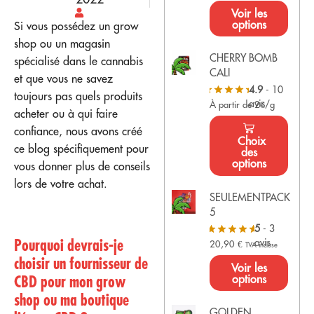
Voir les
options
Si vous possédez un grow
shop ou un magasin
CHERRY BOMB
spécialisé dans le cannabis
CALI
et que vous ne savez
4.9
- 10
toujours pas quels produits
avis
À partir de 2€/g
acheter ou à qui faire
confiance, nous avons créé
Choix
ce blog spécifiquement pour
des
options
vous donner plus de conseils
lors de votre achat.
SEULEMENTPACK
5
5
- 3
Pourquoi devrais-je
avis
20,90
€
TVA incluse
choisir un fournisseur de
Voir les
CBD pour mon grow
options
shop ou ma boutique
GOLDEN