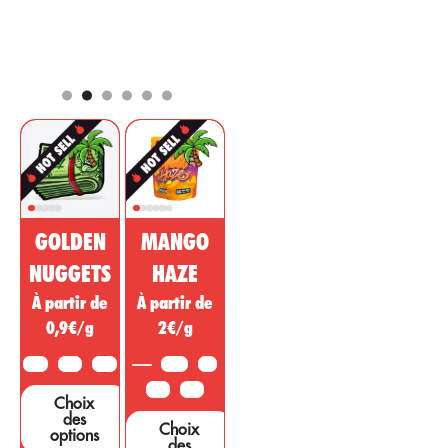
(Cannabidiol) se
son origine
positionne
par
naturelle dont
2 avril 2021
parmi les
les propriétés
composants les
sont bien
plus
connues pour
commercialisés
procurer un effet
pour le marché
analgésique,
pharmaceutique
régulateur, anti-
et cosmétique.
inflammatoire à
Cette substance
action
de cannabis non
psychotrope
psychoactive est
pour traiter les
GOLDEN
MANGO
vendue comme
maladies, les
un médicament
affections. ou
NUGGETS
HAZE
miracle,
des symptômes
À partir de
À partir de
cependant, de
provenant
nombreuses
0,9€/g
2€/g
d’autres régions.
études et tests
...
sont nécessaires
10G
25G
50G
3,5G
5G
pour étayer ces
10G
25G
Choix
affirmations....
des
Choix
options
des