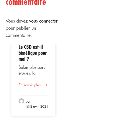
commentaire
Vous devez
vous connecter
pour publier un
commentaire.
Le CBD est-il
02
02
bénéfique pour
moi ?
Avr
Avr
Selon plusieurs
études, la
consommation
Utilisation
de CBD ou
En savoir plus
thérapeutique
cannabidiol
du CBD
représente une
Que ce soit en
alternative
par
huile, liquide
2 avril 2021
bénéfique pour
vaporisé, extrait
la santé
ou gélules, le
En savoir plus
masculine,
CBD
compte tenu de