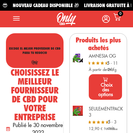
😎
NOUVEAU CADEAU DISPONIBLE 🎁
LIVRAISON GRATUITE À PAR
0
Produits les plus
achetés
AMNESIA OG
5
- 11
avis
CHOISISSEZ LE
À partir de 2€/g
MEILLEUR
Choix
FOURNISSEUR
des
options
DE CBD POUR
VOTRE
SEULEMENTPACK
ENTREPRISE
3
5
- 3
Publié le 30 novembre
avis
12,90
€
TVA incluse
2022