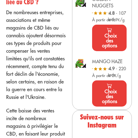
liée au CBD ?
NUGGETS
De nombreuses entreprises,
4.8
- 107
avis
associations et même
À partir de 0,9€/g
magasins de CBD liés au
cannabis ajoutent désormais
Choix
des
ces types de produits pour
options
compenser les ventes
limitées qu'ils ont constatées
MANGO HAZE
récemment, compte tenu du
4.9
- 220
fort déclin de l'économie,
avis
À partir de 2€/g
selon certains, en raison de
la guerre en cours entre la
Choix
des
Russie et l'Ukraine.
options
Cette baisse des ventes
Suivez-nous sur
incite de nombreux
Instagram
magasins à privilégier le
CBD, en faisant leur produit