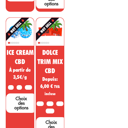
options
ICE CREAM
DOLCE
CBD
TRIM MIX
À partir de
CBD
3,5€/g
Depuis:
6,00
€
TVA
2G
5G
10G
incluse
Choix
des
10G
20G
50G
options
100G
Choix
des