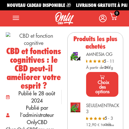
NOUVEAU CADEAU DISPONIBLE 🎁
LIVRAISON GRATUITE À PARTIR
0
Produits les plus
achetés
CBD et fonctions
AMNESIA OG
cognitives : le
5
- 11
CBD peut-il
avis
À partir de 2€/g
améliorer votre
Choix
esprit ?
des
options
Publié le 28 août
2024
SEULEMENTPACK
Publié par
3
l’administrateur
5
- 3
OnlyCBD
avis
12,90
€
TVA incluse