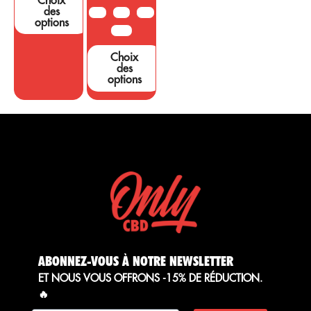
Choix
des
10G
20G
50G
options
100G
Choix
des
options
ABONNEZ-VOUS À NOTRE NEWSLETTER
ET NOUS VOUS OFFRONS -15% DE RÉDUCTION.
🔥