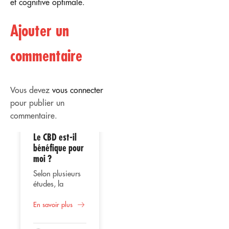
et cognitive optimale.
Ajouter un
commentaire
Vous devez
vous connecter
pour publier un
commentaire.
Le CBD est-il
02
02
bénéfique pour
moi ?
Avr
Avr
Selon plusieurs
études, la
consommation
Utilisation
de CBD ou
En savoir plus
thérapeutique
cannabidiol
du CBD
représente une