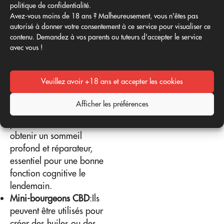
du sommeil, améliorant
politique de confidentialité.
Avez-vous moins de 18 ans ? Malheureusement, vous n'êtes pas
ainsi la qualité du
autorisé à donner votre consentement à ce service pour visualiser ce
sommeil, ce qui profite à
contenu. Demandez à vos parents ou tuteurs d'accepter le service
son tour à la fonction
avec vous !
cognitive globale.
Utilisation de fleurs et de mini-
Veuillez avoir +18 ans et accepter les cookies
bourgeons de CBD
Fleurs de CBD
Vaporisés
Afficher les préférences
avant le coucher, ils
peuvent vous aider à
obtenir un sommeil
profond et réparateur,
essentiel pour une bonne
fonction cognitive le
lendemain.
Mini-bourgeons CBD
:Ils
peuvent être utilisés pour
créer des huiles ou des