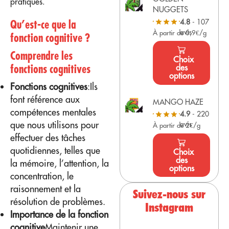
pratiques.
NUGGETS
Qu’est-ce que la
4.8
- 107
avis
À partir de 0,9€/g
fonction cognitive ?
Comprendre les
Choix
fonctions cognitives
des
options
Fonctions cognitives
:Ils
font référence aux
MANGO HAZE
compétences mentales
4.9
- 220
que nous utilisons pour
avis
À partir de 2€/g
effectuer des tâches
quotidiennes, telles que
Choix
des
la mémoire, l’attention, la
options
concentration, le
raisonnement et la
Suivez-nous sur
résolution de problèmes.
Instagram
Importance de la fonction
cognitive
Maintenir une