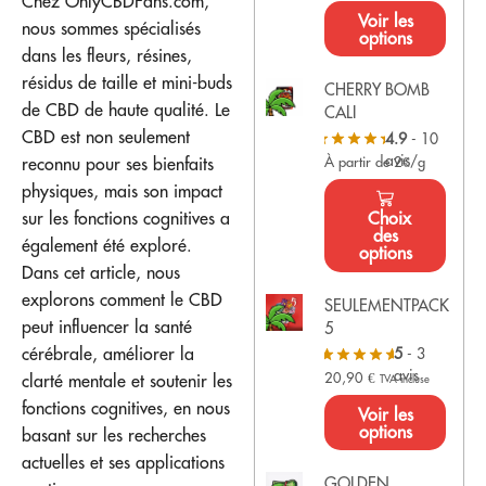
Chez OnlyCBDFans.com,
Voir les
nous sommes spécialisés
options
dans les fleurs, résines,
résidus de taille et mini-buds
CHERRY BOMB
de CBD de haute qualité. Le
CALI
CBD est non seulement
4.9
- 10
avis
reconnu pour ses bienfaits
À partir de 2€/g
physiques, mais son impact
Choix
sur les fonctions cognitives a
des
également été exploré.
options
Dans cet article, nous
explorons comment le CBD
SEULEMENTPACK
peut influencer la santé
5
cérébrale, améliorer la
5
- 3
avis
20,90
€
clarté mentale et soutenir les
TVA incluse
fonctions cognitives, en nous
Voir les
options
basant sur les recherches
actuelles et ses applications
GOLDEN