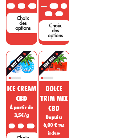
...
sont nécessaires
10G
25G
50G
3,5G
5G
pour étayer ces
10G
25G
Choix
affirmations....
des
Choix
options
des
options
ICE CREAM
DOLCE
CBD
TRIM MIX
À partir de
CBD
3,5€/g
Depuis:
6,00
€
TVA
2G
5G
10G
incluse