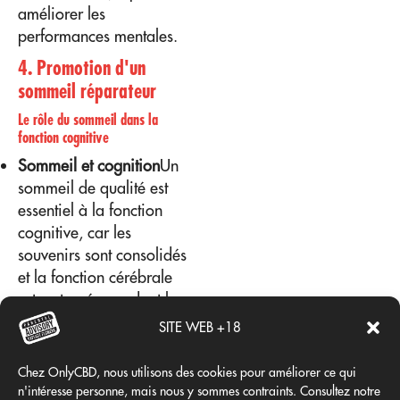
améliorer les
performances mentales.
4. Promotion d'un
sommeil réparateur
Le rôle du sommeil dans la
fonction cognitive
Sommeil et cognition
Un
sommeil de qualité est
essentiel à la fonction
cognitive, car les
souvenirs sont consolidés
et la fonction cérébrale
est restaurée pendant le
sommeil.
SITE WEB +18
Le CBD pour améliorer le
sommeil
Le CBD peut
Chez OnlyCBD, nous utilisons des cookies pour améliorer ce qui
aider à réguler le cycle
n'intéresse personne, mais nous y sommes contraints. Consultez notre