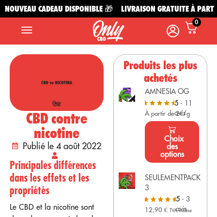
UVEAU CADEAU DISPONIBLE 🎁
LIVRAISON GRATUITE À PARTIR DE
0
Produits les plus
achetés
AMNESIA OG
5
- 11
avis
CBD contre
À partir de 2€/g
nicotine
Choix
Publié le 4 août 2022
des
options
Principales différences
dans les effets et les
SEULEMENTPACK
propriétés
3
5
- 3
Le CBD et la nicotine sont
avis
12,90
€
TVA incluse