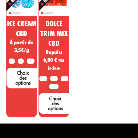
ICE CREAM
DOLCE
CBD
TRIM MIX
À partir de
CBD
3,5€/g
Depuis:
6,00
€
TVA
2G
5G
10G
incluse
Choix
des
10G
20G
50G
options
100G
Choix
des
options