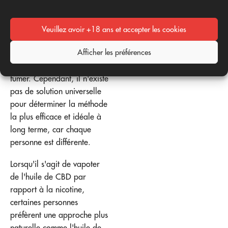
de GABA (le
neurotransmetteur «
Veuillez avoir +18 ans et accepter les cookies
dépresseur »).
Afficher les préférences
Il existe de nombreuses
options pour arrêter de
fumer. Cependant, il n'existe
pas de solution universelle
pour déterminer la méthode
la plus efficace et idéale à
long terme, car chaque
personne est différente.
Lorsqu'il s'agit de vapoter
de l'huile de CBD par
rapport à la nicotine,
certaines personnes
préfèrent une approche plus
naturelle comme l'huile de