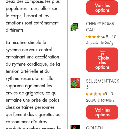
deux des composés les plus
Voir les
populaires. Leurs effets sur
options
le corps, l'esprit et les
émotions sont extrêmement
CHERRY BOMB
différents.
CALI
4.9
- 10
La nicotine stimule le
avis
À partir de 2€/g
système nerveux central,
entraînant une accélération
Choix
des
du rythme cardiaque, de la
options
tension artérielle et du
rythme respiratoire. Elle
SEULEMENTPACK
supprime également les
5
envies de grignoter, ce qui
5
- 3
avis
entraîne une prise de poids
20,90
€
TVA incluse
chez certaines personnes
Voir les
qui fument des cigarettes ou
options
consomment d'autres
GOLDEN
produits du tabac comme la