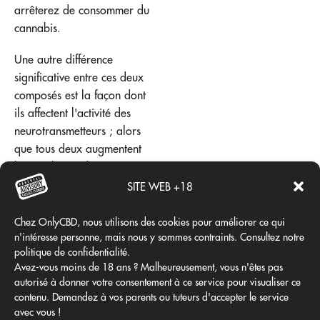
arrêterez de consommer du
cannabis.
Une autre différence
significative entre ces deux
composés est la façon dont
ils affectent l'activité des
neurotransmetteurs ; alors
que tous deux augmentent
la stimulation des récepteurs
de la dopamine, l'un le fait
SITE WEB +18
en se liant à eux, tandis que
l'autre agit plus
Chez OnlyCBD, nous utilisons des cookies pour améliorer ce qui
n'intéresse personne, mais nous y sommes contraints. Consultez notre
indirectement en stimulant la
politique de confidentialité.
production
Avez-vous moins de 18 ans ? Malheureusement, vous n'êtes pas
d'endocannabinoïdes
autorisé à donner votre consentement à ce service pour visualiser ce
comme l'anandamide, ce
contenu. Demandez à vos parents ou tuteurs d'accepter le service
qui augmente la libération
avec vous !