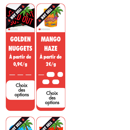
procurer un effet
pour le marché
analgésique,
pharmaceutique
régulateur, anti-
et cosmétique.
inflammatoire à
Cette substance
action
de cannabis non
psychotrope
psychoactive est
pour traiter les
GOLDEN
MANGO
vendue comme
maladies, les
un médicament
affections. ou
NUGGETS
HAZE
miracle,
des symptômes
À partir de
À partir de
cependant, de
provenant
nombreuses
0,9€/g
2€/g
d’autres régions.
études et tests
...
sont nécessaires
3,5G
5G
pour étayer ces
10G
25G
Choix
affirmations....
des
Choix
options
des
options