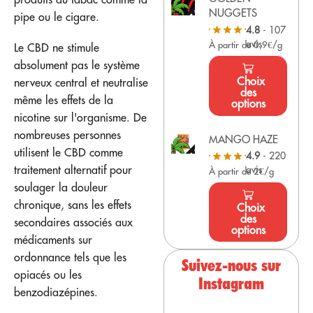
NUGGETS
pipe ou le cigare.
4.8
- 107
avis
À partir de 0,9€/g
Le CBD ne stimule
absolument pas le système
Choix
nerveux central et neutralise
des
même les effets de la
options
nicotine sur l'organisme. De
nombreuses personnes
MANGO HAZE
utilisent le CBD comme
4.9
- 220
traitement alternatif pour
avis
À partir de 2€/g
soulager la douleur
chronique, sans les effets
Choix
des
secondaires associés aux
options
médicaments sur
ordonnance tels que les
Suivez-nous sur
opiacés ou les
Instagram
benzodiazépines.