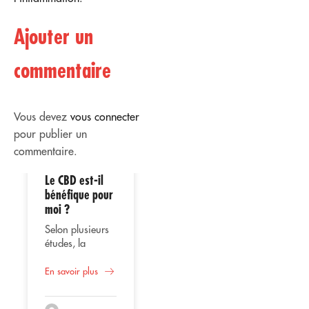
Ajouter un
commentaire
Vous devez
vous connecter
pour publier un
commentaire.
Le CBD est-il
02
02
bénéfique pour
moi ?
Avr
Avr
Selon plusieurs
études, la
consommation
Utilisation
de CBD ou
En savoir plus
thérapeutique
cannabidiol
du CBD
représente une