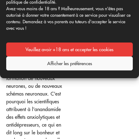
politique de confidentialité.
un neurotransmetteur
Avez-vous moins de 18 ans ? Malheureusement, vous n'êtes pas
rapidement décomposé par
autorisé à donner votre consentement à ce service pour visualiser ce
les fonctions corporelles.
contenu. Demandez à vos parents ou tuteurs d'accepter le service
C'est pourquoi, même si elle
avec vous !
procure un effet
euphorisant, celui-ci ne dure
pas éternellement.
Veuillez avoir +18 ans et accepter les cookies
L'anandamide stimule la
Afficher les préférences
neurogenèse, c'est-à-dire la
formation de nouveaux
neurones, ou de nouveaux
schémas neuronaux. C'est
pourquoi les scientifiques
attribuent à l'anandamide
des effets anxiolytiques et
antidépresseurs, ce qui en
dit long sur le bonheur et