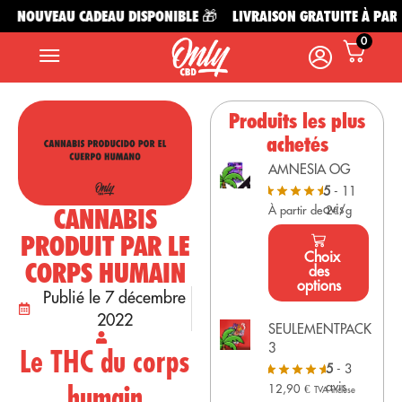
NOUVEAU CADEAU DISPONIBLE 🎁
LIVRAISON GRATUITE À PARTIR 
0
Produits les plus
achetés
AMNESIA OG
5
- 11
avis
CANNABIS
À partir de 2€/g
PRODUIT PAR LE
Choix
CORPS HUMAIN
des
options
Publié le 7 décembre
2022
SEULEMENTPACK
3
Le THC du corps
5
- 3
humain
avis
12,90
€
TVA incluse