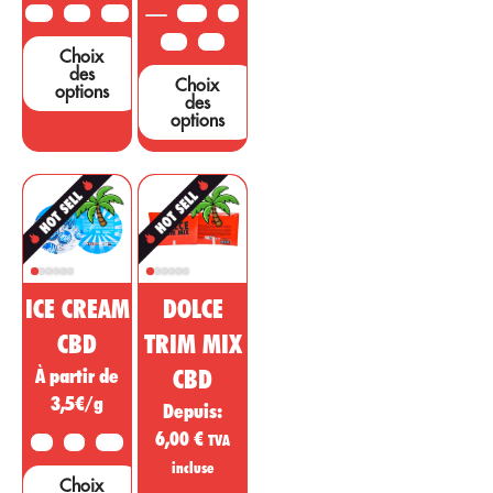
sont nécessaires
10G
25G
50G
3,5G
5G
pour étayer ces
10G
25G
Choix
affirmations....
des
Choix
options
des
options
ICE CREAM
DOLCE
CBD
TRIM MIX
À partir de
CBD
3,5€/g
Depuis:
6,00
€
TVA
2G
5G
10G
incluse
Choix