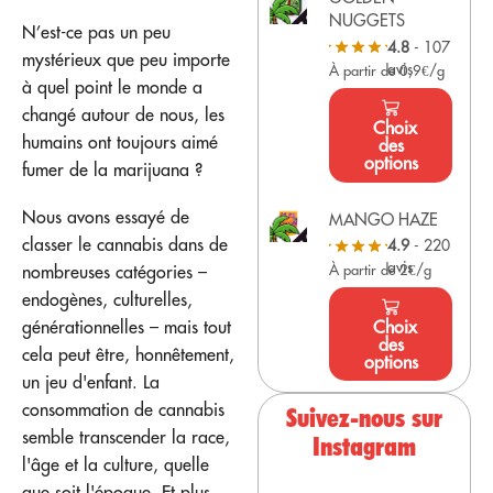
NUGGETS
N’est-ce pas un peu
4.8
- 107
mystérieux que peu importe
avis
À partir de 0,9€/g
à quel point le monde a
changé autour de nous, les
Choix
humains ont toujours aimé
des
options
fumer de la marijuana ?
Nous avons essayé de
MANGO HAZE
classer le cannabis dans de
4.9
- 220
avis
À partir de 2€/g
nombreuses catégories –
endogènes, culturelles,
Choix
générationnelles – mais tout
des
cela peut être, honnêtement,
options
un jeu d'enfant. La
consommation de cannabis
Suivez-nous sur
semble transcender la race,
Instagram
l'âge et la culture, quelle
que soit l'époque. Et plus