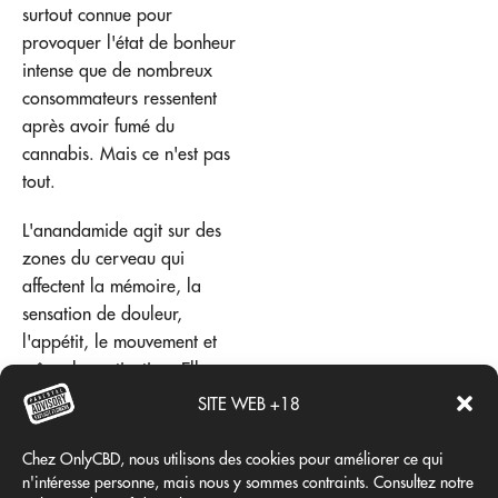
surtout connue pour
provoquer l'état de bonheur
intense que de nombreux
consommateurs ressentent
après avoir fumé du
cannabis. Mais ce n'est pas
tout.
L'anandamide agit sur des
zones du cerveau qui
affectent la mémoire, la
sensation de douleur,
l'appétit, le mouvement et
même la motivation. Elle a
également des effets sur le
SITE WEB +18
système reproducteur, ce qui
signifie qu'elle affecte la
Chez OnlyCBD, nous utilisons des cookies pour améliorer ce qui
fertilité. C'est essentiellement
n'intéresse personne, mais nous y sommes contraints. Consultez notre