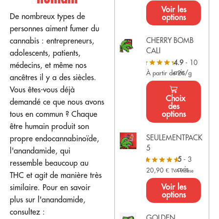
Voir les
De nombreux types de
options
personnes aiment fumer du
cannabis : entrepreneurs,
CHERRY BOMB
CALI
adolescents, patients,
4.9
- 10
médecins, et même nos
avis
À partir de 2€/g
ancêtres il y a des siècles.
Vous êtes-vous déjà
Choix
demandé ce que nous avons
des
options
tous en commun ? Chaque
être humain produit son
SEULEMENTPACK
propre endocannabinoïde,
5
l'anandamide, qui
5
- 3
ressemble beaucoup au
avis
20,90
€
TVA incluse
THC et agit de manière très
Voir les
similaire. Pour en savoir
options
plus sur l'anandamide,
consultez :
GOLDEN