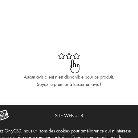
Aucun avis client n'est disponible pour ce produit.
Soyez le premier à laisser un avis !
SITE WEB +18
z OnlyCBD, nous utilisons des cookies pour améliorer ce qui n'intéresse
sonne, mais nous y sommes contraints. Consultez notre politique de