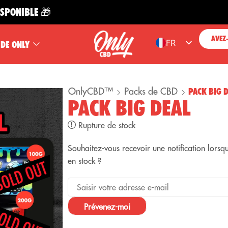
BLE 🎁
LI
AVEZ
FR
 DE ONLY
ES
EN
OnlyCBD™
Packs de CBD
PACK BIG 
PT
PACK BIG DEAL
DE
Rupture de stock
Souhaitez-vous recevoir une notification lors
en stock ?
Prévenez-moi