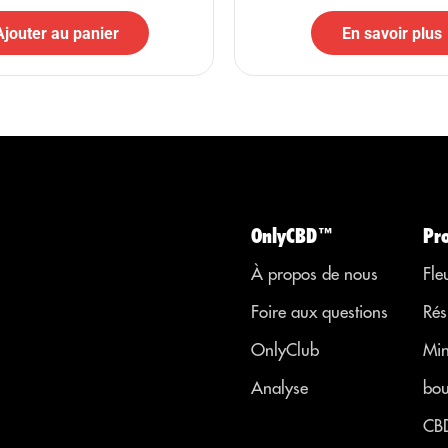
Ajouter au panier
En savoir plus
OnlyCBD™
Pr
À propos de nous
Fle
Foire aux questions
Rés
OnlyClub
Min
Analyse
bou
CB