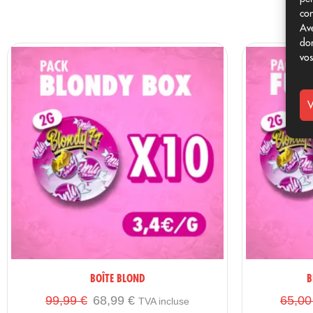
100 g de
Mix de garnitures originales
con
100 g de
Mélange de garnitures Dolce
Ave
PRODUITS EXCLUSIFS ONLYCBDFANS
don
vos
2 porte-clés
unique dans la maison
2 articles
pour que vous puissiez continuer à vous amuser 
V
«PACK GRANDE AFFAIRE»
– Prenez plus et payez moins
BOÎTE BLOND
B
99,99
€
68,99
€
65,0
TVA incluse