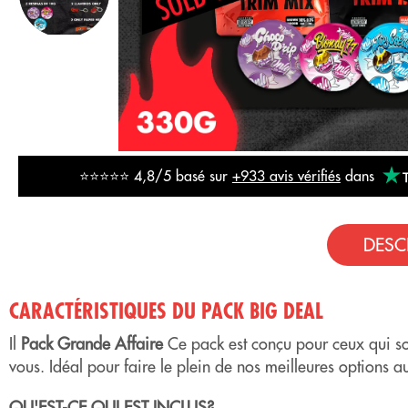
⭐⭐⭐⭐⭐ 4,8/5 basé sur
+933 avis vérifiés
dans
DESC
CARACTÉRISTIQUES DU PACK BIG DEAL
Il
Pack Grande Affaire
Ce pack est conçu pour ceux qui souh
vous. Idéal pour faire le plein de nos meilleures options 
QU'EST-CE QUI EST INCLUS?