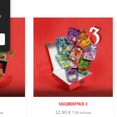
à
s
SEULEMENTPACK 3
12,90
€
se
TVA incluse