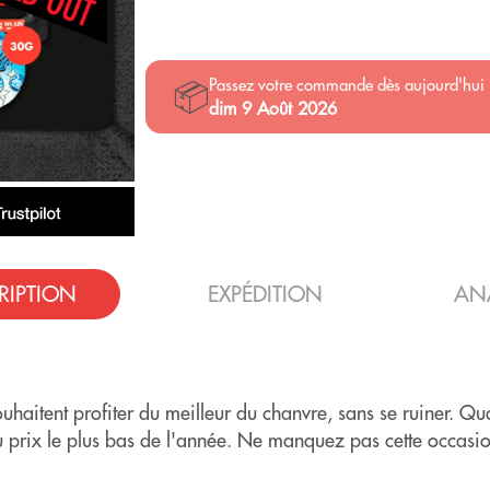
Passez votre commande dès aujourd'hui
📦
dim 9 Août 2026
RIPTION
EXPÉDITION
AN
aitent profiter du meilleur du chanvre, sans se ruiner. Qua
au prix le plus bas de l'année. Ne manquez pas cette occasi