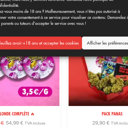
Produits similaires
fidentialité.
z-vous moins de 18 ans ? Malheureusement, vous n'êtes pas autorisé à
ner votre consentement à ce service pour visualiser ce contenu. Demandez 
 parents ou tuteurs d'accepter le service avec vous !
avec style
euillez avoir +18 ans et accepter les cookies
Afficher les préférence
 !
LONDE COMPLÈTE 🔥
PACK PANAS
0
€
54,99
€
29,90
€
TVA incluse
TVA inclu