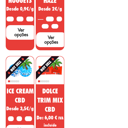
NUGGETS
HAZE
estudos e testes
Desde 0,9€/g
Desde 2€/g
para apoiar estas
alegações....
10G
25G
50G
3,5G
5G
10G
25G
Ver
opções
Ver
opções
ICE CREAM
DOLCE
CBD
TRIM MIX
Desde 3,5€/g
CBD
De:
6,00
€
IVA
2G
5G
10G
incluído