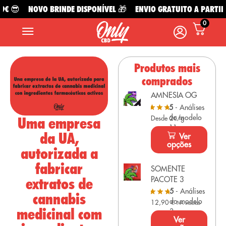
€ 😎
NOVO BRINDE DISPONÍVEL 🎁
ENVIO GRATUITO A PARTIR D
0
Produtos mais
comprados
AMNESIA OG
5
- Análises
do modelo
Uma empresa
Desde 2€/g
11
da UA,
Ver
opções
autorizada a
fabricar
SOMENTE
extratos de
PACOTE 3
5
- Análises
cannabis
do modelo
12,90
€
IVA incluído
medicinal com
3
Ver