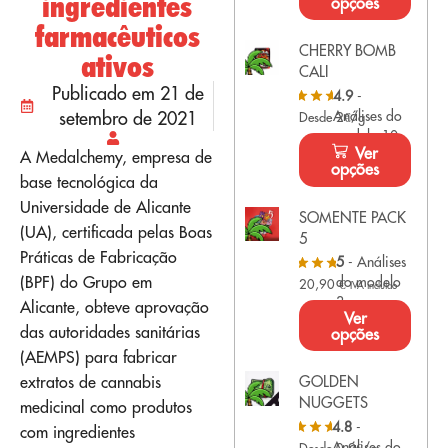
ingredientes
opções
farmacêuticos
CHERRY BOMB
ativos
CALI
Publicado em 21 de
4.9
-
setembro de 2021
Análises do
Desde 2€/g
modelo 10
Ver
A Medalchemy, empresa de
opções
base tecnológica da
Universidade de Alicante
SOMENTE PACK
(UA), certificada pelas Boas
5
Práticas de Fabricação
5
- Análises
(BPF) do Grupo em
do modelo
20,90
€
IVA incluído
3
Alicante, obteve aprovação
Ver
das autoridades sanitárias
opções
(AEMPS) para fabricar
extratos de cannabis
GOLDEN
NUGGETS
medicinal como produtos
4.8
-
com ingredientes
Análises do