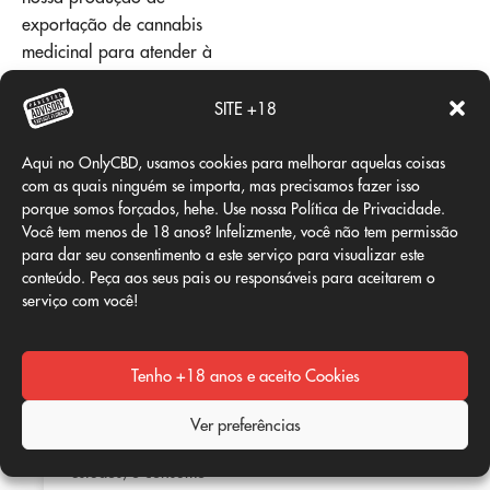
exportação de cannabis
medicinal para atender à
crescente demanda dos
pacientes", acrescentou.
SITE +18
Adicionar
Aqui no OnlyCBD, usamos cookies para melhorar aquelas coisas
com as quais ninguém se importa, mas precisamos fazer isso
porque somos forçados, hehe. Use nossa Política de Privacidade.
comentário
Você tem menos de 18 anos? Infelizmente, você não tem permissão
para dar seu consentimento a este serviço para visualizar este
conteúdo. Peça aos seus pais ou responsáveis para aceitarem o
Tem de
iniciar a sessão
serviço com você!
para publicar um
comentário.
Tenho +18 anos e aceito Cookies
O CBD é benéfico
02
02
para mim?
Ver preferências
abril
abril
Segundo vários
estudos, o consumo