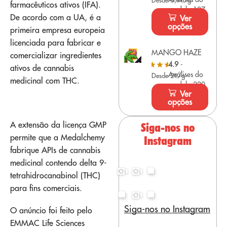
Desde 0,9€/g
farmacêuticos ativos (IFA).
modelo 107
De acordo com a UA, é a
Ver
opções
primeira empresa europeia
licenciada para fabricar e
MANGO HAZE
comercializar ingredientes
4.9
-
ativos de cannabis
Análises do
Desde 2€/g
medicinal com THC.
modelo 220
Ver
opções
A extensão da licença GMP
Siga-nos no
permite que a Medalchemy
Instagram
fabrique APIs de cannabis
medicinal contendo delta 9-
tetrahidrocanabinol (THC)
para fins comerciais.
Siga-nos no Instagram
O anúncio foi feito pelo
EMMAC Life Sciences