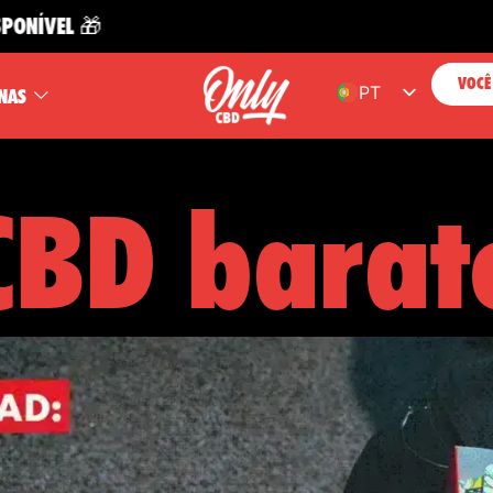
L 🎁
E
VOCÊ
PT
NAS
ES
EN
CBD barat
FR
DE