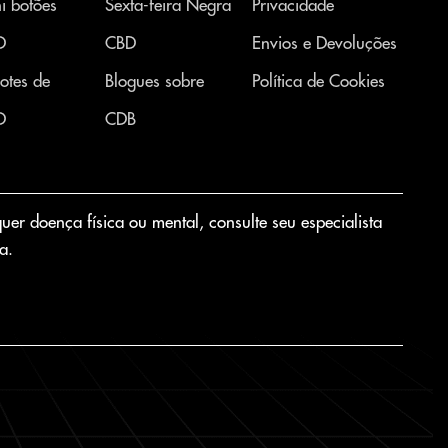
i botões
Sexta-feira Negra
Privacidade
D
CBD
Envios e Devoluções
otes de
Blogues sobre
Política de Cookies
D
CDB
er doença física ou mental, consulte seu especialista
a.