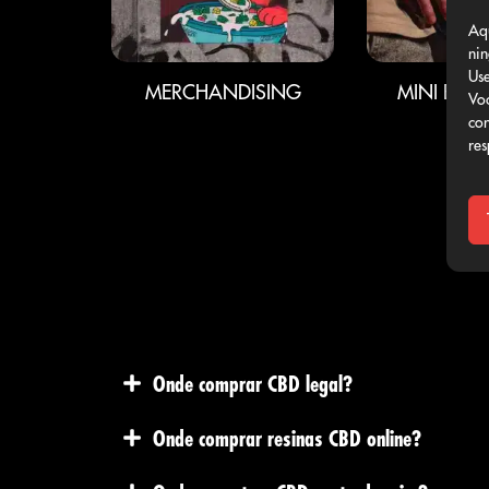
Aq
nin
Use
FLORES CBD
MERCHAN
Voc
con
res
Onde comprar CBD legal?
Onde comprar resinas CBD online?