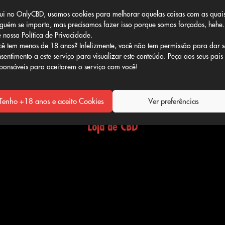
ui no OnlyCBD, usamos cookies para melhorar aquelas coisas com as quai
guém se importa, mas precisamos fazer isso porque somos forçados, hehe.
 nossa Política de Privacidade.
DISING
MINI BOTÕES CBD
PACOTE
ê tem menos de 18 anos? Infelizmente, você não tem permissão para dar 
sentimento a este serviço para visualizar este conteúdo. Peça aos seus pais
ponsáveis para aceitarem o serviço com você!
Tenho +18 anos e aceito Cookies
Ver preferências
Loja de CBD