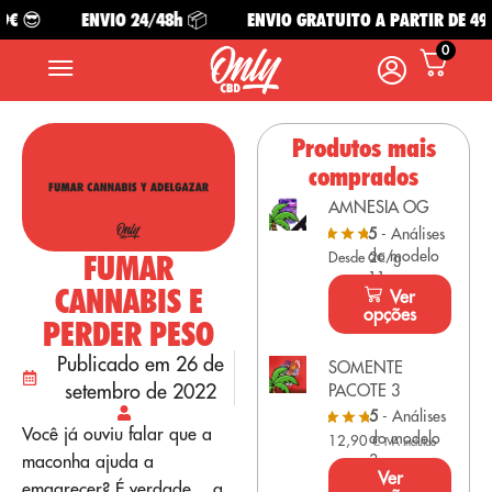
 😎
ENVIO 24/48h 📦
ENVIO GRATUITO A PARTIR DE 49€ 
0
Produtos mais
comprados
AMNESIA OG
5
- Análises
do modelo
FUMAR
Desde 2€/g
11
CANNABIS E
Ver
opções
PERDER PESO
Publicado em 26 de
SOMENTE
setembro de 2022
PACOTE 3
5
- Análises
Você já ouviu falar que a
do modelo
12,90
€
IVA incluído
maconha ajuda a
3
Ver
emagrecer? É verdade... a