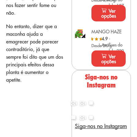
Desde 0,9€/g
nos fazer sentir fome ou
modelo 107
Ver
não.
opções
No entanto, dizer que a
MANGO HAZE
maconha ajuda a
4.9
-
emagrecer pode parecer
Análises do
Desde 2€/g
contraditório, já que
modelo 220
Ver
sempre foi dito que um dos
opções
principais efeitos dessa
planta é aumentar o
Siga-nos no
apetite.
Instagram
Siga-nos no Instagram