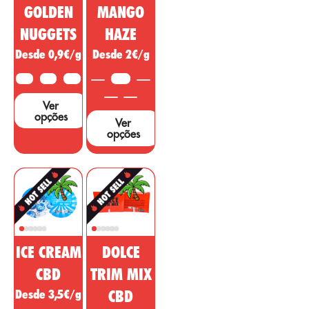
áreas. ...
GOLDEN
MANGO
no entanto, são
necessários muitos
NUGGETS
HAZE
estudos e testes
Desde 0,9€/g
Desde 2€/g
para apoiar estas
alegações....
10G
25G
50G
3,5G
Ver
opções
Ver
opções
ICE CREAM
DOLCE
CBD
TRIM MIX
Desde 3,5€/g
CBD