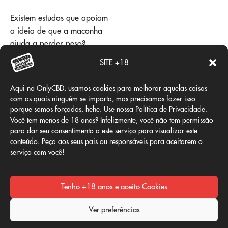
Existem estudos que apoiam
a ideia de que a maconha
ajuda a perder peso?
Sim, vários estudos e
SITE +18
relatórios científicos
demonstraram o impacto
Aqui no OnlyCBD, usamos cookies para melhorar aquelas coisas
direto do THC na perda de
com as quais ninguém se importa, mas precisamos fazer isso
peso. Por exemplo:
porque somos forçados, hehe. Use nossa Política de Privacidade.
Você tem menos de 18 anos? Infelizmente, você não tem permissão
Um estudo publicado no
para dar seu consentimento a este serviço para visualizar este
American Journal of
conteúdo. Peça aos seus pais ou responsáveis para aceitarem o
serviço com você!
Medicine relacionou o
uso de maconha à
regulação adequada da
Tenho +18 anos e aceito Cookies
insulina, o hormônio que
regula os açúcares no
Ver preferências
corpo. Fumantes