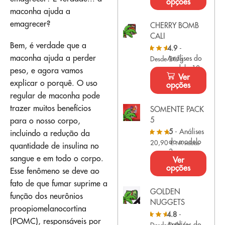
opções
maconha ajuda a
emagrecer?
CHERRY BOMB
CALI
Bem, é verdade que a
4.9
-
maconha ajuda a perder
Análises do
Desde 2€/g
modelo 10
peso, e agora vamos
Ver
explicar o porquê. O uso
opções
regular de maconha pode
trazer muitos benefícios
SOMENTE PACK
5
para o nosso corpo,
5
- Análises
incluindo a redução da
do modelo
20,90
€
IVA incluído
quantidade de insulina no
3
sangue e em todo o corpo.
Ver
opções
Esse fenômeno se deve ao
fato de que fumar suprime a
GOLDEN
função dos neurônios
NUGGETS
proopiomelanocortina
4.8
-
(POMC), responsáveis por
Análises do