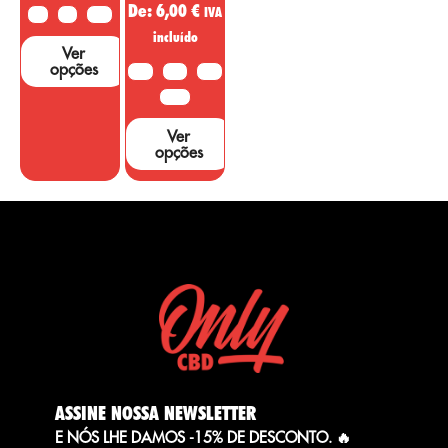
De:
6,00
€
IVA
2G
5G
10G
incluído
Ver
opções
10G
20G
50G
100G
Ver
opções
ASSINE NOSSA NEWSLETTER
E NÓS LHE DAMOS -15% DE DESCONTO. 🔥