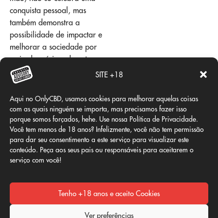
conquista pessoal, mas
também demonstra a
possibilidade de impactar e
melhorar a sociedade por
meio da música, da arte e,
principalmente, da ação
SITE +18
direta e
compromisso
com a
comunidade.
Aqui no OnlyCBD, usamos cookies para melhorar aquelas coisas
com as quais ninguém se importa, mas precisamos fazer isso
1
2
3
…
15
porque somos forçados, hehe. Use nossa Política de Privacidade.
Página seguinte
Você tem menos de 18 anos? Infelizmente, você não tem permissão
para dar seu consentimento a este serviço para visualizar este
conteúdo. Peça aos seus pais ou responsáveis para aceitarem o
serviço com você!
Tenho +18 anos e aceito Cookies
Ver preferências