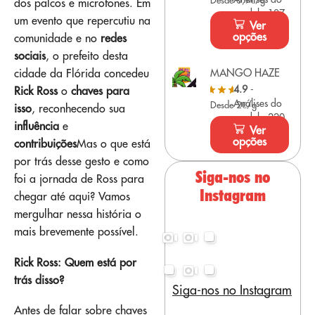
Desde 0,9€/g
dos palcos e microfones. Em
modelo 107
um evento que repercutiu na
Ver
opções
comunidade e no
redes
sociais
, o prefeito desta
MANGO HAZE
cidade da Flórida concedeu
4.9
-
Rick Ross
o
chaves para
Análises do
Desde 2€/g
isso
, reconhecendo sua
modelo 220
influência
e
Ver
opções
contribuições
Mas o que está
por trás desse gesto e como
Siga-nos no
foi a jornada de Ross para
Instagram
chegar até aqui? Vamos
mergulhar nessa história o
mais brevemente possível.
Rick Ross: Quem está por
trás disso?
Siga-nos no Instagram
Antes de falar sobre chaves