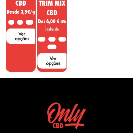
CBD
TRIM MIX
Desde 3,5€/g
CBD
De:
6,00
€
IVA
2G
5G
10G
incluído
Ver
opções
10G
20G
50G
100G
Ver
opções