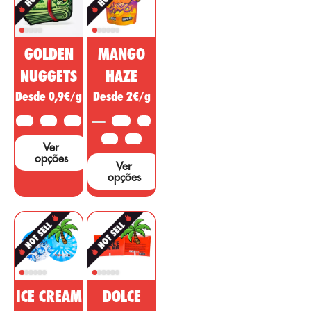
doenças,
canábis está a ser
enfermidades. ou
vendida como uma
sintomas de outras
droga milagrosa,
áreas. ...
GOLDEN
MANGO
no entanto, são
necessários muitos
NUGGETS
HAZE
estudos e testes
Desde 0,9€/g
Desde 2€/g
para apoiar estas
alegações....
10G
25G
50G
3,5G
5G
10G
25G
Ver
opções
Ver
opções
ICE CREAM
DOLCE