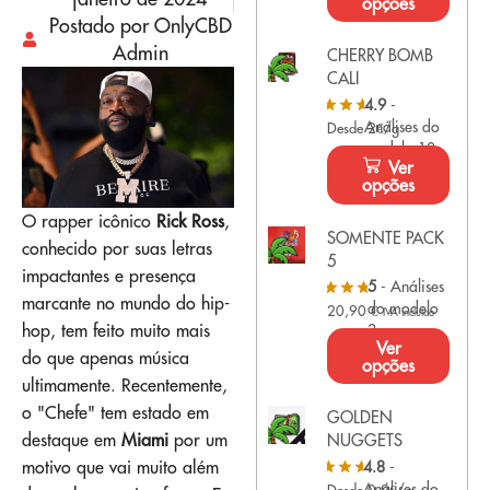
opções
Postado por OnlyCBD
Admin
CHERRY BOMB
CALI
4.9
-
Análises do
Desde 2€/g
modelo 10
Ver
opções
O rapper icônico
Rick Ross
,
SOMENTE PACK
conhecido por suas letras
5
impactantes e presença
5
- Análises
marcante no mundo do hip-
do modelo
20,90
€
IVA incluído
hop, tem feito muito mais
3
Ver
do que apenas música
opções
ultimamente. Recentemente,
o "Chefe" tem estado em
GOLDEN
destaque em
Miami
por um
NUGGETS
motivo que vai muito além
4.8
-
Análises do