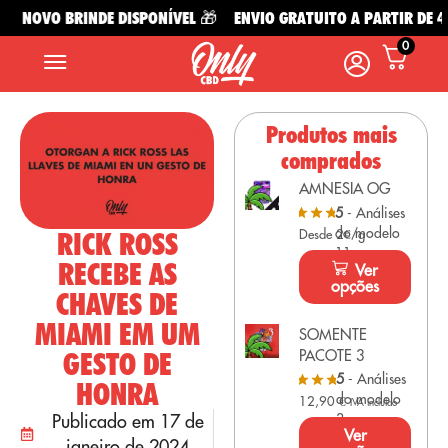
NOVO BRINDE DISPONÍVEL 🎁
ENVIO GRATUITO A PARTIR DE 49€
0
Produtos mais
comprados
AMNESIA OG
5
- Análises
do modelo
RICK ROSS
Desde 2€/g
11
RECEBE AS
Ver
opções
CHAVES DE
MIAMI EM UM
SOMENTE
GESTO DE
PACOTE 3
5
- Análises
HONRA
do modelo
12,90
€
IVA incluído
Publicado em 17 de
3
Ver
janeiro de 2024