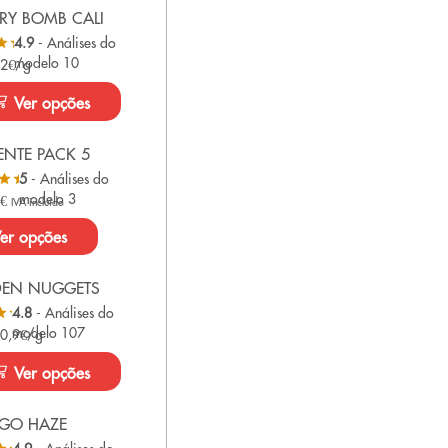
RY BOMB CALI
4.9
- Análises do
modelo 10
 2€/g
Ver opções
NTE PACK 5
5
- Análises do
modelo 3
0
€
IVA incluído
er opções
DEN NUGGETS
4.8
- Análises do
modelo 107
 0,9€/g
Ver opções
GO HAZE