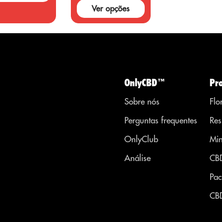
Ver opções
OnlyCBD™
Pr
Sobre nós
Flo
Perguntas frequentes
Res
OnlyClub
Min
Análise
CB
Pac
CB