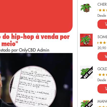
CHER
Desde
o do hip-hop à venda por
SOME
e meio"
20,9
ostado por OnlyCBD Admin
V
GOL
Desde
MAN