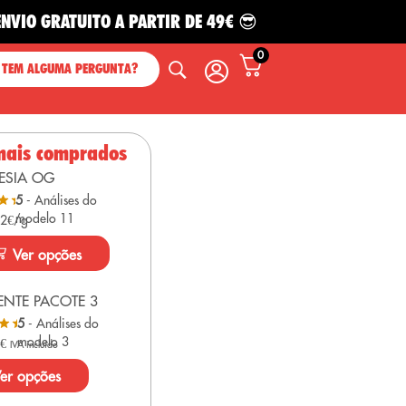
RATUITO A PARTIR DE 49€ 😎
0
 TEM ALGUMA PERGUNTA?
mais comprados
ESIA OG
5
- Análises do
modelo 11
 2€/g
Ver opções
NTE PACOTE 3
5
- Análises do
modelo 3
0
€
IVA incluído
er opções