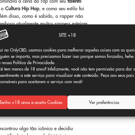
dominava a cena do rap com seu
talento
e o
Cultura Hip Hop
, e como seu estilo foi
Além disso, como é sabido, o rapper não
 embora atualmente muitos rappers estejam
cie de freestyle, o que sai e você pensa
SITE +18
is real e permite que ela flua melhor.
ui no OnlyCBD, usamos cookies para melhorar aquelas coisas com as quai
guém se importa, mas precisamos fazer isso porque somos forçados, hehe.
 nossa Política de Privacidade.
ê tem menos de 18 anos? Infelizmente, você não tem permissão para dar 
es?
Parece loucura, né? Mas para um
sentimento a este serviço para visualizar este conteúdo. Peça aos seus pais
r inestimável. É um investimento
Cultura Hip
ponsáveis para aceitarem o serviço com você!
no seu bolso e quer ter um,
pedaço da
Tenho +18 anos e aceito Cookies
Ver preferências
ode sonhar com isso enquanto ouve.
«O
controu algo tão icônico e decidiu