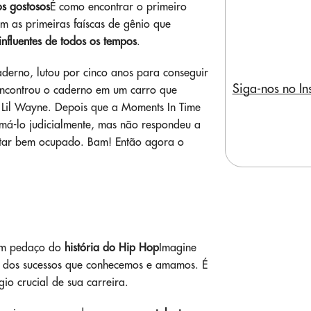
s gostosos
É como encontrar o primeiro
em as primeiras faíscas de gênio que
influentes de todos os tempos
.
caderno, lutou por cinco anos para conseguir
Siga-nos no In
 encontrou o caderno em um carro que
 Lil Wayne. Depois que a Moments In Time
omá-lo judicialmente, mas não respondeu a
 estar bem ocupado. Bam! Então agora o
 um pedaço do
história do Hip Hop
Imagine
se dos sucessos que conhecemos e amamos. É
io crucial de sua carreira.