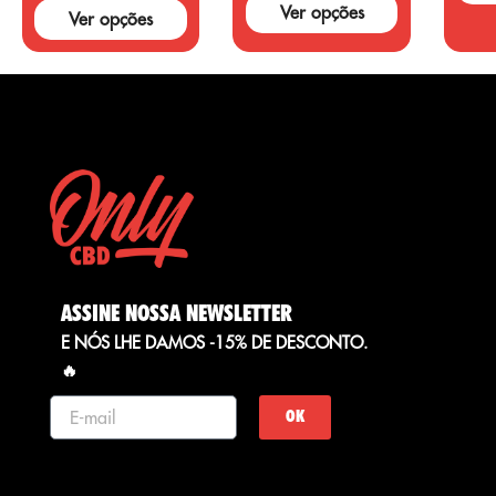
alegações....
Ver opções
Ver opções
ASSINE NOSSA NEWSLETTER
E NÓS LHE DAMOS -15% DE DESCONTO.
🔥
OK