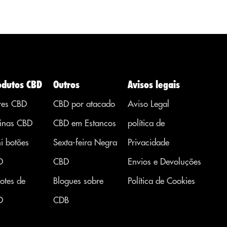
enfermidades. ou
sintomas de
outras áreas. ...
odutos CBD
Outros
Avisos legais
res CBD
CBD por atacado
Aviso Legal
inas CBD
CBD em Estancos
política de
i botões
Sexta-feira Negra
Privacidade
D
CBD
Envios e Devoluções
otes de
Blogues sobre
Política de Cookies
D
CDB