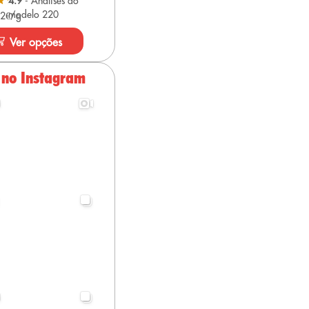
4.9
- Análises do
modelo 220
 2€/g
Ver opções
 no Instagram