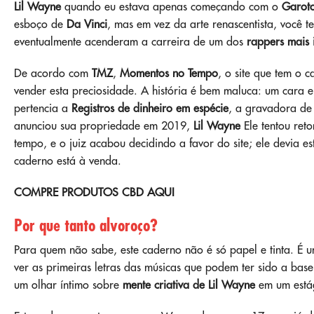
Lil Wayne
quando eu estava apenas começando com o
Garoto
esboço de
Da Vinci
, mas em vez da arte renascentista, você t
eventualmente acenderam a carreira de um dos
rappers mais 
De acordo com
TMZ
,
Momentos no Tempo
, o site que tem o 
vender esta preciosidade. A história é bem maluca: um cara
pertencia a
Registros de dinheiro em espécie
, a gravadora de
anunciou sua propriedade em 2019,
Lil Wayne
Ele tentou ret
tempo, e o juiz acabou decidindo a favor do site; ele devia
caderno está à venda.
COMPRE PRODUTOS CBD AQUI
Por que tanto alvoroço?
Para quem não sabe, este caderno não é só papel e tinta. É
ver as primeiras letras das músicas que podem ter sido a ba
um olhar íntimo sobre
mente criativa de Lil Wayne
em um estág