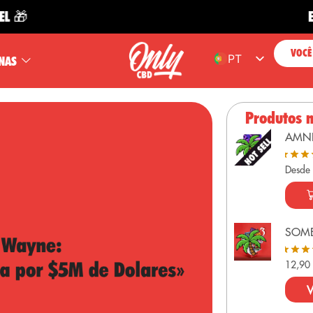
ENVIO G
VOCÊ
PT
NAS
ES
EN
Produtos 
FR
AMN
DE
Desde
SOME
12,9
V