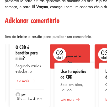
preservá-lo para futuras gerações de amantes da arte.
Hip H
começo, e para
Lil Wayne
, começou com um caderno cheio de 
Adicionar comentário
Tem de
iniciar a sessão
para publicar um comentário.
O CBD é
02
02
0
benéfico para
mim?
abril
abril
abri
Segundo vários
Uso terapêutico
estudos, o
do CBD
consumo de CBD
Leia mais
ou canabidiol
Seja em óleo,
representa uma
líquido
alternativa
vaporizado,
por
benéfica para a
2 de abril de 2021
Leia mais
L
extrato ou
saúde do
cápsulas, o CBD