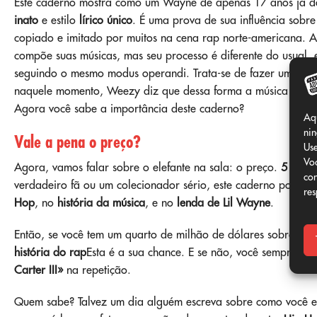
Este caderno mostra como um Wayne de apenas 17 anos já 
inato
e estilo
lírico único
. É uma prova de sua influência sobr
copiado e imitado por muitos na cena rap norte-americana. 
compõe suas músicas, mas seu processo é diferente do usual,
seguindo o mesmo modus operandi. Trata-se de fazer uma espé
naquele momento, Weezy diz que dessa forma a música fica ma
Agora você sabe a importância deste caderno?
Aq
nin
Vale a pena o preço?
Use
Voc
Agora, vamos falar sobre o elefante na sala: o preço.
5 milhõ
con
verdadeiro fã ou um colecionador sério, este caderno pode se
res
Hop
, no
história da música
, e no
lenda de Lil Wayne
.
Então, se você tem um quarto de milhão de dólares sobrando 
história do rap
Esta é a sua chance. E se não, você sempre p
Carter III»
na repetição.
Quem sabe? Talvez um dia alguém escreva sobre como você en