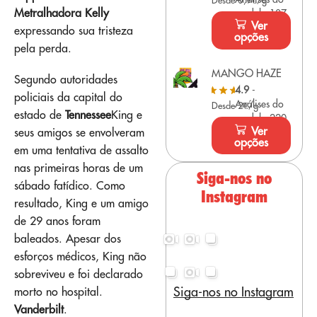
Desde 0,9€/g
Metralhadora Kelly
modelo 107
Ver
expressando sua tristeza
opções
pela perda.
MANGO HAZE
Segundo autoridades
4.9
-
policiais da capital do
Análises do
Desde 2€/g
estado de
Tennessee
King e
modelo 220
Ver
seus amigos se envolveram
opções
em uma tentativa de assalto
nas primeiras horas de um
Siga-nos no
sábado fatídico. Como
Instagram
resultado, King e um amigo
de 29 anos foram
baleados. Apesar dos
esforços médicos, King não
sobreviveu e foi declarado
Siga-nos no Instagram
morto no hospital.
Vanderbilt
.