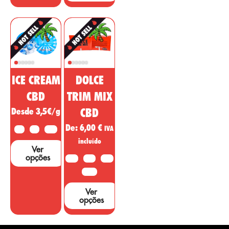
ICE CREAM
DOLCE
CBD
TRIM MIX
Desde 3,5€/g
CBD
De:
6,00
€
IVA
2G
5G
10G
incluído
Ver
opções
10G
20G
50G
100G
Ver
opções