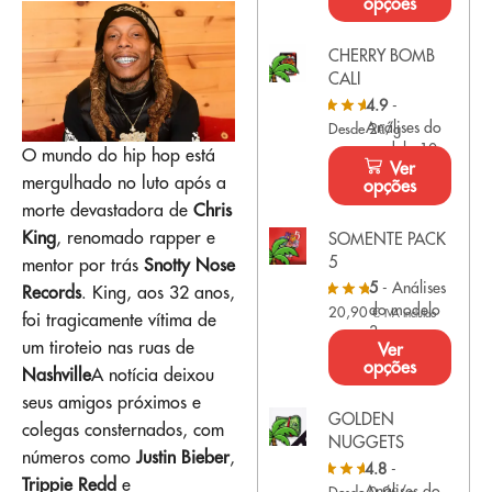
opções
CHERRY BOMB
CALI
4.9
-
Análises do
Desde 2€/g
modelo 10
O mundo do hip hop está
Ver
mergulhado no luto após a
opções
morte devastadora de
Chris
King
, renomado rapper e
SOMENTE PACK
5
mentor por trás
Snotty Nose
5
- Análises
Records
. King, aos 32 anos,
do modelo
20,90
€
IVA incluído
foi tragicamente vítima de
3
um tiroteio nas ruas de
Ver
opções
Nashville
A notícia deixou
seus amigos próximos e
GOLDEN
colegas consternados, com
NUGGETS
números como
Justin Bieber
,
4.8
-
Trippie Redd
e
Análises do