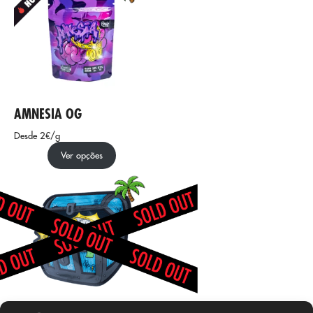
AMNESIA OG
Desde 2€/g
Ver opções
BABY BANANA