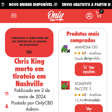

NOVO BRINDE DISPONÍVEL 🎁
ENVIO GRATUITO A PARTIR DE 4
0
Produtos mais
comprados
AMNESIA OG
5
- Análises
do modelo
Chris King
Desde 2€/g
11
morto em
Ver
opções
tiroteio em
Nashville
SOMENTE
PACOTE 3
Publicado em 2 de
5
- Análises
maio de 2024
do modelo
12,90
€
IVA incluído
Postado por OnlyCBD
3
Ver
Admin