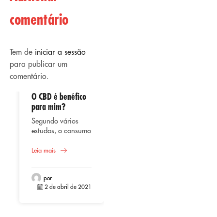
comentário
Tem de
iniciar a sessão
para publicar um
comentário.
O CBD é benéfico
02
02
para mim?
abril
abril
Segundo vários
estudos, o consumo
de CBD ou
canabidiol
Leia mais
Uso terapêutico
representa uma
do CBD
alternativa benéfica
Seja em óleo,
para a saúde do
por
líquido vaporizado,
2 de abril de 2021
homem, tendo em
extrato ou
conta a sua origem
cápsulas, o CBD
Leia mais
natural cujas
(Canabidiol) está se