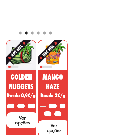
propriedades são
posicionando entre
bem conhecidas
os componentes
por
por proporcionar
2 de abril de 2021
mais
um efeito
comercializados
analgésico,
para o mercado
regulador, anti-
farmacêutico e
inflamatório com
cosmético. Esta
ação psicotrópica
substância não
para tratar
psicoactiva da
doenças,
canábis está a ser
enfermidades. ou
vendida como uma
sintomas de outras
droga milagrosa,
áreas. ...
GOLDEN
MANGO
no entanto, são
necessários muitos
NUGGETS
HAZE
estudos e testes
Desde 0,9€/g
Desde 2€/g
para apoiar estas
alegações....
10G
25G
50G
3,5G
5G
10G
25G
Ver
opções
Ver
opções